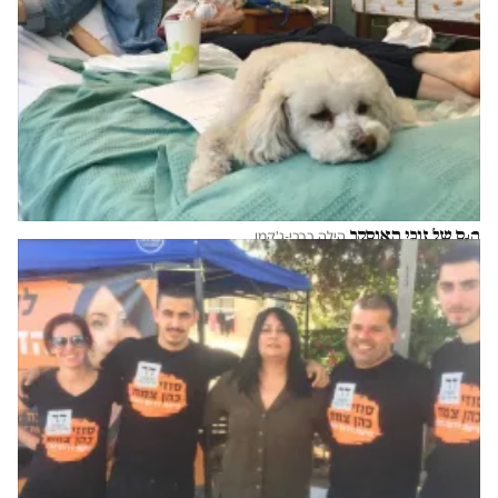
הנס של זוכי האוסקר
הילה ברבי-ג'קמן