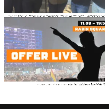
יום הבחירות: עימות בין אנשי ליכוד לתומכי גירוש מבקשי מקלט בדרום
ת"א
ניצן פינקו
עופר לייב! הערב בכיכר רבין
דרור מנדלבאום צ׳יטיאט