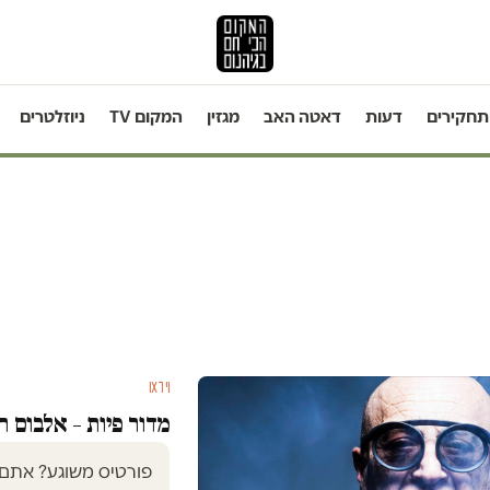
תחקירים
דעות
דאטה האב
מגזין
המקום TV
ניוזלטרים
וידאו
מדור פיות – אלבום 
פורטיס משוגע? אתם 