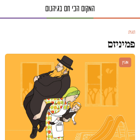
תגית
פמיניזם
מגזין