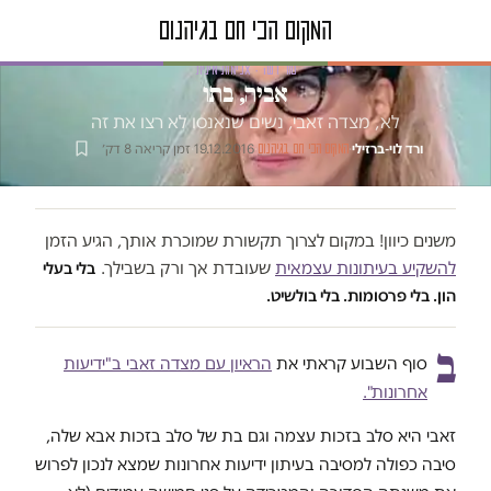
טור דעה · אלימות מינית
אביה, בתו
לא, מצדה זאבי, נשים שנאנסו לא רצו את זה
ורד לוי-ברזילי
·
·
19.12.2016
·
זמן קריאה 8 דק׳
המקום הכי חם בגיהנום
משנים כיוון! במקום לצרוך תקשורת שמוכרת אותך, הגיע הזמן
להשקיע בעיתונות עצמאית
שעובדת אך ורק בשבילך.
בלי בעלי
הון. בלי פרסומות. בלי בולשיט.
ב
סוף השבוע קראתי את
הראיון עם מצדה זאבי ב"ידיעות
אחרונות".
זאבי היא סלב בזכות עצמה וגם בת של סלב בזכות אבא שלה,
סיבה כפולה למסיבה בעיתון ידיעות אחרונות שמצא לנכון לפרוש