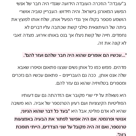
ב"עובדה" הוזכרה העובדה הידועה שגנדי היה חבר של אנשי
הפשע המאורגן בישראל. והיה חידוש: העבריין טוביה אושרי
הושמע מספר בקולו איך גנדי הפעיל אותו, שלח אותו לפוצץ את
ביתה של העיתונאית סילבי קשת שכתבה עליו דברים לא
נחמדים. חייה של קשת ניצלו אך בנס באותו אירוע. מצדה זאבי
לא קונה את זה.
"…עכשיו הם אומרים שהוא היה חבר שלהם ועזר להם".
מדהים. ממש כמו כל אותן נשים שצצו פתאום וסיפרו שאבא
שלה אנס אותן, ככה גם העבריינים – פתאום עכשיו הם נזכרים
ומספרים בטלוויזיה שהוא גם עזר להם.
היא נשאלת על ידי שרי מקובר אם הזדהתה גם עם דעותיו
הפוליטיות הקיצוניות ועם רעיון הטרנספר של אביה. הוא משיבה
שהיא לא אדם פוליטי, אבל היא
"בעד כל דבר שהוא הגיוני,
אנושי ופרגמטי. אם היה אפשר לפתור את הבעיה באמצעות
טרנספר, ואם זה היה מקובל על שני הצדדים, הייתי תומכת
בזה".