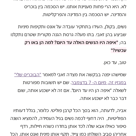
לא. היא הרי פחות מעניינת אותנו. יש הסכמה בין בוכריס
והמדינה. יש הסכמה בין המדינה והפרקליטות.
נשים, בקולן, העידו בתחקיר עובדה על אונס ותקיפות מיניות
שביצע בהן זאבי. בתו מעלה גרסת הגנה מקורית שטרם נתקלנו
בה;
"איפה היו הנשים האלה עד היום? למה הן באו רק
עכשיו?"
טוב, עד כאן.
שמישהו יפנה בבקשה את מצדה זאבי למאמר
"הבוכריס שלי"
במגזין זה, מיום ה- 7 בדצמבר
. שם יש תשובות מפורטות
לשאלה "איפה הן היו עד היום". אם זה לא ישכנע אותה, שום
דבר כבר לא ישכנע אותה.
אביה, לדעתה, הוא בסך הכל קרבן פוליטי. כלומר, בגלל דעותיו
הפוליטיות, היה דחוף לכמה נשים בגיל העמידה, להמציא השנה
סיפור כאילו אבא שלה לכד אותן בחדרו כשהיו חיילות, רדף
אחריהן סביב השולחן כמו צייד, תקף אותן מינית ואנס אותן. הכל