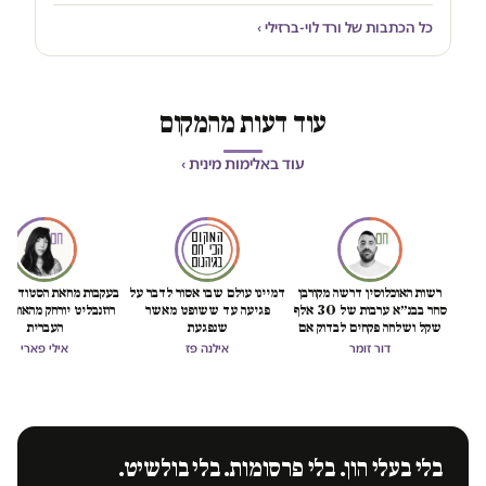
כל הכתבות של ורד לוי-ברזילי ›
עוד דעות מהמקום
עוד באלימות מינית ›
רשות האוכלוסין דרשה מקורבן
דמיינו עולם שבו אסור לדבר על
בעקבות מחאת הסטודנטיו
סחר בבנ״א ערבות של 30 אלף
פגיעה עד ששופט מאשר
רוזנבליט יורחק מהאוניבר
שקל ושלחה פקחים לבדוק אם
שנפגעת
העברית
"חזרה לזנות"
דור זומר
אילנה פז
אילי פארי
בלי בעלי הון. בלי פרסומות. בלי בולשיט.