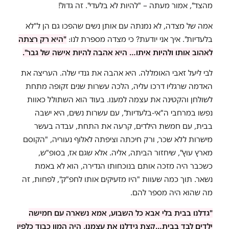
מהצד", אמור מעתה – "להיות לא בלעדי". זה גדול!
אמה של מצדה, לא נמנתה עם אותן נשים שהפכו גם הן ל"לא
בלעדיות". איך אני יודעת? כי מצדה מספרת לנו:
"היא רק רצתה
לאהוב אותו ולהיות איתו… היא אהבה להיות אישה של גבר".
לבי ליעל זאבי האומללה. היא אהבה את גנדי שלה. העריצה את
האדמה שרגליו דרכו עליה, הלכה עשרות שנים זקופה מתחת
לשולחן והקטינה את עצמה למענו. בעוד הוא השתולל כאוות
נפשו במרחבי ה"אי-בלעדיות", עם עשרות נשים, היא ישבה
בבית, עם חמשת הילדים, קרעה את התחת, עבדה בעשר
מישרות ללא שכר, ורק חיכתה וציפתה לאלוף נעוריה, "הקוסם
מארץ עוץ", שיחזור הביתה, אליה. אלא שגם אז, בסופ"ש,
כשכבר היה מזכה אותם בנוכחותו הנדירה, הוא לא באמת
נשאר. תוך כמה שעוות "היו מזעיקים אותו לחפ"ק", לפחות, זה
מה שהוא היה מספר להם.
"גדלנו בבית בלי אבא כל השבוע, אמא נשארה עם חמישה
ילדים לבד בבית…קצת גידלנו את עצמנו, היה המון כבוד כלפיו