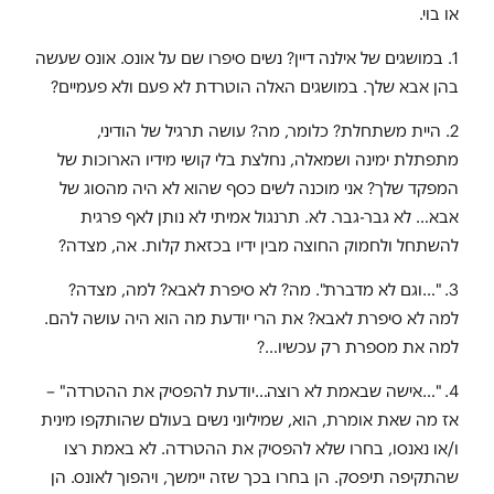
או בוי.
1. במושגים של אילנה דיין? נשים סיפרו שם על אונס. אונס שעשה
בהן אבא שלך. במושגים האלה הוטרדת לא פעם ולא פעמיים?
2. היית משתחלת? כלומר, מה? עושה תרגיל של הודיני,
מתפתלת ימינה ושמאלה, נחלצת בלי קושי מידיו הארוכות של
המפקד שלך? אני מוכנה לשים כסף שהוא לא היה מהסוג של
אבא… לא גבר-גבר. לא. תרנגול אמיתי לא נותן לאף פרגית
להשתחל ולחמוק החוצה מבין ידיו בכזאת קלות. אה, מצדה?
3. "…וגם לא מדברת". מה? לא סיפרת לאבא? למה, מצדה?
למה לא סיפרת לאבא? את הרי יודעת מה הוא היה עושה להם.
למה את מספרת רק עכשיו…?
4. "…אישה שבאמת לא רוצה…יודעת להפסיק את ההטרדה" –
אז מה שאת אומרת, הוא, שמיליוני נשים בעולם שהותקפו מינית
ו/או נאנסו, בחרו שלא להפסיק את ההטרדה. לא באמת רצו
שהתקיפה תיפסק. הן בחרו בכך שזה יימשך, ויהפוך לאונס. הן