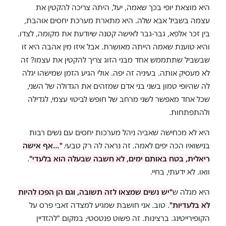
היא מוצאת יופי בכך שאמה, יעל, היתה צריכה להקטין את
עצמה בשביל אבא שלה. היא מתארת מערכת יחסים אוהבת,
בין זכר אלפא, גבר-גבר לאישה קטנה שיודעת את מקומה, לצדו.
והיא טוענת שאמה הייתה מאושרת. אבל איזו מין אהבה היא זו
שבשביל שתתממש אחד מבני הזוג צריך להקטין את עצמו? זה
לא מעסיק אותה. בעיניה זה יפה. אולי הגיע הזמן שמישהו יגלה
לה שהיופי טמון בשני בני אדם שמזהים את הגדולה של השני,
שכל אחד מאפשר לשני מרחב של חופש לביטוי עצמי, לגדילה
ולהתפתחות.
היא לא מכחישה שאביה ניהל מערכות יחסים עם נשים רבות
בנישואיו הכה יפים לאמה. זה נראה לה רק טבעי.
"…אף אישה
ריאלית, בטח באותם ימים, לא חשבה שבעלה הוא בלעדי"
.
וואו. לא ידעתי, בחיי.
היא מגלה ש
"יש נשים שמצאו לזה תשובה, וגם הן הפכו להיות
לא בלעדיות"
. טוב. אני חושבת שמגיע למצדה זאבי פרס על
הקופירייטינג. ברצינות. זה פשוט פנטסטי; במקום "להזדיין