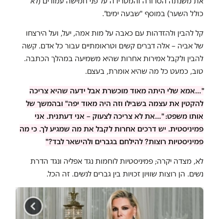
את משנתה הסדורה והמטרידה על פני חמישה עמודים (לא
כולל השער) במוסף "שבעה ימים".
קל להבין ולהזדהות עם כאבה על מות אמה, יעל, ועל הירצחו
של אביה – אלה דברים קשים וטראומתיים עבור כל אדם. קשה
להבין ולקבל אמירות אחרות שהיא משמיעה במהלך הכתבה.
טוב, כמעט כל מה שהיא אומרת, בעצם.
"…אמא שלי היתה מאוד מוכשרת אבל ידעה שהיא צריכה
להקטין את עצמה בשבילו וזה היה מאוד יפה" ובהמשך של
אותו משפט: "…את לא צריכה לצעוק – אני דעתנית. אני
פמיניסטית. יש דרכים אחרות לקבל את מה שמגיע לך. כי מה
פמיניסטיות רוצות? להילחם בגברים ולהישאר לבד?"
לא, מצדה יקרה; פמיניסטיות לוחמות נגד אפליה ונגד הדרת
נשים. הן רוצות שוויון זכויות בין גברים לנשים. זה הכל.