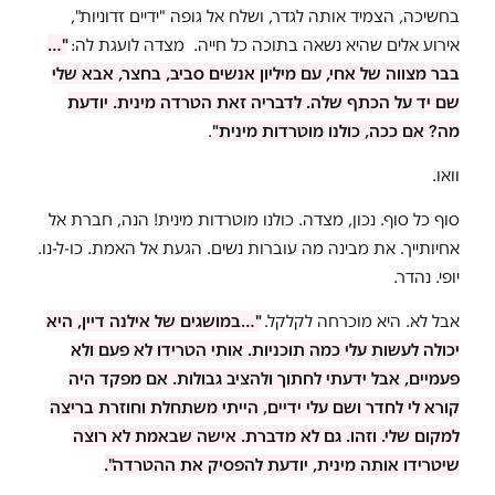
בחשיכה, הצמיד אותה לגדר, ושלח אל גופה "ידיים זדוניות",
אירוע אלים שהיא נשאה בתוכה כל חייה. מצדה לועגת לה:
"…
בבר מצווה של אחי, עם מיליון אנשים סביב, בחצר, אבא שלי
שם יד על הכתף שלה. לדבריה זאת הטרדה מינית. יודעת
מה? אם ככה, כולנו מוטרדות מינית"
.
וואו.
סוף כל סוף. נכון, מצדה. כולנו מוטרדות מינית! הנה, חברת אל
אחיותייך. את מבינה מה עוברות נשים. הגעת אל האמת. כו-ל-נו.
יופי. נהדר.
אבל לא. היא מוכרחה לקלקל.
"…במושגים של אילנה דיין, היא
יכולה לעשות עלי כמה תוכניות. אותי הטרידו לא פעם ולא
פעמיים, אבל ידעתי לחתוך ולהציב גבולות. אם מפקד היה
קורא לי לחדר ושם עלי ידיים, הייתי משתחלת וחוזרת בריצה
למקום שלי. וזהו. גם לא מדברת. אישה שבאמת לא רוצה
שיטרידו אותה מינית, יודעת להפסיק את ההטרדה".