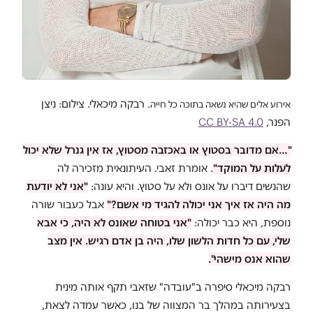
. רבקה מיכאלי. צילום: ניצן
אירוע אלים שהיא נשאה בתוכה כל חייה
הפנר,
CC BY-SA 4.0
"…אם מדובר בסטוץ או באכזבה מסטוץ, אז אין גנרל שלא יכול
לעלות על המוקד"
. אומרת זאבי. העיתונאית מזכירה לה
שהנשים דיברו על אונס ולא על סטוץ. והיא עונה:
"אני לא יודעת
מה היה אז איך אני יכולה להגיד מי אשם?"
אבל כעבור שורה
נוספת, היא כבר יכולה:
"אני בטוחה שאונס לא היה, כי אבא
שלי, עם כל חדות הלשון שלו, היה בן אדם רגיש. אין מצב
שהוא אנס מישהי".
רבקה מיכאלי סיפרה ב"עובדה" שזאבי תקף אותה מינית
בצעירותה במהלך בר המצווה של בנו, כאשר עמדה לצאת,