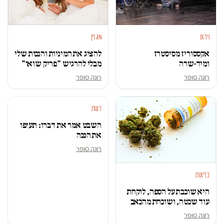
וידאו
מגזין
אקססוריז מסיסטרז
להציג את המיניות והנכות שלי
ומיד-שרה
מבלי להרגיש "פריק שואו"
רונה סופר
רונה סופר
דעות
השבט אמר את דברו: תעיפו
את הנכה
רונה סופר
בריאות
היא שוכבת על הספה, לוקחת
עוד שכטה, ושוכחת מהכאב
רונה סופר