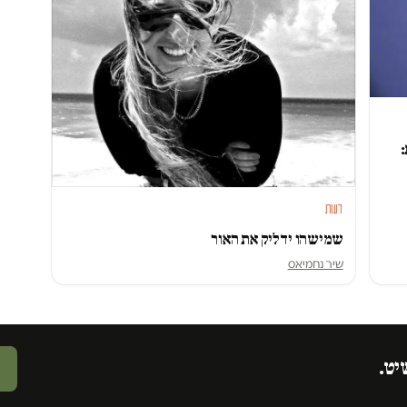
:
דעות
שמישהו ידליק את האור
שיר נחמיאס
יט.