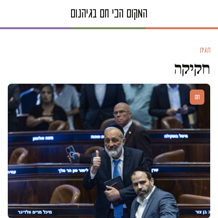
תגית
חקיקה
חם