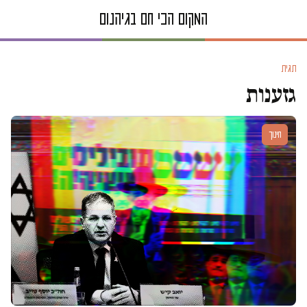
תגית
גזענות
חינוך