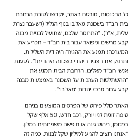
כל ההכנסות, מובטח באתר, יוקדשו לטובת הרחבת
בית חב״ד בשכונת מאליבו בנוף הגליל (לשעבר נצרת
עלית, א״ר). ״התרומה שלכם, שתועיל לבניית מבנה
קבע מרשים ומפואר עבור בית חב"ד – תכריע את
המערכה! תמנע את ההגירה היהודית השלילית,
ותחזק את הצביון היהודי בשכונה היהודית!״. לטענת
אנשי חב״ד מאליבו, הרחבת הבית תמנע את
״ההשתלטות הערבית על השכונה באמצעות מבנה
קבע עבור מרכז יהדות ׳מאליבו׳״.
האתר כולל פירוט של הפרסים המוצעים בניהם
טיסה זוגית לניו יורק, רכב חדש, 50 אלף שקל
במזומן, ריהוט גינה או חופשה משפחתית במלון.
״אנחנו רוצים להגיע למיליון שקל לבנות, כמה זה