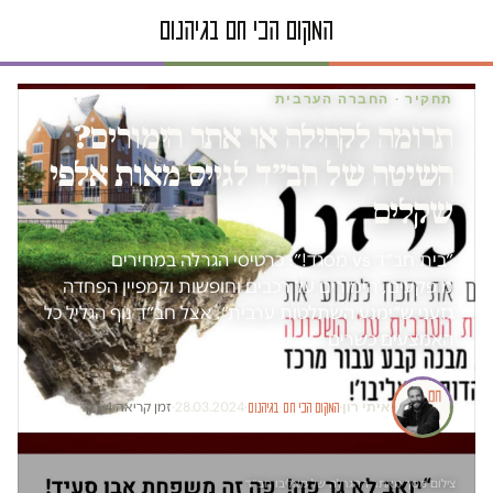
תחקיר · החברה הערבית
תרומה לקהילה או אתר הימורים?
השיטה של חב״ד לגייס מאות אלפי
שקלים
״בית חב״ד vs מסגד!״: כרטיסי הגרלה במחירים
מופקעים, הימורים על רכבים וחופשות וקמפיין הפחדה
גזעני ש״ימנע השתלטות ערבית״. אצל חב״ד נוף הגליל כל
האמצעים כשרים
איתי רון
·
·
28.03.2024
·
זמן קריאה 4 דק׳
המקום הכי חם בגיהנום
צילום מסך מאתר ההגרלה של מאליבו חב״ד