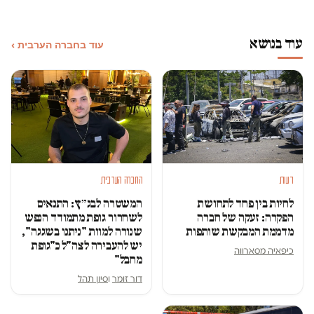
עוד בנושא
עוד בחברה הערבית ›
דעות
החברה הערבית
לחיות בין פחד לתחושת
המשטרה לבג״ץ: התנאים
הפקרה: זעקה של חברה
לשחרור גופת מתמודד הנפש
מדממת המבקשת שותפות
שנורה למוות "ניתנו בשגגה",
יש להעבירה לצה"ל כ"גופת
כיפאיה מסארווה
מחבל"
דור זומר
ו
סיון תהל