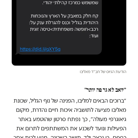
הודעת הגיוס של חב״ד מאליבו
״יואב לא גר פה יותר״
״ברוכים הבאים למליבו, הפנינה של נוף הגליל, שכונת
מאליבו מציעה לתושביה איכות חיים נהדרת, מיקום
גיאוגרפי מעולה״, כך נפתח סרטון שהוטמע באתר
הפעילות ונועד לשכנע את המשתתפים לתרום את
כספם. בו נראה ילד, תושב השכונה, מגיע לבית אחר