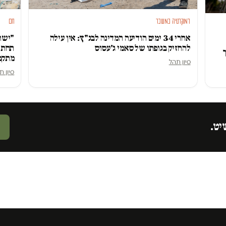
דמוקרטיה במשבר
חם
אחרי 34 ימים הודיעה המדינה לבג"ץ: אין עילה
"ישרא
להחזיק בגופתו של סאמי ג'עסוס
תחת ה
מתקפ
סיון תהל
סיון ת
יט.