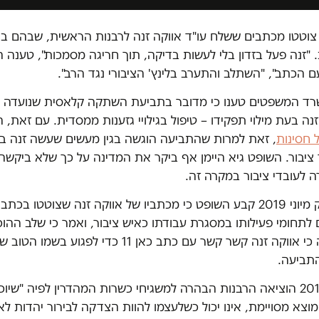
צוטטו מכתבים ששלח עו"ד אווקה זנה לרבנות הראשית, שבהם בי
"זנה פעל בזדון בלי לעשות בדיקה, תוך חריגה מסמכות", טענה 
ם הכתב", "השתלב והתערב בלינץ' הציבורי נגד הרב".
שרד המשפטים טענו כי מדובר בתביעת השתקה קלאסית שנועדה 
 זנה בעת מילוי תפקידו – טיפול בגילויי גזענות ממסדית. עם זאת, 
 חסינות
, זאת למרות שהתביעה הוגשה בגין מעשים שעשה זנה ב
ציבור. השופט גיא היימן אף ביקר את המדינה על כך שלא ביקשה
 לעובדי ציבור במקרה זה.
בהחלטה בתיק מיוני 2019 קבע השופט כי מכתביו של אווקה זנה שצוטטו ב
 לתחומי פעילותו במסגרת עבודתו כאיש ציבור, ואמר כי שלב ההו
בבירור הטענה כי אווקה זנה קשר קשר עם כתב כאן 11 כדי לפ
התביעה.
בנוסף, ביוני 2019 הוציאה הרבנות הבהרה למשגיחי כשרות המהדרין לפיה "שי
וצא מסויימת, אינו יכול כשלעצמו להוות הצדקה לבירור יהדות לא