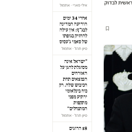
ראשית לבדוק
אילי פארי · אתמול
אחרי 34 ימים
הודיעה המדינה
לבג"ץ: אין עילה
להחזיק בגופתו
של סאמי ג'עסוס
סיון תהל · אתמול
"ישראל אינה
מסוגלת להגן על
האזרחים
הנמצאים תחת
הכיבוש שלה. רק
כוח בינלאומי
ירתיע מפני
מתקפות
המתנחלים״
סיון תהל · אתמול
18 הרוגים