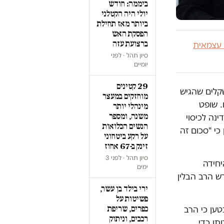
ביממה: חודש
יולי היה הקטלני
ביותר מאז תחילת
הפסקת האש
ברצועת עזה
 עצמאית
סיון תהל · לפני
יומיים
29 קטינים
דחתה תביעת לשון הרע על סך 100 אלף שקלים שהגיש
מוחזקים במעצר
. שופט
מינהלי יותר
משנה, ומספר
 שקלים לאוצר המדינה לכיסוי
הנשים הכלואות
י "סכום זה
על רקע ביטחוני
זינק ב-67 אחוז
סיון תהל · לפני 3
 ראש היחידה
ימים
ש הרב הבלין
ירי בילד בן עשר,
פשיטות על
כפרים, שריפת
 11". בתחקיר נטען כי הרב
רכבים, וניתוק
תן כדי