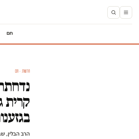
חם
חדשות · חם
נדחתה 
קרית ג
בגזענו