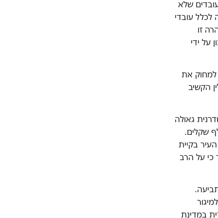
עובדים שלא
 לכלל עובדי
רה זו
 על ידי
 למחוק את
ן הקשיב
דרנית גאולה
לקיים. הסכום אותו תובע הרב הבלין מהם עומד על 720 אלף שקלים.
גד חברת מועצת העיר בקיית
כי על הרב
תביעה.
מיגור
ית במדינת