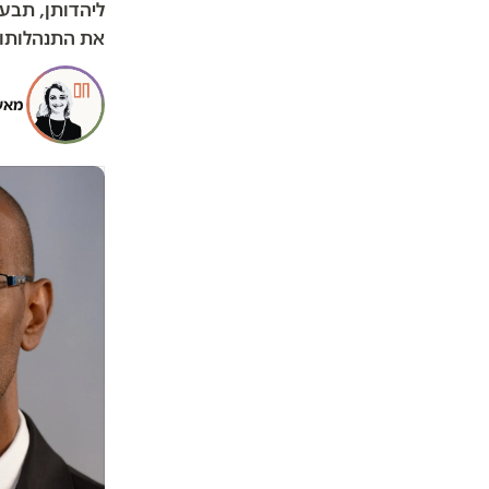
ליהדותן, תבע
את התנהלותו.
מאש