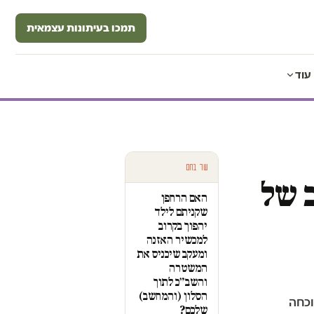
תמכו בעיתונות עצמאית
עוד
עוד בחם
ב של
האם הרחפן
שקניתם לילד
יהפוך בקרוב
למכשיר האזנה
ומעקב שיכניס את
המשטרה
והשב״כ לתוך
הסלון (והמחשב)
 הוכחה
שלכם?