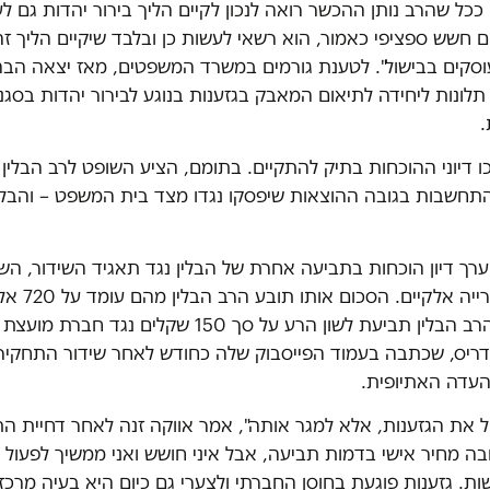
 ככל שהרב נותן ההכשר רואה לנכון לקיים הליך בירור יהדות גם ל
 חשש ספציפי כאמור, הוא רשאי לעשות כן ובלבד שיקיים הליך זה
סקים בבישול". לטענת גורמים במשרד המשפטים, מאז יצאה הבה
תלונות ליחידה לתיאום המאבק בגזענות בנוגע לבירור יהדות בסגנון
.
ו דיוני ההוכחות בתיק להתקיים. בתומם, הציע השופט לרב הבלין
התחשבות בגובה ההוצאות שיפסקו נגדו מצד בית המשפט – והבלי
רך דיון הוכחות בתביעה אחרת של הבלין נגד תאגיד השידור, הש
אבן והכתב אורייה א
בנוסף, מנהל הרב הבלין תביעת לשון הרע על סך 150 שקלים נ
סדריס, שכתבה בעמוד הפייסבוק שלה כחודש לאחר שידור התחקיר 
העדה האתיופית.
ל את הגזענות, אלא למגר אותה", אמר אווקה זנה לאחר דחיית ה
בה מחיר אישי בדמות תביעה, אבל איני חושש ואני ממשיך לפעול ל
ות. גזענות פוגעת בחוסן החברתי ולצערי גם כיום היא בעיה מרכז