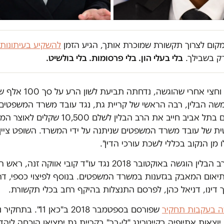
במקום לצרוך תקשורת שמוכרת אותך, הגיע הזמן
להשקיע בעיתונות
ק בשבילך.
בלי בעלי הון. בלי פרסומות. בלי בולשיט.
נתיים וחצי אחרי שהוגשה, נ
שה הבלין, רבה הראשי של קריית גת, נגד עובד משרד המשפטים
השלום בתל אביב חייב את הרב הבלין לשלם 10,500
ת של עובד משרד המשפטים שניתנה על ידי המשרד. השופט ציין כ
ו מן הנקוב בכללי לשכת עורכי הדין".
תביעתו של הרב הבלין הוגשה באוקטובר 2018 נגד עו"ד קובי אווקה זנה,
אום המאבק בגזענות במשרד המשפטים. בנוסף לפיצוי כספי, דר
דינו, דניאל כהן, לפרסם התנצלות בהיקף רחב בכלי תקשורת.
ה בעקבות תחקיר
שפורסם בספטמבר 2018 ב"כאן
וצאות אתיופיה בקייטרינג "לי-בר" בקריית גת ימציאו הוכחה ליהדו