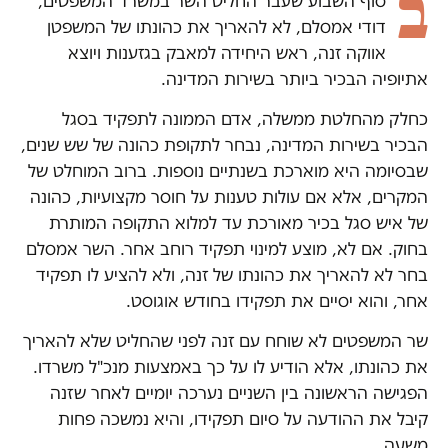
ב
סוף השבוע שעבר החליט השר במשרד המשפטים,
דודי אמסלם, לא להאריך את כהונתו של המשפטן
אווקה זנה, ראש היחידה למאבק בגזענות ויוצא
אתיופיה הבכיר ביותר בשירות המדינה.
כחלק מהחלטת ממשלה, אדם הממונה לתפקיד בסגל
הבכיר בשירות המדינה, נבחר לתקופת כהונה של שש שנים,
שבסיומה היא מוארכת בשנתיים נוספות. ברוב המוחלט של
המקרים, אלא אם עולות טענות על חוסר מקצועיות, כהונה
של איש סגל בכיר מאורכת עד למלוא התקופה המותרת
בחוק. אם לא, מוצע למינוי תפקיד רוחב אחר. השר אמסלם
בחר לא להאריך את כהונתו של זנה, ולא להציע לו תפקיד
אחר, והוא יסיים את תפקידו בחודש אוגוסט.
שר המשפטים לא שוחח עם זנה לפני שהחליט שלא להאריך
את כהונתו, אלא הודיע לו על כך באמצעות מנכ"ל משרדו.
הפגישה הראשונה בין השניים נערכה יומיים לאחר שזנה
קיבל את ההודעה על סיום תפקידו, והיא נמשכה פחות
משעה.