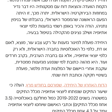
הקמת הוועדה והוצאת דוח עם מסקנותיה היו דבר נדיר
במחוזות הבירוקרטיה הישראלית. יתרה מכך, זו היתה
הפעם הראשונה שהממסד הישראלי, בהובלתו של בנימין
נתניהו, הודה והכיר באופן רשמי בגזענות כלפי יוצאי
אתיופיה ושילב נציגים מהקהילה בטיפול בבעיה.
היחידה פועלת למיגור גזענות על רקע צבע עור, מוצא, לאום
או דת, כלפי כל האוכלוסיות בחברה הישראלית, ולא רק
כלפי יוצאי אתיופיה, אלא גם בחברה הערבית, בקרב חרדים
ועוד. היא מהווה כתובת למי שנפגע מגזענות ממסדית,
עוקבת אחרי היישום של המלצות ועדת פלמור, פועלת
בשינויי חקיקה וכותבת דוח שנתי.
הדוח האחרון של היחידה, שפורסם בחודש מרץ,
העלה כי
שיעור התיקים שנפתחו ליוצאי אתיופיה מכלל התיקים
במשטרה בשנים 2019-2022 כפול מחלקם באוכלוסייה (3.5
אחוז מכלל התיקים) וכתבי האישום שיוחסו ליוצאי אתיופיה
עמד על 4.3 אחוז מכלל התיקים.