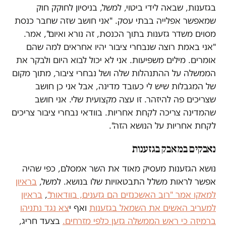
בגזענות, שבאה לידי ביטוי, למשל, בניסיון לחוקק חוק
שמאפשר אפלייה בבתי עסק. "אני חושב שזה שחבר כנסת
מסוים משדר גזענות בתוך הכנסת, זה נורא ואיום", אמר.
"אני באמת רוצה שנבחרי ציבור יהיו אחראים למה שהם
אומרים. מילים משפיעות. אני לא יכול לבוא היום ולבקר את
הממשלה על ההתנהלות שלה ושל נבחרי ציבור, מתוך מקום
של המגבלות שיש לי כעובד מדינה, אבל אני כן חושב
שצריכים פה להיזהר. זו עצה מקצועית שלי. אני חושב
שהמדינה צריכה לקחת אחריות. בוודאי נבחרי ציבור צריכים
לקחת אחריות על הנושא הזה".
נאבקים במאבק בגזענות
נושא הגזענות מעסיק מאוד את השר אמסלם, כפי שהיה
אפשר לראות משלל התבטאויות שלו בנושא. למשל,
בראיון
למאקו אמר "רוב האשכנזים הם גזענים, בוודאות"
,
בראיון
למעריב האשים את השמאל בגזענות
ואף י
צא נגד נתניהו
ברמיזה כי ראש הממשלה גזען כלפי מזרחים.
בצעד חריג,