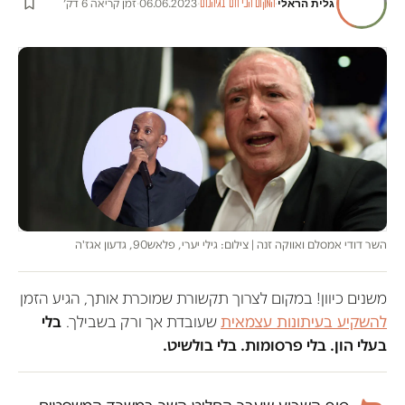
גלית הראלי
·
·
06.06.2023
·
זמן קריאה 6 דק׳
המקום הכי חם בגיהנום
השר דודי אמסלם ואווקה זנה | צילום: גילי יערי, פלאש90, גדעון אגז'ה
משנים כיוון! במקום לצרוך תקשורת שמוכרת אותך, הגיע הזמן
להשקיע בעיתונות עצמאית
שעובדת אך ורק בשבילך.
בלי
בעלי הון. בלי פרסומות. בלי בולשיט.