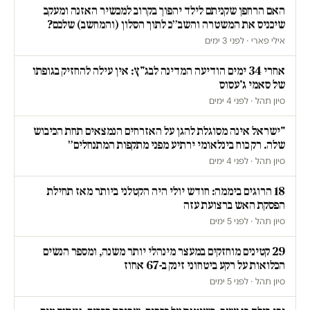
האם הרחפן שקניתם לילד יהפוך בקרוב למכשיר האזנה ומעקב
שיכניס את המשטרה והשב״כ לתוך הסלון (והמחשב) שלכם?
אילי פארי · לפני 3 ימים
אחרי 34 ימים הודיעה המדינה לבג"ץ: אין עילה להחזיק בגופתו
של סאמי ג'עסוס
סיון תהל · לפני 4 ימים
"ישראל אינה מסוגלת להגן על האזרחים הנמצאים תחת הכיבוש
שלה. רק כוח בינלאומי ירתיע מפני מתקפות המתנחלים״
סיון תהל · לפני 4 ימים
18 הרוגים ביממה: חודש יולי היה הקטלני ביותר מאז תחילת
הפסקת האש ברצועת עזה
סיון תהל · לפני 5 ימים
29 קטינים מוחזקים במעצר מינהלי יותר משנה, ומספר הנשים
הכלואות על רקע ביטחוני זינק ב-67 אחוז
סיון תהל · לפני 5 ימים