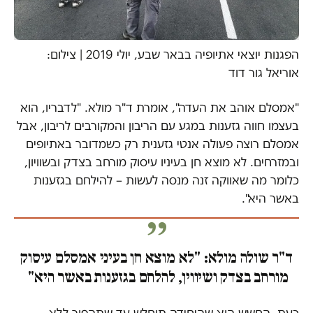
הפגנות יוצאי אתיופיה בבאר שבע, יולי 2019 | צילום:
אוריאל גור דוד
"אמסלם אוהב את העדה", אומרת ד"ר מולא. "לדבריו, הוא
בעצמו חווה גזענות במגע עם הריבון והמקורבים לריבון, אבל
אמסלם רוצה פעולה אנטי גזענית רק כשמדובר באתיופים
ובמזרחים. לא מוצא חן בעיניו עיסוק מורחב בצדק ובשוויון,
כלומר מה שאווקה זנה מנסה לעשות – להילחם בגזענות
באשר היא".
ד"ר שולה מולא: "לא מוצא חן בעיני אמסלם עיסוק
מורחב בצדק ושיווין, להלחם בגזענות באשר היא"
כעת, החשש הוא שהיחידה תוחלש עד שתהפוך ללא