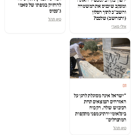
יהפוך בקרוב למכשיר האזנה
להחזיק בגופתו של סאמי
ומעקב שיכניס את המשטרה
ג'עסוס
והשב״כ לתוך הסלון
(והמחשב) שלכם?
סיון תהל
אילי פארי
חם
"ישראל אינה מסוגלת להגן על
האזרחים הנמצאים תחת
הכיבוש שלה. רק כוח
בינלאומי ירתיע מפני מתקפות
המתנחלים״
סיון תהל