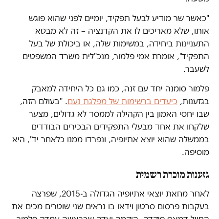
"כאשר שר מודיע לבעל תפקיד, יומיים לפני שהוא פוגש
אותו, שלא מאריכים לו את הקדנציה – זה לא מבטא
התעניינות ביחידה, במשימות שלה, או ביכולת של בעל
התפקיד", אומרת אמי פלמור, מנכ"לית משרד המשפטים
לשעבר.
פלמור סומנה יחד עם זנה, כמו גם כל היחידה למאבק
בגזענות,
כיעדים ברשימות של מפלגת נעם
. "בעולם הזה,
שבו יחסי האמון בין הקהילה לממסד לא גדולים, מצער
שלקחו את אחד מבעלי התפקידים הבכירים הבודדים
בממשלה שהוא יוצא אתיופיה, ונפרדו ממנו כלאחר יד", היא
מוסיפה.
גזענות מוכרת רשמית
לאחר מחאת יוצאי אתיופיה הגדולה ב-2015, שפרצה
בעקבות פרסום סרטון וידאו בו נראים שני שוטרים מכים את
החייל דמאס פיקדה, הוקמה ועדה שבראשה עמדה פלמור.