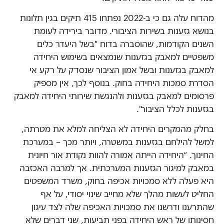
מהדוח עלה גם כי ב-2022 נפתחו 415 תיקים בגין תלונות
בנושא גזענות בשירות הציבורי. מדובר בירידה לעומת
השנים הקודמות, שהוסברה בדוח "בשל היעדר כלים
משפטיים למאבק בגזענות שנמצאים בשימוש היחידה
למאבק בגזענות ובשל אמון הציבור שנסדק על רקע אי
הסדרת סמכות היחידה בחוק. בנוסף לכך, אין מספיק
פרסומים למאבק בגזענות ולהנגשת שירותי היחידה למאבק
בגזענות לכלל הציבור".
בחלק מהמקרים היחידה לא הצליחה למלא את מטרתה,
למשל להילחם בגזענות במשטרה, ויותר מכך – במערכת
החינוך. ״היחידה הייתה אמורה להוות נקודת אור חיונית
במאבק למיגור הגזענות המערכתית. אך למרבה האכזבה
היא פעלה ללא סמכויות אכיפה בחוק, משרד המשפטים
החליט לעשות מהלך שלא מחייב שינוי יסודי, על אף
שהתרענו ודרשנו את סמכויות האכיפה שלה לצד עיגון
חסינותו של ראש היחידה בפני תביעות, שני דברים שלא