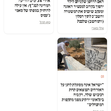
אחרי 34 ימים הודיעה
האם הרחפן שקניתם לילד
המדינה לבג"ץ: אין עילה
יהפוך בקרוב למכשיר האזנה
להחזיק בגופתו של סאמי
ומעקב שיכניס את המשטרה
ג'עסוס
והשב״כ לתוך הסלון
(והמחשב) שלכם?
סיון תהל
אילי פארי
חם
"ישראל אינה מסוגלת להגן על
האזרחים הנמצאים תחת
הכיבוש שלה. רק כוח
בינלאומי ירתיע מפני מתקפות
המתנחלים״