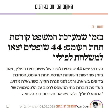
חדשות · חם
בזמן שמערכת המשפט קורסת
תחת העומס: 44 שופטים יצאו
למשלחת לפולין
השבוע יצאו 44 שופטים לסיור של שישה ימים בפולין, זאת
בזמן שהרשות השופטת קורסת תחת העומס, הסחבת
בדיונים בשיאה, ורגע לפני פגרת הקיץ. כשנשאלה מדוע,
העדיפה דוברות בתי המשפט לרכוב על הלגיטימציה של
"המסע לפולין", ולהדגיש את חשיבות זכר השואה
רויטל חובל
·
·
08.06.2023
·
זמן קריאה 2 דק׳
המקום הכי חם בגיהנום