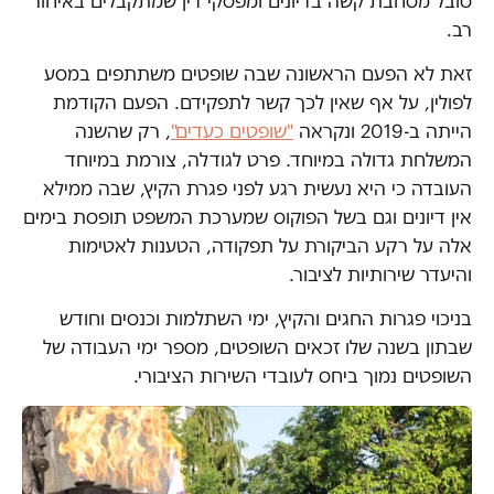
סובל מסחבת קשה בדיונים ומפסקי דין שמתקבלים באיחור
רב.
זאת לא הפעם הראשונה שבה שופטים משתתפים במסע
לפולין, על אף שאין לכך קשר לתפקידם. הפעם הקודמת
הייתה ב-2019 ונקראה
"שופטים כעדים"
, רק שהשנה
המשלחת גדולה במיוחד. פרט לגודלה, צורמת במיוחד
העובדה כי היא נעשית רגע לפני פגרת הקיץ, שבה ממילא
אין דיונים וגם בשל הפוקוס שמערכת המשפט תופסת בימים
אלה על רקע הביקורת על תפקודה, הטענות לאטימות
והיעדר שירותיות לציבור.
בניכוי פגרות החגים והקיץ, ימי השתלמות וכנסים וחודש
שבתון בשנה שלו זכאים השופטים, מספר ימי העבודה של
השופטים נמוך ביחס לעובדי השירות הציבורי.