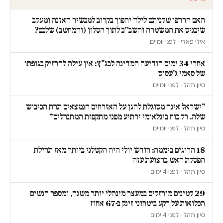
האם הרחפן שקניתם לילד יהפוך בקרוב למכשיר האזנה ומעקב
שיכניס את המשטרה והשב״כ לתוך הסלון (והמחשב) שלכם?
אילי פארי · לפני יומיים
אחרי 34 ימים הודיעה המדינה לבג"ץ: אין עילה להחזיק בגופתו
של סאמי ג'עסוס
סיון תהל · לפני יומיים
"ישראל אינה מסוגלת להגן על האזרחים הנמצאים תחת הכיבוש
שלה. רק כוח בינלאומי ירתיע מפני מתקפות המתנחלים״
סיון תהל · לפני יומיים
18 הרוגים ביממה: חודש יולי היה הקטלני ביותר מאז תחילת
הפסקת האש ברצועת עזה
סיון תהל · לפני 4 ימים
29 קטינים מוחזקים במעצר מינהלי יותר משנה, ומספר הנשים
הכלואות על רקע ביטחוני זינק ב-67 אחוז
סיון תהל · לפני 4 ימים