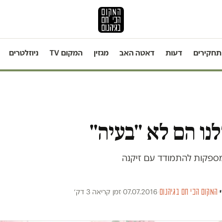
תחקירים
דעות
דאטה האב
מגזין
המקום TV
ניוזלטרים
נו הם לא "בעיה"
 מספקות להתמודד עם זיקנה
·
המקום הכי חם בגיהנום
·
07.07.2016
·
זמן קריאה 3 דק׳