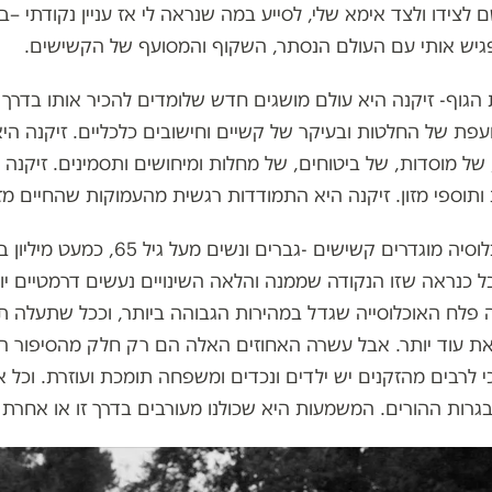
ם לצידו ולצד אימא שלי, לסייע במה שנראה לי אז עניין נקודתי
–
בד
גיש אותי עם העולם הנסתר, השקוף והמסועף של הקשישים.
 הגוף- זיקנה היא עולם מושגים חדש שלומדים להכיר אותו בדרך
פת של החלטות ובעיקר של קשיים וחישובים כלכליים. זיקנה היא
 של מוסדות, של ביטוחים, של מחלות ומיחושים ותסמינים. זיקנה
ותוספי מזון. זיקנה היא התמודדות רגשית מהעמוקות שהחיים מז
עשרה אחוזים מהאוכלוסיה מוגדרים קשישים -גב
, אבל כנראה שזו הנקודה שממנה והלאה השינויים נעשים דרמטיים 
ומעלה. זה פלח האוכלוסייה שגדל במהירות הגבוהה ביותר, וככל שתעלה 
את עוד יותר. אבל עשרה האחוזים האלה הם רק חלק מהסיפור הג
י לרבים מהזקנים יש ילדים ונכדים ומשפחה תומכת ועוזרת. וכל 
רות ההורים. המשמעות היא שכולנו מעורבים בדרך זו או אחרת ב