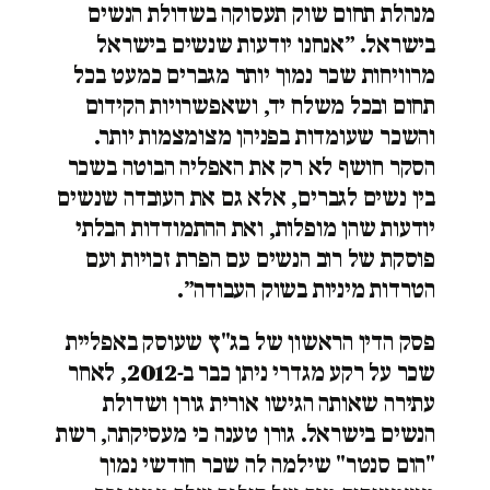
מנהלת תחום שוק תעסוקה בשדולת הנשים
בישראל. ״אנחנו יודעות שנשים בישראל
מרוויחות שכר נמוך יותר מגברים כמעט בכל
תחום ובכל משלח יד, ושאפשרויות הקידום
והשכר שעומדות בפניהן מצומצמות יותר.
הסקר חושף לא רק את האפליה הבוטה בשכר
בין נשים לגברים, אלא גם את העובדה שנשים
יודעות שהן מופלות, ואת ההתמודדות הבלתי
פוסקת של רוב הנשים עם הפרת זכויות ועם
הטרדות מיניות בשוק העבודה״.
פסק הדין הראשון של בג"ץ שעוסק באפליית
שכר על רקע מגדרי ניתן כבר ב-2012, לאחר
עתירה שאותה הגישו אורית גורן ושדולת
הנשים בישראל. גורן טענה כי מעסיקתה, רשת
"הום סנטר" שילמה לה שכר חודשי נמוך