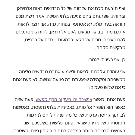
ואני תובעת מכם את עלבונם של כל הבדואים באום אלחיראן
ובחורה, שפגעתם בהם פגיעה בלתי הפיכה. אני דורשת מכם
הודאה בפה מלא. לא אסתפק בפחות מזה. אני רוצה לראות
אתכם מחר בבוקר מגיעים לאום אל חיראן, לחורה, מסתכלים
להם בעיניים. מכים על חטא, בדמעות, יורדים על ברכיים,
מבקשים סליחה.
כן, אני רצינית. לגמרי.
אני עומדת על זכותי לראות ולשמוע אתכם מבקשים סליחה
ממשפחה ומקהילה שפגעתם בה פגיעה אנושה, לא פעם אחת
כי אם שלוש פעמים:
פעם אחת, כאשר
אנשיכם ירו ביעקוב החף מפשע
; פעם שניה
כאשר הוא הופקר אל מותו, באכזריות בלתי נתפסת, באטימות
לב, תוך קריסה ערכית של כל מה שנהוג לייחס לנורמות
המוסריות של מדינת ישראל; פעם שלישית כששניכם, שני
האנשים הבכירים ביותר במדינה בתחום ביטחון פנים ומשטרה,