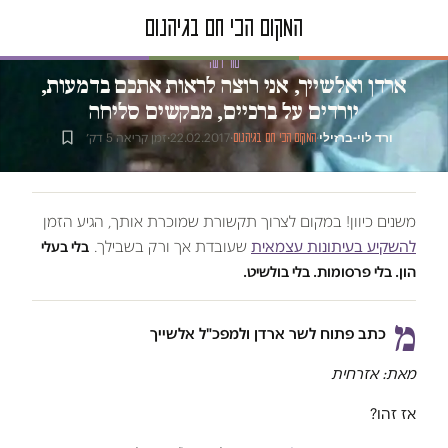
טור דעה
ארדן ואלשייך, אני רוצה לראות אתכם בדמעות,
יורדים על ברכיים, מבקשים סליחה
ורד לוי-ברזילי
·
·
22.02.2017
·
זמן קריאה 5 דק׳
המקום הכי חם בגיהנום
משנים כיוון! במקום לצרוך תקשורת שמוכרת אותך, הגיע הזמן
להשקיע בעיתונות עצמאית
שעובדת אך ורק בשבילך.
בלי בעלי
הון. בלי פרסומות. בלי בולשיט.
מ
כתב פתוח לשר ארדן ולמפכ"ל אלשייך
מאת: אזרחית
אז זהו?