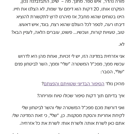
מורה נהדר, איש ספר. מחנך. מה – שיט, התבלבלנו? נכון,
הפקרנו אותו, 20 דקות הוא דימם עד שמת, לא הצלנו את חייו.
היינו בטוחים שהוא מחבל, אז מיהרנו לרוץ לתקשורת להוציא
דיבתו רעה, לספר לכל העולם שהוא רצח, בוגד, איש דאעש.
טוב, טעויות קורות, ועכשיו… פשוט, עוברים הלאה, לעניין הבא?
לא.
אני אזרחית במדינה הזו, יש לי זכויות, ואחת מהן היא לדרוש
עכשיו ממך, מפכ"ל המשטרה "שלי" וממך, השר לביטחון פנים
"שלי", הסבר:
מהיכן נולד
הסיפור הבדיוני שטוויתם והפצתם
?
איך בדיתם תוך דקות סיפור שכולו טיוח ומריחה?
ואני דורשת מכם מפכ"ל המשטרה שלי והשר לביטחון שלי
לקיחת אחריות והסקת מסקנות. כן, "שלי", כי זאת המדינה שלי.
אתם כאן לשרת אותה ולשרת אותי. לשרת את כל אזרחיה.