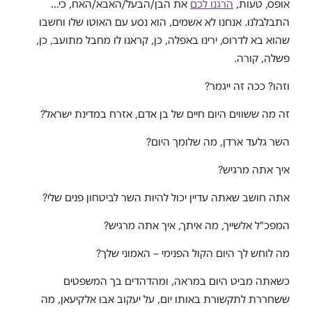
אופס, טעות,
הרגנו לכם
את הבן/הבעל/האבא/האח, כי…
התבלבלנו. אנחנו לא אשמים, הוא נסע עם האוטו שלו וחשבו
שהוא בא לדרוס, ירינו באפלה, כן, קראנו לו מחבל מתועב, כן,
פשלה, קורה.
וזהו? ככה זה ייגמר?
זה מה ששווים היום חיים של בן אדם, אזרח במדינת ישראל?
השר גלעד ארדן, מה שלומך היום?
איך אתה מרגיש?
אתה חושב שאתה עדיין יכול להיות השר לביטחון פנים שלי?
המפכ"ל אלשייך, מה איתך, איך אתה מרגיש?
מה לוחש לך היום הקול הפנימי – האמוני שלך?
כשאתה מביט היום במראה, ומהדהדים בך המשפטים
ששחררת לתקשורת באותו יום, על יעקוב אבו אלקיעאן, מה