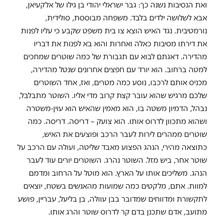
ואת הנסיבות נשנה כך: גבר ישראלי יהודי בן גילו של אלקעיאן,
אבא לשלושה ילדים בלבד. משפחה מבוססת, סולידית,
נורמטיבית. נגד האיש הוצא צו בית משפט שקבע כי עליו לפנות
את דירתו מסיבות כאלה ואחרות והוא בא לפנות את דבריו
מהדירה. דאגתם לבוא עם תגבורת של כמה שוטרים שמחכים
למטה ברחוב. הוא יורד עם חפצים אחרונים שנטל מהדירה,
מכניס אותם לרכבו, נוסע כמה מטרים, ואז, אחד השוטרים
שלכם מרגיש שהוא עובר קצת קרוב מדי אליו. השוטר מתבלבל,
נבהל, הדמיון משטה בו, הוא מאמין שהאיש הוא עוין-משטרה
ושהוא מתכוון לדרוס אותו. הוא צועק – דריסה. דריסה. כמה
שוטרים ממהרים לירות לעבר הרכב ופוצעים את האיש,
כתוצאה מהירי, הנהג הפצוע מאבד שליטה, ועולה עם הרכב על
שוטר אחר, ביש מזל. השוטר נהרג. השוטרים יורים עוד לעבר
הנהג. משליכים אותו על הארץ. הוא מוטל על הרחוב ומדמם
למוות. אתם, מלקטים כמה שמועות מהאנשים בשטח, יוצאים
לתקשורת ומדווחים שמדובר בבן עוולה, בן בליעל, עבריין, פושע
מתועב, אדם שתכנן בדם קר לדרוס שוטר והרג אותו.