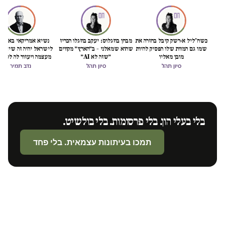
כשח'ליל א-רשק קיבל בחזרה את
מבחן בוזגלוס: יעקב בוזגלו הכריז
נשיא אמריקאי באמת ט
שמו גם המוות שלו הפסיק להיות
שהוא שמאלני – ב״הארץ״ מקווים
לישראל יהיה זה שיציל 
מובן מאליו
״שזה לא AI״
מעצמה ויעזור לה לסיים
הכיבוש
סיון תהל
סיון תהל
נדב תמיר
בלי בעלי הון. בלי פרסומות. בלי בולשיט.
תמכו בעיתונות עצמאית. בלי פחד