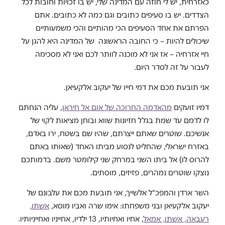
כאזרחית, יש לי חוזה עם המדינה שלי, יש בו זכויות וחובות לכל
הצדדים. יש בו סעיפים כתובים וגם כמה לא כתובים. אתם
הפרתם את אחד הסעיפים הכי מהותיים והכי משמעותיים
שיכולים להיות – כי החובה הראשונה של המדינה היא להגן על
חיי אזרחיה – אז אני לא מוכנה לוותר לכם ואני לא מסכימה
לעבור על זה לסדר היום.
אני תובעת מכם את דמי חייו של יעקוב אלקעיאן.
דמיו זועקים
מהאדמה החרוכה של אום אל חיראן
, עליה הנחתם
לו לדמם עד שמת בגלל חזיונות שווא ובוחן מציאות לקוי של
אנשיכם. שוטרים שאתם ייצרתם, שהיו שם בשטח, ירו באדם,
באזרח ישראלי, שהחליט לנסוע מביתו האחד (שאותו באתם
להרוס לו) אל ביתו השני במרחק שני קילומטר משם. בדמותכם
נוצקו שוטרים נמהרים, פזיזים, מוסתים.
השר ארדן והמפכ"ל אלשייך, אני תובעת מכם את עלבונם של
יעקוב אלקעיאן ובני משפחתו: אימו שרה ואביו מוסא,
אשתו,
רעבאה, אשתו, אמאל
, אחיו ואחיותיו, 13 ילדיו, אחייניו ואחייניותיו.