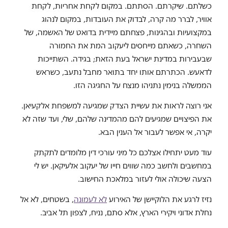
כשלתם. שיקרתם. הסתתם. במקום לקחת אחריות, לקחת
אוויר, לברר מה קרה, לבדוק את העובדות, במקום לנהוג
במקצועיות ובהגינות, פצחתם מיידית בדואט של האשמה, של
השחרה, כשאתם מייחסים ליעקוב המת את החמורה
שבעבירות במדינת ישראל בעת הזאת; בגידה. השתייכות
לדאעש. הכתרתם אותו יחד בתואר מחבל נתעב, כשראש
הממשלה בנימין נתניהו מנצח על החגיגה הזו.
אני רוצה לראות את עשיית הצדק שמגיעה למשפחת אלקעיאן.
את הפיצויים שמגיעים להם מהמדינה שלהם, שלי, ועד שזה לא
יקרה, אי אפשר לעבור אל הענין הבא.
עוד מעט יתחילו אצלכם כל מיני עורכי דין מלומדים לתקתק
במחשבים ולחשב כמה שווים חייו של יעקוב אלעיקאן. יש לי
הצעה שיכולה אולי לעזור במלאכת החישוב.
נזיז לרגע את הלוקיישן של האירוע
לא לעמונה
, בשטחים, לא אל
נחלת אדוני ויקירי הארץ, אלא סתם, נניח, לצפון תל אביב.