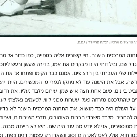
חנה המרכזית הישנה. חיי קשורים אליה בגומייה, כמו כדור אל מח
גדל שם, ובילדותי היינו מבקרים את אמו, בדירה שעשן ורעש ליחכו
לות שלי העברתי בין הרציפים. אמנם כבר הקימו ופתחו אז את ה
ה, אבל את הישנה עוד לא ניתקו לגמרי מן המכשירים. הייתי יו
קו 525 ומביט ביונים. פעם אחת חצה איש שמן, עירום מלבד נעליו, את רחוב
ם שהתלכסנו מזרחה פעלו עשרות מכוני ליווי. לפעמים נאלצתי לע
על העולם היה כבד מנשוא. את התחנה המרכזית הישנה לא בדיוק
 להחריב. מלבד משרדי חברות האוטובוס, חדרי השירותים, ועמו
 ממוספרים, אני לא יודע מה עוד היה שם. היא לא הייתה מבנה. 
מו חוף, אולי. לאט לאט הים נסוג ונשארו רק עצמות דגים וזפת, זכ