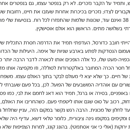
 ותמיד על הקבר נזכרים. לא רק בנפטר עצמו, גם בנפטרים אחרים
בורים לצדו; נזכרים בכיכרות אחרות שעזבו את חיינו, רחובות ששופ
שלקו בתמ"א 38 ואינם עוד, שכונות שלמות שהתפזרו לכל רוח. בנסיעות שלי
תי בשלושה מתים. הראשון הוא אולם אוסישקין.
ייתי חובב כדורסל, העדפתי תמיד את הדרמה חסרת התכלית של 
מום הנסדקות לפתע בארבע שניות של אימה. היעילות של הכדור
פויה-מעט שלו, כל אלה הופכים אותו לכאורה לדבר הרבה יותר מענ
חל חסר הכרה המחובר באלקטרודות לסוללה, וזו מקפיצה אותו מדי
ית של חיים. כך שלא יצא לי מעולם לבקר בתוך האולם עצמו. משפחת
ורים עם אוהדיה המושבעים של הפועל. לכן, בכל פעם שעברתי לי
 באופניים, בסירה או ברגל, תמיד הוא דאג לחמם את לבי, כמו פס
חוק, רכוב על סוס שגם אותו ליטפתי פעם. כשהחריבו את האולם,
ד לחלון של מכונית. הרבה רגש נקשר במקום הזה, עניין שחלחל גם
ומקימים במקומו גינה ציבורית, כלומר טלאי דשא, עדיף היה שלא י
ירוקות (אולי כי אני אסתמטי). בהונג קונג, למרות הצפיפות שלא 