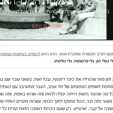
בעקבות הכיכר האב
במקום להרוס את אולם אוסישקין, היו צריכים לבנות עלי
נוספים
בועז לביא
·
המקום הכי חם בגיהנום
·
24.02.2017
·
זמן קריאה 4 
במקום לצרוך תקשורת שמוכרת אותך, הגיע הזמן
להשקיע בעיתונות עצמאית
י בעלי הון. בלי פרסומות. בלי בולשיט.
זמן מאז שהורידו את כיכר דיזנגוף, ובכל זאת, כשאני עובר שם בת
מתחת לשמיים הפתוחים של תל אביב, העבר מתערבב עם העתיד 
ל מה שהעיר הזאת הייתה יכולה להיות ומה שהיא באמת, ומה שהי
נשאר מזה זכר, הכול מתנקז לתוך הכמה עשרות מטרים האלה של
יבה אל קבר, יארצייט. רק שעם כיכרות השיבה הזאת קורית כל יו