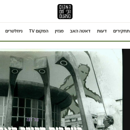
תחקירים
דעות
דאטה האב
מגזין
המקום TV
ניוזלטרים
טור דעה