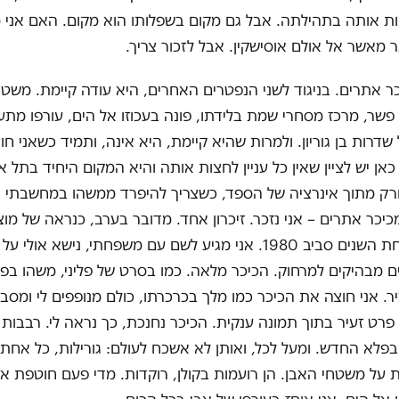
ת אותה בתהילתה. אבל גם מקום בשפלותו הוא מקום. האם אני 
ר מאשר אל אולם אוסישקין. אבל לזכור צריך.
כר אתרים. בניגוד לשני הנפטרים האחרים, היא עודה קיימת. משטח 
פשר, מרכז מסחרי שמת בלידתו, פונה בעכוזו אל הים, עורפו מתע
ל שדרות בן גוריון. ולמרות שהיא קיימת, היא אינה, ותמיד כשאני ח
 כאן יש לציין שאין כל עניין לחצות אותה והיא המקום היחיד בתל א
ורק מתוך אינרציה של הספד, כשצריך להיפרד ממשהו במחשבתי א
יכר אתרים – אני נזכר. זיכרון אחד. מדובר בערב, כנראה של מו
השנה היא אחת השנים סביב 1980. אני מגיע לשם עם משפחתי, נישא אולי
ים מבהיקים למרחוק. הכיכר מלאה. כמו בסרט של פליני, משהו ב
ר. אני חוצה את הכיכר כמו מלך בכרכרתו, כולם מנופפים לי ומסבי
 פרט זעיר בתוך תמונה ענקית. הכיכר נחנכת, כך נראה לי. רבבות 
פלא החדש. ומעל לכל, ואותן לא אשכח לעולם: גורילות, כל אחת
ת על משטחי האבן. הן רועמות בקולן, רוקדות. מדי פעם חוטפת א