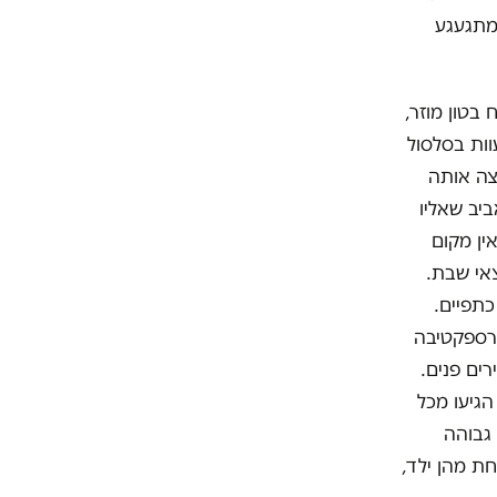
מתגעגע
בטון מוזר,
וות בסלסול
וצה אותה
ביב שאליו
ין מקום
צאי שבת.
 על כתפיים.
פרספקטיבה
רים פנים.
הגיעו מכל
 גבוהה
חת מהן ילד,