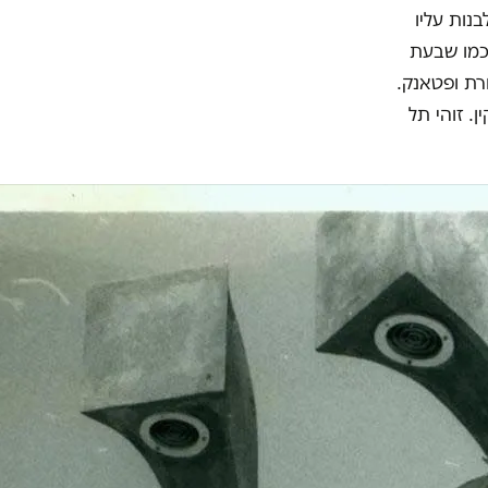
נות עליו
 כמו שבעת
ורת ופטאנק.
מה 7 של אולם אוסישקין. זוהי תל