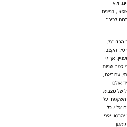
, ולאו
צו, בניינים
 מתחת לכיכר
הכדורגל,
סל, הקצב,
יין, אך לי
 כמה שניות
י, עם זאת,
ד אולם
ל של מצביא
 השקפתי על
 אליי. כל
הרסו. איני
תיאמן