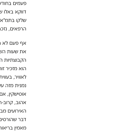
פעמים בחודש,
דווקא באלו שק
הרפאים, נזכר
אף פעם לא ה
את שעות השע
הקבוצתיות הכ
הוא מזכיר זו
לאוויר, בעוו
נמנית מזה עש
אוסישקין, אם
אהוב, קרוב-ר
האירועים מבע
דבר שהורסים 
מאמין בריאות 