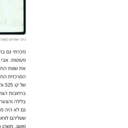
כיכר אתרים בשנת 1977 צילום ארכיון: רבקה פרייולד / י.פ.פ.
נזכרתי גם בת
פעוטות. אבי 
את שנות החיי
המרכזית החדש
של 
ברחובות הצרי
בלילה והצער 
גם לא היה מה
שעליהם לוחות
מושג. משהו כ