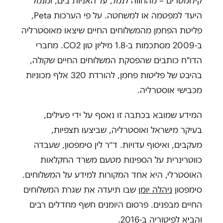
קילומטרים – מהחווה לנמל, על האניות בים, ומנמל
היעד למפטמה או למשחטה. על פי הערכות
Peta
,
פליטת הפחמן מהמשלוחים החיים שיצאו מאוסטרליה
ב-2009 מסתכמות ב-1.8 מיליון טון
CO2
. מחברי
הדו"ח כותבים שהפסקת המשלוחים החיים שקולה,
בהיבט של פליטות פחמן, להורדת 320 אלף מכוניות
מכבישי אוסטרליה.
המידע שמובא בכתבה זו נאסף על ידי פעילים,
בעיקר מישראל ואוסטרליה, שביצעו תצפיות,
מעקבים, ואיסוף עדויות. ד״ר לין סימפסון, שעבדה
כווטרינרית על הספינות מטעם משרד החקלאות
האוסטרלי, היא אחד המקורות למידע על המשלוחים.
סימפסון
ניהלה יומן
שבו תיעדה את שגרת המשלוחים
החיים מבפנים. פרסום היומנים חשף מחדלים רבים
והביא לפיטוריה ב-2016.