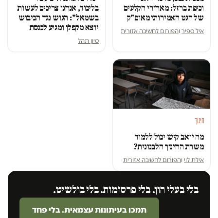
וכיפת ברזל: מאחורי הקלעים
בליכוד, אנחנו צריכים לעשות
של הגט האמירותי מאופ"ק
בשמאל": הגוש נגד הכיבוש
יוצא מקפלן ומגיע לכנסת
איל ספיר
ו
הפורום לחשיבה אזורית
סיון תהל
חינוך
מה יואב קיש יכול ללמוד
משרת החינוך הלבנונית?
אילת לוי
ו
הפורום לחשיבה אזורית
בלי בעלי הון. בלי פרסומות. בלי בולשיט.
תמכו בעיתונות עצמאית. בלי פחד