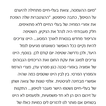
"
מיום ההעמסה, צואת בעלי-חיים מתחילה להיערם
על הסיפון", כתבה סימפסון. "ההצטברות שלה הופכת
את אזורי המחיה של בעלי החיים ללא מתאימים.
חלק מעבודתי היה לנהל את הניקיון, השטיפה
והריפוד מחדש בנסורת לאורך המסע… היינו צריכים
להיות נקיים ככל האפשר כשאנחנו מגיעים לנמל
היעד, ולכן נדרשה שטיפה יום קודם לכן. בנוסף, היינו
צריכים לפוגג את עקת החום ואת הריכוזים הגבוהים
של אמוניה באזורי סכנה כגון מפרץ עדן, מצרי הורמוז
והמפרץ הפרסי. בין לבין היינו שוטפים כמה שהיה
אפשרי מבחינה לוגיסטית. אלפי טונות של צואה ושתן
של בעלי-חיים נשטפו הישר מעבר לסיפון… התקנות
על זיהום הים הן לא חד-משמעיות, ולפעמים לא היינו
בטוחים אם מותר לנו להזרים לים כמויות כאלו של