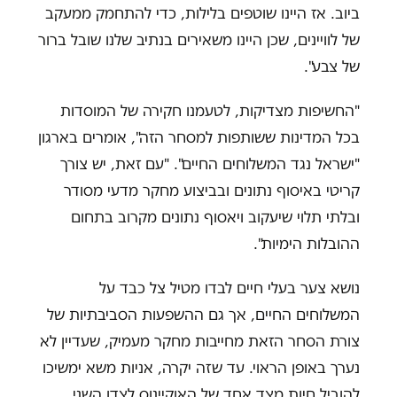
ביוב. אז היינו שוטפים בלילות, כדי להתחמק ממעקב
של לוויינים, שכן היינו משאירים בנתיב שלנו שובל ברור
של צבע
."
"החשיפות מצדיקות, לטעמנו חקירה של המוסדות
בכל המדינות ששותפות למסחר הזה", אומרים בארגון
"ישראל נגד המשלוחים החיים". "עם זאת, יש צורך
קריטי באיסוף נתונים ובביצוע מחקר מדעי מסודר
ובלתי תלוי שיעקוב ויאסוף נתונים מקרוב בתחום
ההובלות הימיות".
נושא צער בעלי חיים לבדו מטיל צל כבד על
המשלוחים החיים, אך גם ההשפעות הסביבתיות של
צורת הסחר הזאת מחייבות מחקר מעמיק, שעדיין לא
נערך באופן הראוי. עד שזה יקרה, אניות משא ימשיכו
להוביל חיות מצד אחד של האוקיינוס לצדו השני