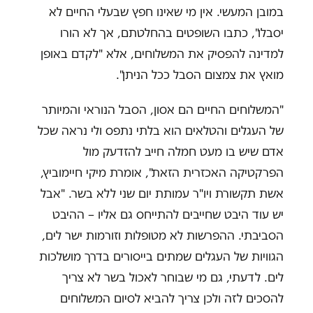
במובן המעשי. אין מי שאינו חפץ שבעלי החיים לא
יסבלו", כתבו השופטים בהחלטתם, אך לא הורו
למדינה להפסיק את המשלוחים, אלא
"
לקדם באופן
מואץ את צמצום הסבל ככל הניתן".
"המשלוחים החיים הם אסון, הסבל הנוראי והמיותר
של העגלים והטלאים הוא בלתי נתפס ולי נראה שכל
אדם שיש בו מעט חמלה חייב להזדעק מול
הפרקטיקה האכזרית הזאת", אומרת מיקי חיימוביץ,
אשת תקשורת ויו"ר עמותת יום שני ללא בשר. "אבל
יש עוד היבט שחייבים להתייחס גם אליו – ההיבט
הסביבתי. ההפרשות לא מטופלות וזורמות ישר לים,
הגוויות של העגלים שמתים בייסורים בדרך מושלכות
לים. לדעתי, גם מי שבוחר לאכול בשר לא צריך
להסכים לזה ולכן צריך להביא לסיום המשלוחים