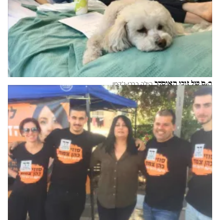
הנס של זוכי האוסקר
הילה ברבי-ג'קמן