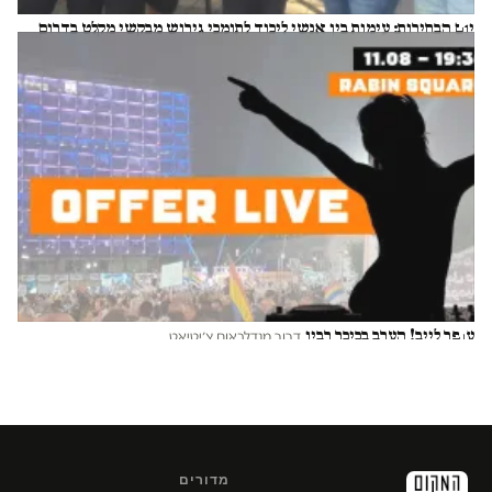
יום הבחירות: עימות בין אנשי ליכוד לתומכי גירוש מבקשי מקלט בדרום
ת"א
ניצן פינקו
עופר לייב! הערב בכיכר רבין
דרור מנדלבאום צ׳יטיאט
מדורים