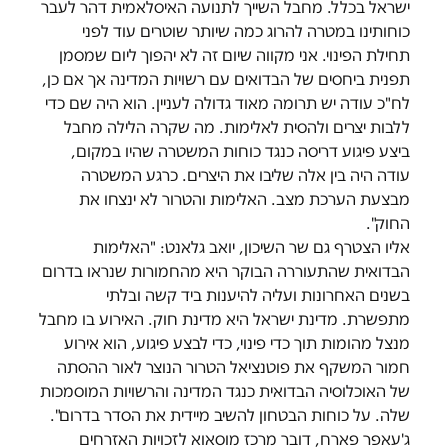
ישראל בכלל. מחבל השייך לתנועה האיסלאמית דהר לעבר
כוחותינו במטרה להרוג כמה שיותר שוטרים עוד לפני
תחילת הפינוי. אני מקווה שיום זה לא יהפוך ליום שמסמן
תפנית ביחסים של הבדואים עם רשויות המדינה אך אם כן,
לח"כ עודה יש תרומה מאוד גדולה לעניין. הוא היה שם כדי
ללבות יצרים ולהסית לאלימות. מה שקרה הלילה מחבל
ביצע פיגוע דריסה כנגד כוחות המשטרה שהיו במקום,
עודה היה בין אלה שליבו את היצרים. כרגע המשטרה
מבצעת הערכת מצב. האלימות והטרור לא ינצחו את
החוק".
אליו הצטרף גם שר השיכון, יואב גלאנט: "האלימות
הבדואית שהתעוררה הבוקר היא מהחמורות שנראו בדרום
בשנים האחרונות ועליה להיענות ביד קשה ובלתי
מתפשרת. מדינת ישראל היא מדינת חוק. האירוע בו מחבל
מנצל מהומות תוך כדי פינוי, כדי לבצע פיגוע, הוא אירוע
חמור המשקף את פוטנציאל הטרור הנוצר לאור ההסתה
של האוכלוסיה הבדואית כנגד המדינה והרשויות המוסמכות
שלה. על כוחות הבטחון להשיב מיידית את הסדר בדרום".
ג'עאפר פארח, דובר מרכז מוסאוא לזכויות האזרחים