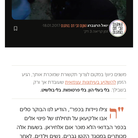
יואל הרצברג
·
18.01.2017
·
·
המקום הכי חם בגיהנום
זמן קריאה 3 דק׳
משנים כיוון! במקום לצרוך תקשורת שמוכרת אותך, הגיע
הזמן
להשקיע בעיתונות עצמאית
שעובדת אך ורק
בשבילך.
בלי בעלי הון. בלי פרסומות. בלי בולשיט.
"ה
צילו ניידות בכפר״, הודיע לנו הבוקר סלים
אבו אלקיעאן על תחילתו של פינוי אלים
בכפר הבדואי הלא מוכר אום אלחיראן. בשעות אלה
מכותרים במסגד הקטן גברים, נשים וילדים, לאחר