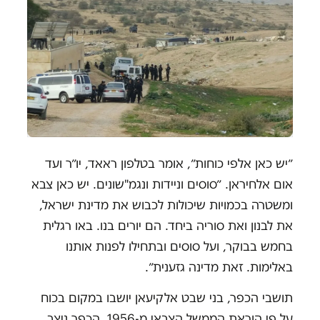
״יש כאן אלפי כוחות״, אומר בטלפון ראאד, יו״ר ועד
אום אלחיראן. ״סוסים וניידות ונגמ"שונים. יש כאן צבא
ומשטרה בכמויות שיכולות לכבוש את מדינת ישראל,
את לבנון ואת סוריה ביחד. הם יורים בנו. באו רגלית
בחמש בבוקר, ועל סוסים ובתחילו לפנות אותנו
באלימות. זאת מדינה גזענית״.
תושבי הכפר, בני שבט אלקיעאן יושבו במקום בכוח
על פי הוראת הממשל הצבאי מ-1956. הכפר ניצב