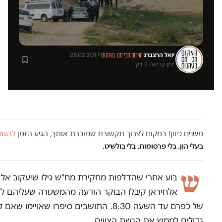
יואל הרצברג
·
·
28.02.2017
·
המקום הכי חם בגיהנום
זמן קריאה 2 דק׳
משנים כיוון! במקום לצרוך תקשורת שמוכרת אותך, הגיע הזמן
להשקי
בעלי הון. בלי פרסומות. בלי בולשיט.
ש
בוע אחרי שהדלפות מחקירת מח"ש גילו שיעקוב אלק
אלחיראן קיבלו הבוקר הודעה מהמשטרה שעליהם להג
של כפרם עד השעה 8:30. התושבים סיפרו ש
גדולים לממש את הגשת הצווים.