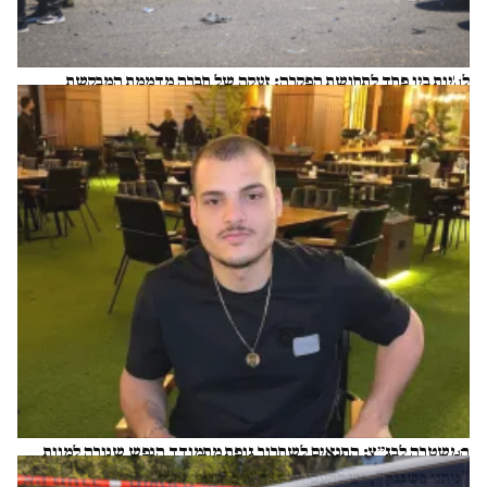
לחיות בין פחד לתחושת הפקרה: זעקה של חברה מדממת המבקשת
שותפות
כיפאיה מסארווה
המשטרה לבג״ץ: התנאים לשחרור גופת מתמודד הנפש שנורה למוות
"ניתנו בשגגה", יש להעבירה לצה"ל כ"גופת מחבל"
דור זומר וסיון תהל