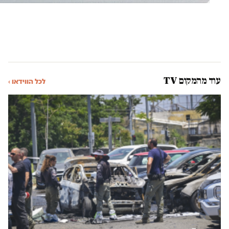
עוד מהמקום TV
לכל הווידאו ›