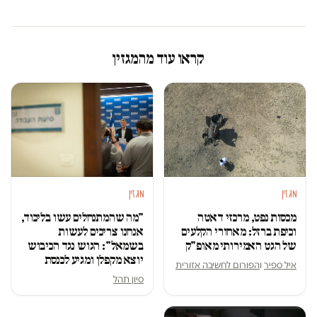
קראו עוד מהמגזין
מגזין
מגזין
מכסות נפט, מרכזי דאטה
"מה שהמתנחלים עשו בליכוד,
וכיפת ברזל: מאחורי הקלעים
אנחנו צריכים לעשות
של הגט האמירותי מאופ"ק
בשמאל": הגוש נגד הכיבוש
יוצא מקפלן ומגיע לכנסת
איל ספיר
ו
הפורום לחשיבה אזורית
סיון תהל