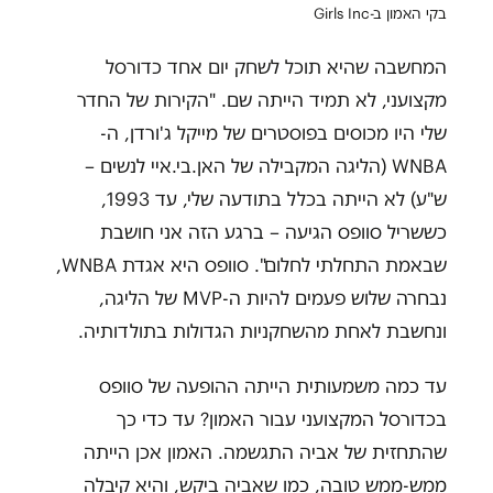
בקי האמון ב-Girls Inc
המחשבה שהיא תוכל לשחק יום אחד כדורסל
מקצועני, לא תמיד הייתה שם. "הקירות של החדר
שלי היו מכוסים בפוסטרים של מייקל ג'ורדן, ה-
WNBA (הליגה המקבילה של האן.בי.איי לנשים –
ש"ע) לא הייתה בכלל בתודעה שלי, עד 1993,
כששריל סוופס הגיעה – ברגע הזה אני חושבת
שבאמת התחלתי לחלום". סוופס היא אגדת WNBA,
נבחרה שלוש פעמים להיות ה-MVP של הליגה,
ונחשבת לאחת מהשחקניות הגדולות בתולדותיה.
עד כמה משמעותית הייתה ההופעה של סוופס
בכדורסל המקצועני עבור האמון? עד כדי כך
שהתחזית של אביה התגשמה. האמון אכן הייתה
ממש-ממש טובה, כמו שאביה ביקש, והיא קיבלה