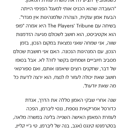
כשפופוביץ' הציע לה את משרת עוזרת המאמן.
"העובדה שהוא הכניס אותי למעגל הפנימי הייתה
הבעת אמון ענקית, הצהרה שלמנהיגות אין מגדר".
בשיחה עם The Players' Tribune היא אמרה "פופ
הוא אקטיביסט, הוא חושב לשכולם מגיעה הזדמנות
שווה, אני שמחה שאני נמצאת במקום הנכון, בזמן
הנכון, עם המנהיגות הנכונה. האם אני חושבת שכולם
מסביב חיובייים ושמחים בקשר לזה? לא. אבל בסופו
של דבר, שחקנים רוצים שיאמנו אותם, ואם ספורטאי
חושב שאת יכולה לעזור לו לנצח, הוא ירצה לדעת כל
מה שאת יודעת".
שנה אחרי שבקי האמון סללה את הדרך, אגדת
כדורסל אמריקאית נוספת, ננסי ליברמן, הפכה
לעוזרת המאמן האישה השנייה בליגה במשרה מלאה,
בסקרמנטו קינגס (אגב, בנה של ליברמן, טי ג'יי קליין,