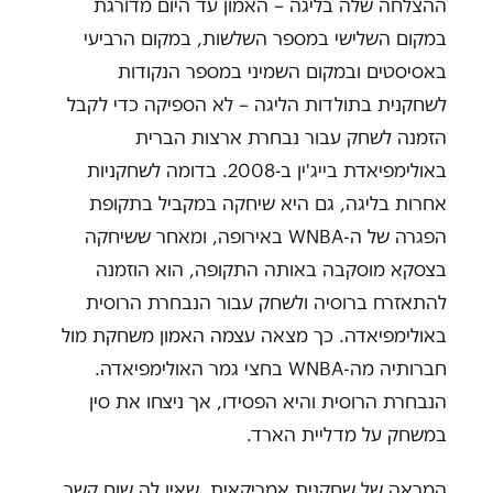
ההצלחה שלה בליגה – האמון עד היום מדורגת
במקום השלישי במספר השלשות, במקום הרביעי
באסיסטים ובמקום השמיני במספר הנקודות
לשחקנית בתולדות הליגה – לא הספיקה כדי לקבל
הזמנה לשחק עבור נבחרת ארצות הברית
באולימפיאדת בייג'ין ב-2008. בדומה לשחקניות
אחרות בליגה, גם היא שיחקה במקביל בתקופת
הפגרה של ה-WNBA באירופה, ומאחר ששיחקה
בצסקא מוסקבה באותה התקופה, הוא הוזמנה
להתאזרח ברוסיה ולשחק עבור הנבחרת הרוסית
באולימפיאדה. כך מצאה עצמה האמון משחקת מול
חברותיה מה-WNBA בחצי גמר האולימפיאדה.
הנבחרת הרוסית והיא הפסידו, אך ניצחו את סין
במשחק על מדליית הארד.
המראה של שחקנית אמריקאית, שאין לה שום קשר