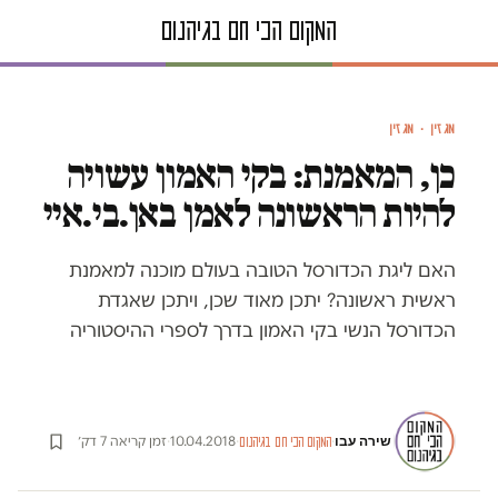
ידעת שהיה פעם מאמן ישראלי בליגה הזאת? נשבעת לך. בקי האמון
מגזין · מגזין
כן, המאמנת: בקי האמון עשויה
להיות הראשונה לאמן באן.בי.איי
האם ליגת הכדורסל הטובה בעולם מוכנה למאמנת
ראשית ראשונה? יתכן מאוד שכן, ויתכן שאגדת
הכדורסל הנשי בקי האמון בדרך לספרי ההיסטוריה
שירה עבו
·
·
10.04.2018
·
זמן קריאה 7 דק׳
המקום הכי חם בגיהנום