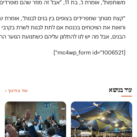
משותפות", אומרת נ', בת 11, "אבל זה מוזר שהם מופרדים מאיתנו. לא יודעת למה זה וגם אף פעם לא שאלתי. ככה זה".
ורואות את הוויכוחים בכנסת אם לתת לבנות לשרת בקרבי או
הבנים, אבל מה יש לנו להתלונן עליהם כשתנועת הנוער החיל
[mc4wp_form id="1006521"]
עוד בנושא
עוד בחינוך ›