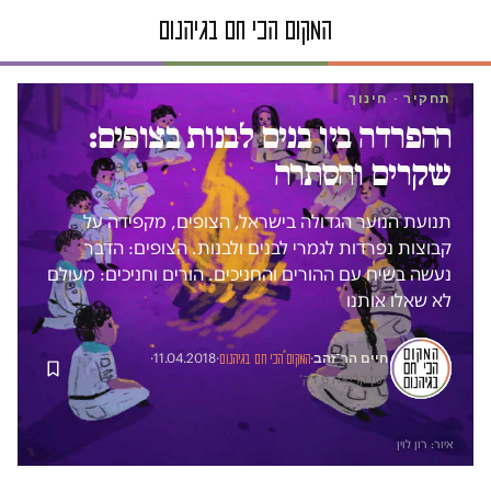
תחקיר · חינוך
ההפרדה בין בנים לבנות בצופים:
שקרים והסתרה
תנועת הנוער הגדולה בישראל, הצופים, מקפידה על
קבוצות נפרדות לגמרי לבנים ולבנות. הצופים: הדבר
נעשה בשיח עם ההורים והחניכים. הורים וחניכים: מעולם
לא שאלו אותנו
חיים הר־זהב
·
11.04.2018
·
·
המקום הכי חם בגיהנום
זמן קריאה 6 דק׳
איור: רון לוין