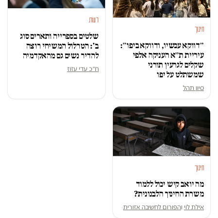
דעות
חינוך
שלטים בספרייה ותארים סוג
״דווקא עכשיו, ודווקא ביפו״:
ב': הטרלול המשיחי רוצה
עיריית ת״א העניקה אלפי
להדיר נשים גם מהאקדמיה
שקלים לגרעין תורני
ח״כ עדי עזוז
שמשתלט על יפו
סיון תהל
חינוך
מה יואב קיש יכול ללמוד
משרת החינוך הלבנונית?
אילת לוי
ו
הפורום לחשיבה אזורית