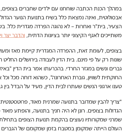
במהלך הכנת הכתבה שוחחנו עם ילדים שחברים בצופים, עם
אבסולוטית, ואינה נמצאת כלל בשיח בתנועת הנוער הגדולה
הצעיר, בית"ר ואחרות – לא נהוגה הפרדה מגדרית כלל. ב
משתייכים לאגף הקיצוני יותר בציונות הדתית,
והדבר יצר וי
בצופים, לעומת זאת, ההפרדה המגדרית קיימת מאז ומעולם,
שונות רק על פי מינם. בית הדין לעבודה בירושלים החליט 
גברים ונשים במגזר החרדי. בהכרעתו אמר בית הדין "באי
החוקתית לשוויון, גוברת האחרונה", כשהוא דוחה מכל וכל
טענו ארגוני הנשים שעתרו לבית הדין, מעיד על הבדל בין גב
"צריך להבין שמדובר בתנועה שמרנית מאוד, פרוטסטנטית מ
הגדולות בצופים. רונן לא היה חניך בתנועה, והופתע מאו
העולם הייתה שמקומן במטבח בזמן שמקומם של הגברים הו