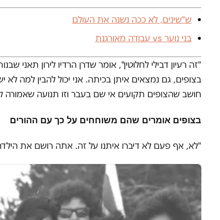
ש"שינים, לא ככה נשנה את העולם
בני נוער vs עבודה מאורגנת
"זה רעיון דבילי לחלוטין", אומר שדרן הרדיו לירון תאני שב
בצופים, גם נמצאים איתן בכיתה. אני יכול להבין למה לא
חושב שהצופים תקועים אי שם בעבר וזו תנועה שאמורה לע
בצופים אומרים שהם משוחחים על כך עם ההורים
"לא, אף פעם לא דיברו איתנו על זה. אתה רושם את הילדה ש