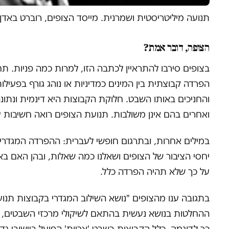
תנועה מיליטריסטית ושמרנית. מייסד הצופים, רוברט באדן-
הצופה, דובר אמת?
בצופים סירבו להתראיין לכתבה הזו, למרות כמה פניות. 
הפרדה קבוצתית בין המינים כמדיניות או נוהג גורף בפע
והחניכים באותו השבט. חלוקת הקבוצות היא דינמית ונתו
ואחרים בהם אינן משולבות. תנועת הצופים רואה חשיבות עלי
במילים אחרות, ובתרגום חופשי לעברית: ההפרדה המגדרית
יחסי הציבור של הצופים ושאלנו כמה שאלות, ובהן האם 
על כך שלא תהיה הפרדה כלל.
בתגובה ענו מהצופים "נושא השילוב המגדרי בקבוצות תנו
ההחלטות בנושא נעשית בהתאם לשיקולי מרכזי השבטים, אש
כך לדוגמה, כלל הקבוצות בשבט 'אריות' הפועל ביישובי ג