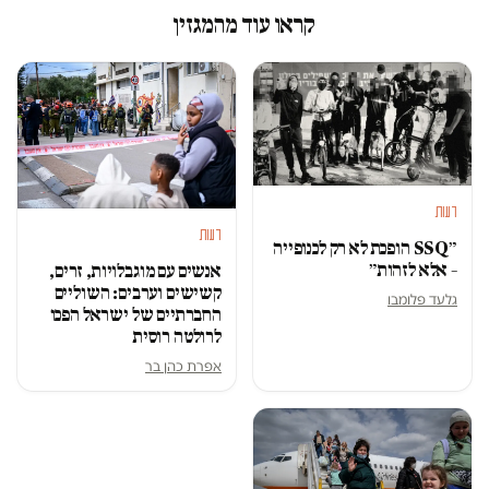
קראו עוד מהמגזין
דעות
דעות
״SSQ הופכת לא רק לכנופייה
– אלא לזהות״
אנשים עם מוגבלויות, זרים,
קשישים וערבים: השוליים
גלעד פלומבו
החברתיים של ישראל הפכו
לרולטה רוסית
אפרת כהן בר