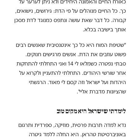
כאורח החיים והאמונה היחידים ולא ניתן לערער על
כך. כל החיים מנוהלים על פי הדת: גירושים, נישואים,
קבורה. כל דבר שאת עושה ונתפס כמנוגד לדת מסכן
אותך בישיבה בכלא.
"שטיפת המוח היא כל כך אינטנסיבית שאנשים רבים
פשוט עוזבים את הדת. אנשים מרגישים חנוקים.
סבתי נפטרה כשמלאו לי 14 ואני התחלתי להתחקות
אחר שורשי היהודים. התחלתי להתעניין ולקרוא על
היהדות ועל ישראל וזה קסם לי מאוד. הרגשתי
שהציונות מדברת אליי".
לימדתי שישראל היא מקום טוב
נדא למדה תרבות פרסית, מוזיקה, ספרדית ותרגום
באוניברסיטת טהראן. היא החלה ללמד גיטרה