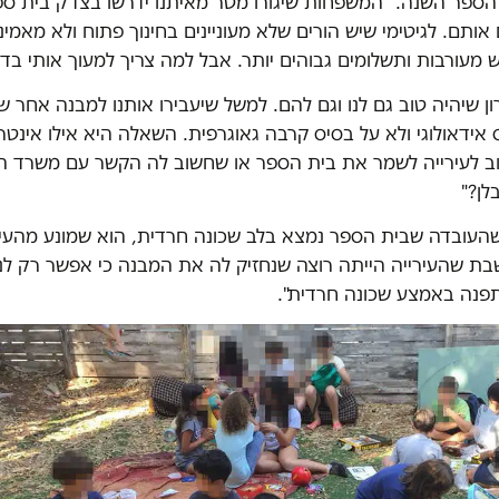
 הספר השנה. "המשפחות שיגורו מטר מאיתנו ידרשו בצדק בית ספ
אותם. לגיטימי שיש הורים שלא מעוניינים בחינוך פתוח ולא מאמינים
 מעורבות ותשלומים גבוהים יותר. אבל למה צריך למעוך אותי בד
ון שיהיה טוב גם לנו וגם להם. למשל שיעבירו אותנו למבנה אחר ש
אידאולוגי ולא על בסיס קרבה גאוגרפית. השאלה היא אילו אינטרס
ב לעירייה לשמר את בית הספר או שחשוב לה הקשר עם משרד הח
לן?"
שהעובדה שבית הספר נמצא בלב שכונה חרדית, הוא שמונע מהעי
חושבת שהעירייה הייתה רוצה שנחזיק לה את המבנה כי אפשר רק ל
נה באמצע שכונה חרדית".