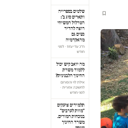
שלטים בספרייה
ותארים סוג ב':
הטרלול המשיחי
רוצה להדיר
נשים גם
מהאקדמיה
ח״כ עדי עזוז · לפני
חודש
מה יואב קיש יכול
ללמוד משרת
החינוך הלבנונית?
אילת לוי והפורום
לחשיבה אזורית ·
לפני חודש
תלמידים צועקים
"מוות לערבים"
בנוכחות המורים.
משרד החינוך
שותק