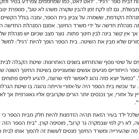
 לבית ספר "רגיל". "לאט לאט, כמו שמחממים צפרדע בסיר ולוקח
בשלת, גם לנו לקח זמן להבין שקורה משהו לא טוב", מספרת ינוביץ
נהלת הקודמת, ששמרה על צביון בית הספר, עזבה בגלל הקשיים 
חתה מנהלת חדשה על ידי משרד החינוך. אמנם המנהלת החדשה ה
אך אין קשר בינה לבין חינוך פתוח. נוצר מצב שכיום יש מנהלת ש
ורים שלא מבין את השיטה. בית הספר הופך להיות 'רגיל': למשל 
ים על שינוי נוסף שהתרחש בשנים האחרונות: שיטת הקבלה לבית 
פר הייחודיים מגיעים אנשים שמעוניינים בשיטת החינוך השונה של
'. "כפועל יוצא מזה נהוג לאפשר למי שרוצה, להגיע לימים פתוחים 
 עד עכשיו בית הספר היה על-אזורי והייתה נהוגה בו שיטת הגרלה
 על אזורי, אך נכנסים יותר הורים שקרובים אליו גאוגרפית אך לא מ
.
שלכל ילד בעיר הזאת תהיה הזדמנות להיות חלק מבית הספר כי ה
, לא רק למי שבמקרה גר קרוב", מוסיפה קורן. "בית הספר הזה א
 מה שהעירייה ומשרד החינוך מנסים לעשות זה להפוך אותו לבית ס