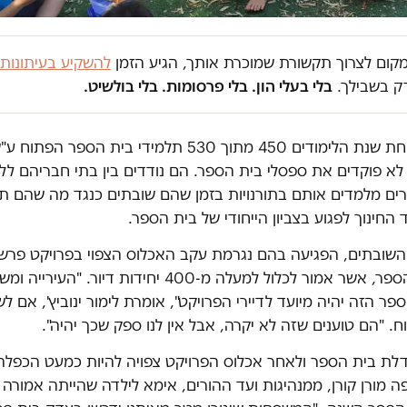
במקום לצרוך תקשורת שמוכרת אותך, הגיע הזמן
להשקיע בעיתונות
ק בשבילך.
בלי בעלי הון. בלי פרסומות. בלי בולשיט.
אז פתיחת שנת הלימודים 450 מתוך 530 תלמידי בית הספר הפ
לא פוקדים את ספסלי בית הספר. הם נודדים בין בתי חבריהם ללי
ים מלמדים אותם בתורנויות בזמן שהם שובתים כנגד מה שהם תו
 החינוך לפגוע בצביון הייחודי של בית הספר.
 השובתים, הפגיעה בהם נגרמת עקב האכלוס הצפוי בפרויקט פרש
שסמוך לבית הספר, אשר אמור לכלול למעלה מ-400 יחידות דיור. 
ר הזה יהיה מיועד לדיירי הפרויקט", אומרת לימור ינוביץ', אם לש
. "הם טוענים שזה לא יקרה, אבל אין לנו ספק שכך יהיה".
דלת בית הספר ולאחר אכלוס הפרויקט צפויה להיות כמעט הכפלה
פה מורן קורן, ממנהיגות ועד ההורים, אימא לילדה שהייתה אמורה