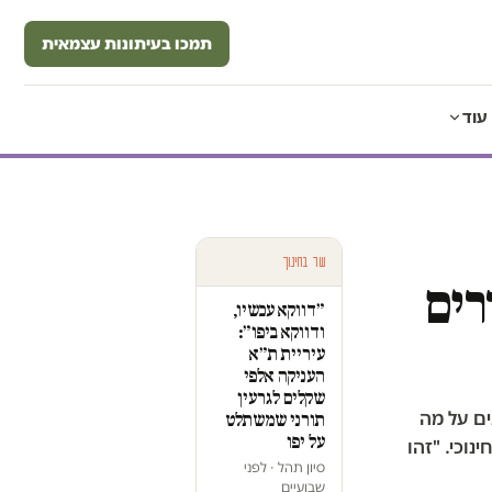
תמכו בעיתונות עצמאית
עוד
עוד בחינוך
רים
״דווקא עכשיו,
ודווקא ביפו״:
עיריית ת״א
העניקה אלפי
שקלים לגרעין
ים על מה
תורני שמשתלט
על יפו
נוכי. "זהו
סיון תהל · לפני
שבועיים