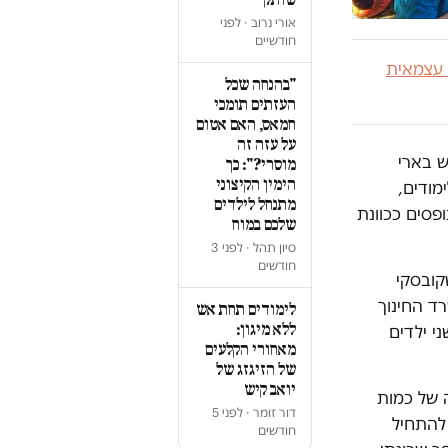
אורי נרוב · לפני
חודשיים
 עצמאית
"בהנחה שכל
העזתים תומכי
חמאס, האם אטום
על עזה זה
תוח ע"ש בארי
מוסרי?": כך
הימין הקיצוני
מודים,
מתנחל לילדים
פסים ככוונת
שלכם במוח
סיון תהל · לפני 3
חודשים
קובסקי
"העירייה ומשרד החינוך
לימודים תחת אש
ללא מיגון:
ני ילדים
מאחורי הקלעים
של הזיגזג של
יואב קיש
 של כמות
דור זומר · לפני 5
 להתחיל
חודשים