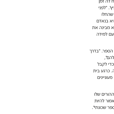
 לה זמן
'. "לפני
שהחלו
יא בנאדם
לא מבינה את
עם למידה
הספר. "בדרך
הם",
כדי לקבל
. כרגע בית
עוניינים
הורים שלו
מור להיות
פר שכונתי".