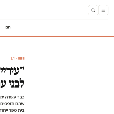
חם
חדשות · חינוך
"עיריי
לבני ע
כבר עשרה ימי
שהם תופסים ככ
בית ספר ייחודי