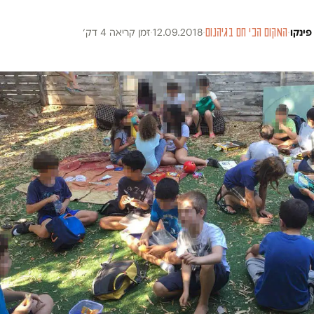
 פינקו
·
המקום הכי חם בגיהנום
·
12.09.2018
·
זמן קריאה 4 דק׳