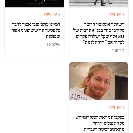
אלימות מינית
אלימות מינית
רשות האוכלוסין דרשה
דמיינו עולם שבו אסור לדבר
מקורבן סחר בבנ״א ערבות של
על פגיעה עד ששופט מאשר
30 אלף שקל ושלחה פקחים
שנפגעת
לבדוק אם "חזרה לזנות"
אילנה פז
דור זומר
אלימות מינית
בעקבות מחאת הסטודנטיות:
טל רוזנבליט יורחק
מהאוניברסיטה העברית