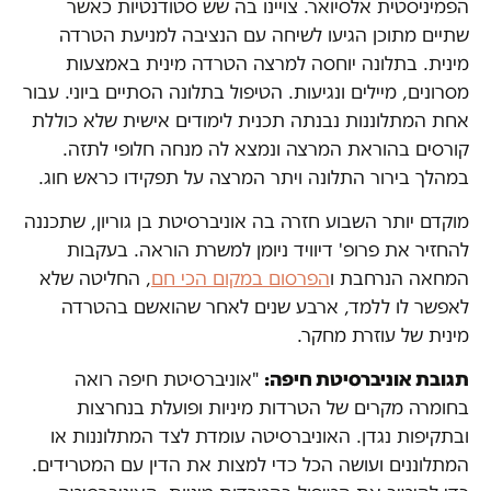
הפמיניסטית אלסיואר. צויינו בה שש סטודנטיות כאשר
שתיים מתוכן הגיעו לשיחה עם הנציבה למניעת הטרדה
מינית. בתלונה יוחסה למרצה הטרדה מינית באמצעות
מסרונים, מיילים ונגיעות. הטיפול בתלונה הסתיים ביוני. עבור
אחת המתלוננות נבנתה תכנית לימודים אישית שלא כוללת
קורסים בהוראת המרצה ונמצא לה מנחה חלופי לתזה.
במהלך בירור התלונה ויתר המרצה על תפקידו כראש חוג.
מוקדם יותר השבוע חזרה בה אוניברסיטת בן גוריון, שתכננה
להחזיר את פרופ' דיוויד ניומן למשרת הוראה. בעקבות
המחאה הנרחבת ו
הפרסום במקום הכי חם
, החליטה שלא
לאפשר לו ללמד, ארבע שנים לאחר שהואשם בהטרדה
מינית של עוזרת מחקר.
תגובת אוניברסיטת חיפה:
"אוניברסיטת חיפה רואה
בחומרה מקרים של הטרדות מיניות ופועלת בנחרצות
ובתקיפות נגדן. האוניברסיטה עומדת לצד המתלוננות או
המתלוננים ועושה הכל כדי למצות את הדין עם המטרידים.