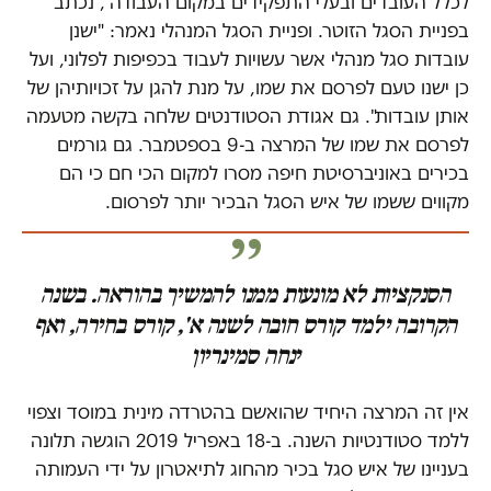
לכלל העובדים ובעלי התפקידים במקום העבודה", נכתב
בפניית הסגל הזוטר. ופניית הסגל המנהלי נאמר: "ישנן
עובדות סגל מנהלי אשר עשויות לעבוד בכפיפות לפלוני, ועל
כן ישנו טעם לפרסם את שמו, על מנת להגן על זכויותיהן של
אותן עובדות". גם אגודת הסטודנטים שלחה בקשה מטעמה
לפרסם את שמו של המרצה ב-9 בספטמבר. גם גורמים
בכירים באוניברסיטת חיפה מסרו למקום הכי חם כי הם
מקווים ששמו של איש הסגל הבכיר יותר לפרסום.
הסנקציות לא מונעות ממנו להמשיך בהוראה. בשנה
הקרובה ילמד קורס חובה לשנה א', קורס בחירה, ואף
ינחה סמינריון
אין זה המרצה היחיד שהואשם בהטרדה מינית במוסד וצפוי
ללמד סטודנטיות השנה. ב-18 באפריל 2019 הוגשה תלונה
בעניינו של איש סגל בכיר מהחוג לתיאטרון על ידי העמותה