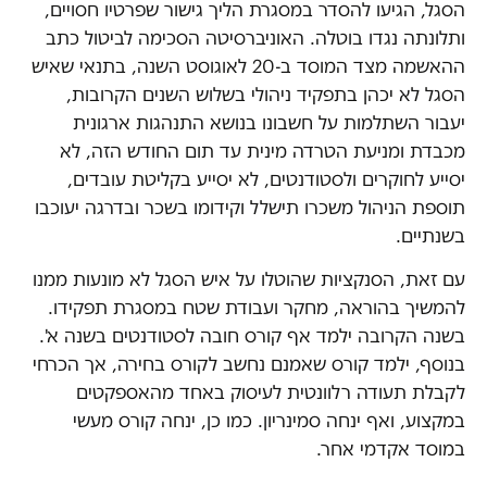
הסגל, הגיעו להסדר במסגרת הליך גישור שפרטיו חסויים,
ותלונתה נגדו בוטלה. האוניברסיטה הסכימה לביטול כתב
ההאשמה מצד המוסד ב-20 לאוגוסט השנה, בתנאי שאיש
הסגל לא יכהן בתפקיד ניהולי בשלוש השנים הקרובות,
יעבור השתלמות על חשבונו בנושא התנהגות ארגונית
מכבדת ומניעת הטרדה מינית עד תום החודש הזה, לא
יסייע לחוקרים ולסטודנטים, לא יסייע בקליטת עובדים,
תוספת הניהול משכרו תישלל וקידומו בשכר ובדרגה יעוכבו
בשנתיים.
עם זאת, הסנקציות שהוטלו על איש הסגל לא מונעות ממנו
להמשיך בהוראה, מחקר ועבודת שטח במסגרת תפקידו.
בשנה הקרובה ילמד אף קורס חובה לסטודנטים בשנה א'.
בנוסף, ילמד קורס שאמנם נחשב לקורס בחירה, אך הכרחי
לקבלת תעודה רלוונטית לעיסוק באחד מהאספקטים
במקצוע, ואף ינחה סמינריון. כמו כן, ינחה קורס מעשי
במוסד אקדמי אחר.