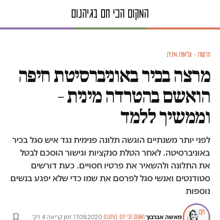
חדשות · אלימות מינית
מרצה בכיר באוניברסיטת חיפה
הואשם בהטרדה מינית –
וממשיך ללמד
לפני יותר משנתיים הוגשה תלונה פנימית נגד איש סגל בכיר
באוניברסיטה. לאחר הטלת סנקציות וגישור הוסכם לבטל
את התלונה ולהשאיר את פרטיו חסויים. כעת דורשים
סטודנטים ואנשי סגל לפרסם את שמו כדי שלא יפגע בנשים
נוספות
מאשה אברבוך
·
·
17.09.2020
·
זמן קריאה 4 דק׳
המקום הכי חם בגיהנום