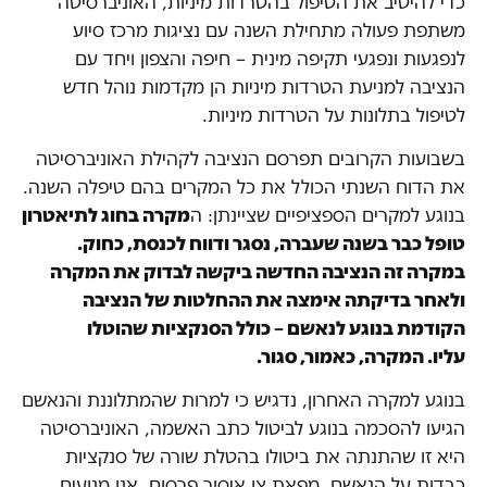
כדי להיטיב את הטיפול בהטרדות מיניות, האוניברסיטה
משתפת פעולה מתחילת השנה עם נציגות מרכז סיוע
לנפגעות ונפגעי תקיפה מינית – חיפה והצפון ויחד עם
הנציבה למניעת הטרדות מיניות הן מקדמות נוהל חדש
לטיפול בתלונות על הטרדות מיניות.
בשבועות הקרובים תפרסם הנציבה לקהילת האוניברסיטה
את הדוח השנתי הכולל את כל המקרים בהם טיפלה השנה.
בנוגע למקרים הספציפיים שציינתן: ה
מקרה בחוג לתיאטרון
טופל כבר בשנה שעברה, נסגר ודווח לכנסת, כחוק.
במקרה זה הנציבה החדשה ביקשה לבדוק את המקרה
ולאחר בדיקתה אימצה את ההחלטות של הנציבה
הקודמת בנוגע לנאשם – כולל הסנקציות שהוטלו
עליו. המקרה, כאמור, סגור.
בנוגע למקרה האחרון, נדגיש כי למרות שהמתלוננת והנאשם
הגיעו להסכמה בנוגע לביטול כתב האשמה, האוניברסיטה
היא זו שהתנתה את ביטולו בהטלת שורה של סנקציות
כבדות על הנאשם. מפאת צו איסור פרסום, אנו מנועים