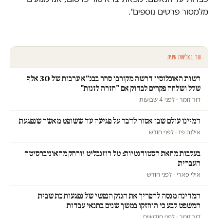
מלמסור פרטים נוספים".
עוד באלימות מינית
רשות האוכלוסין דרשה מקורבן סחר בבנ״א ערבות של 30 אלף
שקל ושלחה פקחים לבדוק אם "חזרה לזנות"
דור זומר · לפני 4 שבועות
דמיינו עולם שבו אסור לדבר על פגיעה עד ששופט מאשר שנפגעת
אילנה פז · לפני חודש
בעקבות מחאת הסטודנטיות: טל רוזנבליט יורחק מהאוניברסיטה
העברית
אילי פארי · לפני חודש
המדינה מנסה להפריך את הנזק הנפשי של נפגעות כת שבית
המשפט קבע כי הוחזקו במשך שנים בתנאי עבדות
דור זומר · לפני חודשיים