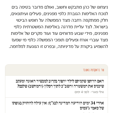
ניצחונו של כהן מתבקש וחשוב, ואולם מדובר בטיפה בים
לנוכח האלימות הגוברת כלפי מפגינים, פעילים ועיתונאים,
חלק ממתקפה רחבה מצד הממשלה על חופש הביטוי
בישראל. לצד עליית מדרגה באלימות המשטרתית כלפי
מפגינים, מידי שבוע מדווחים עוד ועוד מקרים של אלימות
מצד עוברי אורח ופעילים תומכי הממשלה כלפי מי שמעז
להשמיע ביקורת על מדיניותה, ובפרט זו הנוגעת למלחמה.
עוד בדמוקרטיה במשבר
האם הרחפן שקניתם לילד יהפוך בקרוב למכשיר האזנה ומעקב
שיכניס את המשטרה והשב״כ לתוך הסלון (והמחשב) שלכם?
אילי פארי · לפני 4 ימים
אחרי 34 ימים הודיעה המדינה לבג"ץ: אין עילה להחזיק בגופתו
של סאמי ג'עסוס