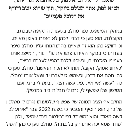
שאמר לו 'אל תבוא לפה, שלא תבוא לפה יותר,
תבוא לפה, אתה תשלם ביוקר', תוך שהוא ישב ודוחף
את הקובל פעמיים"
במהלך המשפט, כפר מחלב בטענות התקיפה שבכתב
הקובלנה. הוא טען כי דבריו לכהן לא נאמרו באופן מאיים,
וכי דווקא כהן הוא זה שאיים בהתנהגותו עליו. מחלב סיפר
בעדותו כי בבוקר האירוע פגש את עו"ד נווה, המייצג אותו
בענייניו האזרחיים, וכשפנו ללכת "הגיע לעברם בריצה,
'כאחוז אמוק', הקובל, אותו לא הכיר הנאשם". מחלב טען כי
כהן חסם את דרכו, וכשהושיט לעברו יד ושאל אותו "מה?",
כהן "עשה 'איי איי', נפל, עשה הצגה, בעט לי ברגל ועם
הטלפון שלו שפשף לי, גרם לי חבלות ביד במרפק".
מחלב אף הציג תמונה של שפשוף שלטענתו נגרם לו מטלפון
של כהן. הוא הוסיף והסביר כי בשנת 2022 עבר "אירוע לב
קשה מאוד" והוא "מושתל דפיברילטור בצד שמאל", ולכן
"פחד שמא יכה אותו הקובל בחזה". מחלב טען כי כהן "הפיל