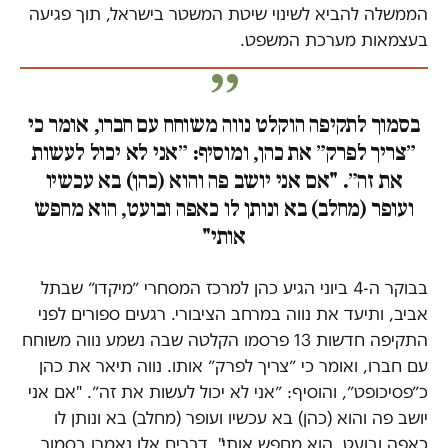
הממשלה להביא לשינוי שיטת המשטר בישראל, תוך פגיעה
בעצמאות מערכת המשפט.
בסמוך לתקיפה הוקלט נווה משוחח עם חברו, אומר כי
״צריך לפרק״ את כהן, ומוסיף: ״אני לא יכול לעשות
את זה״. "אם אני יושב פה והוא (כהן) בא עכשיו
ועופר (מחלב) בא ונותן לו כאפה ובועט, הוא מחפש
אותי"
בבוקר ה-4 ביוני הגיע כהן למרכז המסחרי ״מיקדו״ שבתל
אביב, ותיעד את נווה במרחב הציבורי. רגעים ספורים לפני
התקיפה חדשות 13 פרסמו הקלטה שבה נשמע נווה משוחח
עם חברו, ואומר כי ״צריך לפרק״ אותו. נווה תיאר את כהן
כ״פסיכופט״, והוסיף: ״אני לא יכול לעשות את זה״. "אם אני
יושב פה והוא (כהן) בא עכשיו ועופר (מחלב) בא ונותן לו
כאפה ובועט, הוא מחפש אותי". דברים אלו נאמרו בסמוך