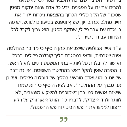
בהרשעה חשובה שצריכה להעביר מסר לכל מי שמעז
להרים את ידו על מפגינים. ידע כל אדם שאם יתקוף מפגין
שסכנה של הליך פלילי הכרוך בהוצאות ניכרות ילווה את
חייו. מחלב נכח בדיון, שפוף וניפגש בטיעונים לעונש. יש פה
בן אדם עם עבר פלילי, שתקף מפגין, הוא צריך לקבל לכל
הפחות עבודות שירות״.
עו״ד אייל אבולפיה שייצג את כהן הוסיף כי מדובר בהחלטה
אינה שגרתית, וודאי במסגרת הליך קובלנה פלילית. ״בכל
הקשור לקובלנות פליליות – בתי המשפט נוטים להקל ראש.
זו הסיבה שאין להקל ראש בהחלטת השופטת. אין זה דבר
של יום ביומו שאדם מורשע בהליך של קובלנה פלילית, ועל כן
אני מברך על ההחלטה״. אבולפיה הוסיף כי הוא שמח
שישנם אנשים כמו כהן ״שמוכנים להשקיע משאבים, לא
לוותר ולרדוף צדק״. לדבריו כהן הותקף אך ורק על רקע
״רצונו לממש את חופש הביטוי וחופש ההפגנה״.