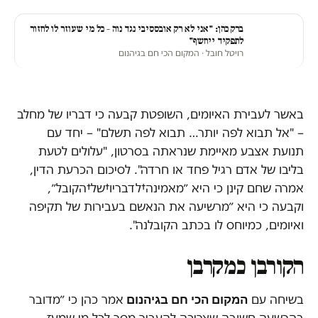
ברק כהן: "אני לא רק אובססיבי נגד נוה – כל מי שעוזר לו לחזור
לתפקיד ייחשף"
רויטל חובל
· המקום הכי חם בגיהנום
באשר לעבירת האיומים, השופטת קבעה כי דבריו של מחלב
– "אל תבוא לפה יותר… תבוא לפה תשלם" – יחד עם
תנועת אצבע מאיימת שנראתה בסרטון, "עלולים לטעת
בליבו של אדם רגיל פחד או חרדה". לסיכום הכרעת הדין,
אמרה שחם קינן כי היא ״מאמינה†לדבריו†של†הקובל״,
וקבעה כי היא ״מרשיעה את הנאשם בעבירות של תקיפה
ואיומים, כמיוחס לו בכתב הקובלנה".
הקורבן כמקרבן
המקום הכי חם בגיהנום
בשיחה עם
אמר כהן כי ״מדובר