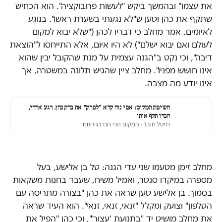
את עצמו" ובהמשך ביקש "לעשות פרובוקציה". הוא הכחיש
שתקף את כהן וטען ש"לא נגעתי בשערת ראשו". בנוגע
לאיומים, אמר מחלב כי דבריו לכהן ("שלא יבוא למקום
לעולם ואם יבוא ישלם") לא היו איום, אלא התייחסו ל"הוצאת
דיבה", וכי נקט ב"הגנה עצמית על מנת שהקובל יבין שהוא
אינו חושש מפניו". מחלב ציין שהגיש תלונה במשטרה, אך
אינו יודע מה מצבה.
חשיפת המקום: אפי נוה קרא "לפרק" את ברק כהן. רגע אחרי,
חברו תקף אותו
רויטל חובל
· המקום הכי חם בגיהנום
מחלב זימן מטעמו שני עדי הגנה: טל בן אלישע, בעל
מספרה במיקדו סנטר, ואמיל משיח, שעבד בחנות משקאות
בסמוך. בן אלישע טען שראה את כהן "בצורה מתריסה עם
הטלפון" וצועק ומקלל "זנאי, זנאי, זנאי". הוא העיד שראה
את מחלב מושיט יד "בתנועת 'עצור'", וכי כהן "הפיל את