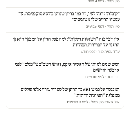
סיון תהל · לפני 4 ימים
"קיבלתי זרנוק לעין, זה כמו בריון שנותן בוקס עמוק פנימה. עד
עכשיו החיים שלי משובשים"
סיון תהל · לפני שבועיים
אין דבר כזה ״חשאיות חלקית״: למה פסק הדין על המבקר הוא קו
ההגנה על הבחירות הכלליות
עו״ד עמית מור · לפני חודש
חמש שנים למותו של האסיר איקס, ואיש השב״כ ש״נעלם״ לפני
ארבעה חודשים
דור זומר · לפני חודשיים
המכבסה על כביש 60: כך החתן של סטרוק גורף אלפי שקלים
ממפלגת ״הציונות הדתית״
אילי פארי וסיון תהל · לפני 3 חודשים