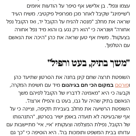
עצמו ונפל". בן אלישע אף סיפר על הודעות איומים
ו"שיימינג" שקיבל לאחר מכן מפרופיל פיקטיבי. משיח העיד
שראה את מחלב "מנסה להניח על הקובל יד, ואז הקובל נפל
אחורה" ושנראה כי "הוא רק נגע בו והוא מיד נפל אחורה
בצעקות". משיח אף טען שראה את כהן "היכה את הנאשם
עם הטלפון".
"משך בתיק, בעט והפיל"
השופטת תרצה שחם קינן בחנה את הסרטון שתיעד כהן
במקום הכי חם בגיהנום
ו
פורסם
מיד עם חשיפת המקרה,
וקבעה כי היא "מאמינה לדבריו של הקובל לפיהם משך
הנאשם בתיק שהיה על גבו, בעט בו והפילו ארצה".
השופטת הרשיעה את מחלב בעבירת תקיפה, וציינה כי על
אף שהבעיטה לא תועדה באופן ישיר בסרטון, "התנהגותו
של הקובל, נפילת המצלמה וצעקותיו 'איי, איי' מתיישבות עם
עדותו בבית המשפט ותומכות בה". היא הוסיפה כי "כך גם