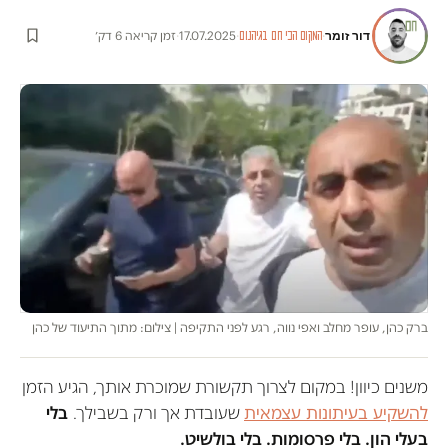
דור זומר
·
·
17.07.2025
·
זמן קריאה 6 דק׳
המקום הכי חם בגיהנום
ברק כהן, עופר מחלב ואפי נווה, רגע לפני התקיפה | צילום: מתוך התיעוד של כהן
משנים כיוון! במקום לצרוך תקשורת שמוכרת אותך, הגיע הזמן
להשקיע בעיתונות עצמאית
שעובדת אך ורק בשבילך.
בלי
בעלי הון. בלי פרסומות. בלי בולשיט.