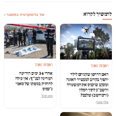
להמשיך לקרוא
עוד בדמוקרטיה במשבר ›
דמוקרטיה במשבר
דמוקרטיה במשבר
אחרי 34 ימים הודיעה
האם הרחפן שקניתם לילד
המדינה לבג"ץ: אין עילה
יהפוך בקרוב למכשיר האזנה
להחזיק בגופתו של סאמי
ומעקב שיכניס את המשטרה
ג'עסוס
והשב״כ לתוך הסלון
(והמחשב) שלכם?
סיון תהל
אילי פארי