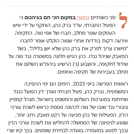
ל
במקום הכי חם בגיהנום
פני כשנתיים
נחשף
כי
הפעיל החברתי, עו״ד ברק כהן, הותקף על ידי איש
העסקים עופר מחלב, חברו של אפי נווה. התקיפה
אירעה דקות בודדות אחרי שנווה הוקלט אומר לחברו
"מישהו צריך לפרק את ברק כהן שלא ישן בלילה", בשל
המאבק שניהל נגדו. כהן הגיש תלונה במשטרה נגד נווה על
שידול לתקיפה, והשבוע (ג׳) הרשיע ביהמ״ש השלום את
מחלב בעבירות של תקיפה ואיומים.
ראשית הפרשה ביוני 2023. הימים הם ימי ההפיכה
המשפטית, וברק כהן, פעיל חברתי ועורך דין הפועל כנגד
שחיתות במערכות השלטון והמשפט בישראל, מנהל קמפיין
ציבורי נגד שובו של נווה לכהונה נוספת כראש לשכת עורכי
הדין. הפעילות של כהן מגיעה על רקע מאבק רחב יותר,
שנוגע לניסיונה של הממשלה להחליש את לשכת עורכי הדין
ובכך לפגוע במעמדה בוועדה לבחירת שופטים. בכך קיוו שרי