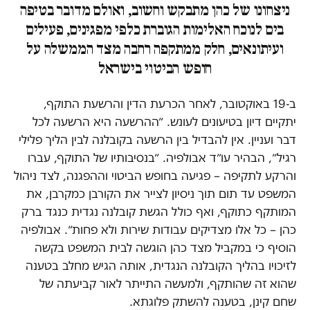
ניצחונו של כהן מתבקש וחשוב, ואולם מדובר בטיפה
בים לנוכח האלימות הגוברת כלפי מפגינים, פעילים
ועיתונאים, חלק ממתקפה רחבה מצד הממשלה על
חופש הביטוי בישראל
ב-19 באוקטובר, לאחר הכרעת הדין והרשעת התוקף,
יתקיים דיון בטיעונים לעונש. ״ההרשעה היא הרשעה לכל
דבר ועניין. אין להבדיל בין הרשעה בקובלנה לבין הליך פלילי
רגיל״, הבהיר עו״ד אבולפיה. ״בנסיבותיו של התוקף, עברו
והרקע לתקיפה – פגיעה בחופש הביטוי וההפגנה, לצד ניהול
המשפט עד תום תוך ניסיון לצייר את הקורבן כמקרבן, את
המותקף כתוקף, ואף כולל הגשת קובלנה נגדית כנגד ברק
כהן – כל אלו מצדיקים עבודות שירות ולא פחות״. אבולפיה
הוסיף כי במקביל מצד כהן הוגשה לבית המשפט בקשה
לזיכויו בהליך הקובלנה הנגדית, אותה הגיש מחלב בטענה
שהוא זה שהותקף, ולמעשה התייתר לאור קביעתה של
שחם קינן, בטענה להשתק פלוגתא.