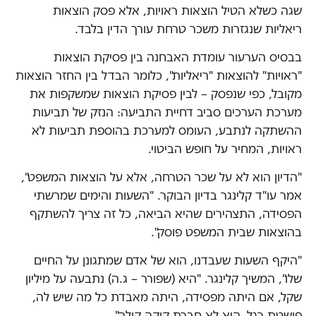
שגה כשלא הטיל הוצאות ראויות, אלא פסק הוצאות
ריאליות שנגזרות משכר טרחת עורך הדין בלבד.
בבסיס הערעור עומדת האבחנה בין פסיקת הוצאות
"ראויות" להוצאות "ריאליות", כלומר הבדל בין החזר הוצאות
מקובל, כפי שנפסק – לבין פסיקת הוצאות שמשקפות את
מערכת הערכים סביב דחיית התביעה: הנזק של תביעות
ההשתקה לנתבע, העומס למערכת בהוספת תביעות לא
ראויות, המחיר על חופש הביטוי.
"הדיון הוא לא על שכר הטרחה, אלא על הוצאות המשפט",
אמר עו"ד קלינגר בדיון הבוקר. "השעות והימים שמרשתי
הפסידה, התצהירים שהיא הביאה, כל זה צריך להשתקף
בהוצאות שבית המשפט פוסק".
"היקף השעות שעבדנו, הוא של אדם שמתגונן על החיים
שלו", המשיך קלינגר. "היא (שפורר – ג.ה) נתבעה על מיליון
שקל, אם היתה מפסידה, היתה מאבדת כל מה שיש לה,
פושטת רגל. היא לא חברת קוקה קולה".