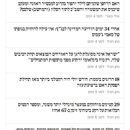
האם הרחפן שקניתם לילד יהפוך בקרוב למכשיר האזנה ומעקב
שיכניס את המשטרה והשב״כ לתוך הסלון (והמחשב) שלכם?
אילי פארי · לפני 4 ימים
אחרי 34 ימים הודיעה המדינה לבג"ץ: אין עילה להחזיק בגופתו
של סאמי ג'עסוס
סיון תהל · לפני 4 ימים
"ישראל אינה מסוגלת להגן על האזרחים הנמצאים תחת הכיבוש
שלה. רק כוח בינלאומי ירתיע מפני מתקפות המתנחלים״
סיון תהל · לפני 4 ימים
18 הרוגים ביממה: חודש יולי היה הקטלני ביותר מאז תחילת
הפסקת האש ברצועת עזה
סיון תהל · לפני 5 ימים
29 קטינים מוחזקים במעצר מינהלי יותר משנה, ומספר הנשים
הכלואות על רקע ביטחוני זינק ב-67 אחוז
סיון תהל · לפני 6 ימים
ירי בילד בן עשר, פשיטות על כפרים, שריפת רכבים, וניתוק מים: