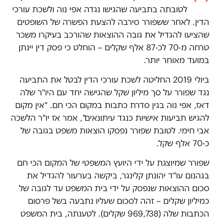
לטובתה בתביעה שהגישו נגדה אפי נוה ולשכת עורכי
הדין. לאחר ששפורר סירבה להצעת הפשרה של השופטים
שהציעו להגדיל את גובה ההוצאות שהורכב בעיקרו משכר
טרחה מ-70 לכ-87 אלף שקלים – הוחלט כי פסק דין יינתן
במועד מאוחר יותר.
ביולי 2019 החליטה לשכת עורכי הדין לבטל את התביעה
נגד שפורר על סך מיליון שקל שהגישה יחד עם היו"ר שלה
דאז, אפי נוה בגין סדרת כתבות במקום הכי חם. "אין מקום
להגיש תביעות אישיות כנגד עיתונאים", אמר אז יו"ר הלשכה
אבי חימי. לטובת שפורר נפסקו הוצאות משפט בגובה של
כ-70 אלף שקל.
שפורר שמיוצגת על ידי היועץ המשפטי של המקום הכי חם
בגהנום עו"ד יהונתן קלינגר, ביקשה בערעור להגדיל את
סכום ההוצאות שנפסק על ידי בית המשפט עד לגובה של
כמיליון שקלים – זהה לסכום שעליו נתבעה בשל פרסום
הכתבות שלה (969,738 שקלים). לטענתה, בית המשפט