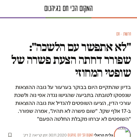
חדשות · חם
"לא אתפשר עם הלשכה":
שפורר דחתה הצעת פשרה של
שופטי המחוזי
בדיון שהתקיים היום בבוקר בערעור על גובה ההוצאות
שנפסקו לטובתה בתביעה שהגישו נגדה אפי נוה ולשכת
עורכי הדין, הציעו השופטים להגדיל את גובה ההוצאות
ב-17 אלף שקל. "שום פשרה לא תהיה", אמרה שפורר.
"השופטים לא יברחו מקבלת החלטה הפעם"
גלית הראלי
·
·
30.11.2020
·
זמן קריאה 2 דק׳
המקום הכי חם בגיהנום