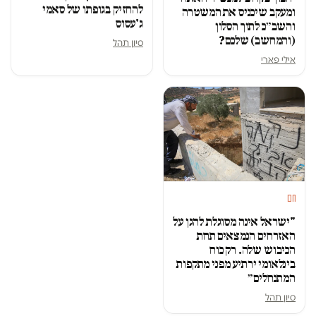
להחזיק בגופתו של סאמי
ומעקב שיכניס את המשטרה
ג'עסוס
והשב״כ לתוך הסלון
(והמחשב) שלכם?
סיון תהל
אילי פארי
חם
"ישראל אינה מסוגלת להגן על
האזרחים הנמצאים תחת
הכיבוש שלה. רק כוח
בינלאומי ירתיע מפני מתקפות
המתנחלים״
סיון תהל