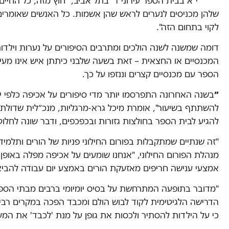
י"א בבית הספר עירוני ד' בתל אביב, "חוץ מזה, כל החיי
שלהן מכניסים לנערים לראש שהן אשמות. כל האנשים שאומרים
לקוי בתחום הזה".
דומה שמשנה לשנה הולכים ומתרבים הסיפורים על נערות וילדו
המכנסיים או החצאית – זאת בשעה שלבני כיתתן איש אינו מעיר.
הספר עם מכנסיים קצרים וננזפו על כך.
״
בשנה האחרונה התפרסמו יותר מדי סיפורים על אכיפה כלפי י
להשתתף בשיעור", אומרת מיכל גרא-מרגליות, מנכ״לית שדולת 
להגיע לבית הספר בחולצות גזורות ובכפכפים, ודבר שונה לחלוט
"זה שנתיים שמתקבלות בפורום החילוני פניות של הורים ותלמי
מנהלת הפורום החילוני, "אנחנו שומעים על אכיפה מפלה באופן 
אמצעי ענישה חריפים מאזעקת הורים באמצע יום עבודה להביא
"מדובר בתופעה המתרחשת על בסיס יומיומי ברבים מבתי הספר ה
הדרישה הלגיטימית לקוד לבוש הולם ומכבד הפכה במקרים רבי
כי על הילדות להסתיר ולכסות את גופן על מנת 'לכבד' את המע