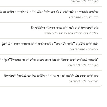
סיון תהל · לפני שבועיים
שלטים בספרייה ותארים סוג ב': הטרלול המשיחי רוצה להדיר נשים גם 
ח״כ עדי עזוז · לפני חודש
מה יואב קיש יכול ללמוד משרת החינוך הלבנונית?
אילת לוי והפורום לחשיבה אזורית · לפני חודש
תלמידים צועקים "מוות לערבים" בנוכחות המורים. משרד החינוך שותק
אורי נרוב · לפני חודשיים
"בהנחה שכל העזתים תומכי חמאס, האם אטום על עזה זה מוסרי?": כך הימ
סיון תהל · לפני 3 חודשים
לימודים תחת אש ללא מיגון: מאחורי הקלעים של הזיגזג של יואב קיש
דור זומר · לפני 5 חודשים