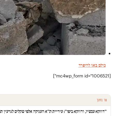
כולם באו להיפרד
[mc4wp_form id="1006521"]
עוד בחינוך
״דווקא עכשיו, ודווקא ביפו״: עיריית ת״א העניקה אלפי שקלים לגרעין ת