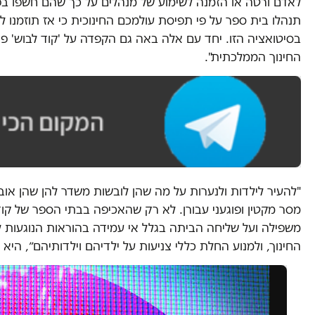
לאדם ורטה או הזמנה לשימוע של מנהלים על כך שהם חשפו בפנ
תנהלו בית ספר על פי תפיסת עולמכם החינוכית כי אז תוזמנו ל
בסיטואציה הזו. יחד עם אלה באה גם הקפדה על 'קוד לבוש' פו
החינוך הממלכתית".
"להעיר לילדות ולנערות על מה שהן לובשות משדר להן שהן אובי
מסר מקטין ופוגעני עבורן. לא רק שהאכיפה בבתי הספר של קוד
משפילה ועל שליחה הביתה בגלל אי עמידה בהוראות הנוגעות 
החינוך, ולמנוע החלת כללי צניעות על ילדיהם וילדותיהם״, היא 