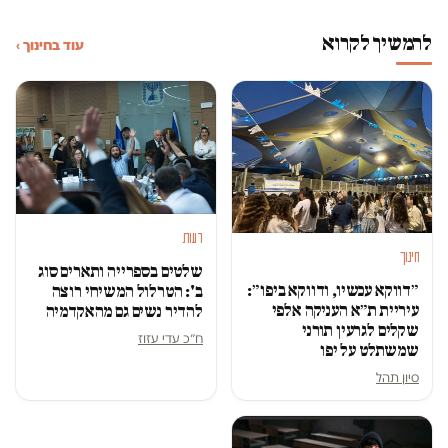
להמשיך לקרוא
עוד בחינוך ›
דעות
חינוך
שלטים בספרייה ותארים סוג
״דווקא עכשיו, ודווקא ביפו״:
ב': הטרלול המשיחי רוצה
עיריית ת״א העניקה אלפי
להדיר נשים גם מהאקדמיה
שקלים לגרעין תורני
ח״כ עדי עזוז
שמשתלט על יפו
סיון תהל