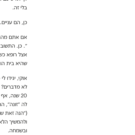
בלי זה.
כן, הם עניים.
אם אתם מהנהנ
״. כן. התשוב
אצל רופא כשצ
שהיא בית הור
אוקי, יגידו 
לא מדברים? 
20 שנה, א
לה ״זונה״, ה
(״הנה זאת שה
ולהמשיך הלאה
ובשמחה.