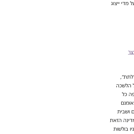
מדי ייצוג
צר
לתת״,
ל הלשכה
ה כל
אומנם
 ושבית
מדינה הזאת
ו בולשות