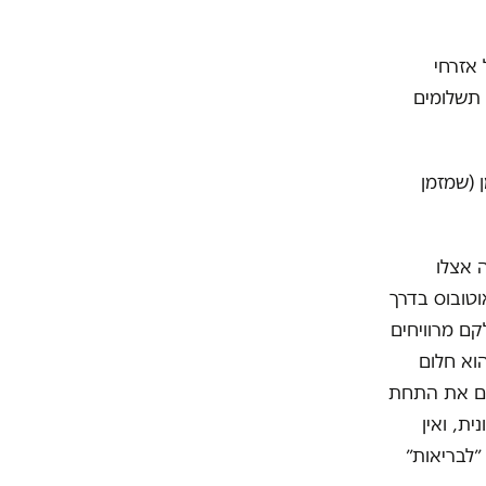
אזרחי
 תשלומים
 (שמזמן
 אצלו
טובוס בדרך
קם מרוויחים
וא חלום
ים את התחת
ת, ואין
״לבריאות״