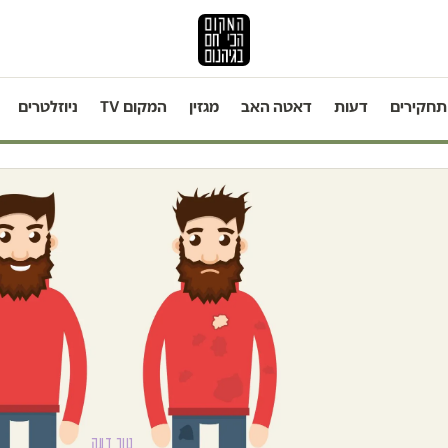
תחקירים
דעות
דאטה האב
מגזין
המקום TV
ניוזלטרים
טור דעה