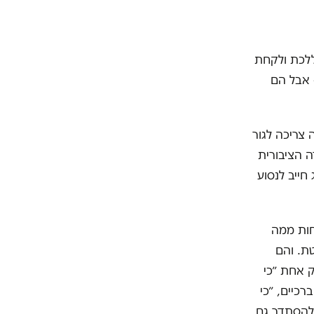
ללכת ולקחת
 אבל הם
 צריכה לגור
ה הציבורית
חייב לנסוע
 הרבה פחות ממה
ת. והם
ק אחת ״כי
רכיים, ״כי
 להסתדר גם