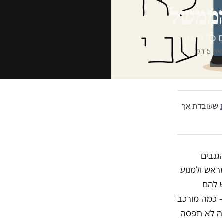
הממשל
 כל הזמן
5 דק׳
שעובדת אך
גנבים
ראש ולמנוע
ש להם
– כמה מורכב
רה לא תפסה