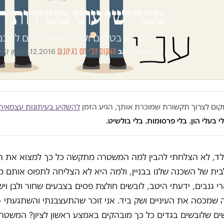
מכחישי עוני בשירות 
הם לא בטלנים ולא מוזנחים, והם לידכם
חיים הר־זהב
·
המקום הכי חם בגיהנום
·
12.12.2016
·
זמן קריאה 
במקום לצרוך תקשורת שמוכרת אותך, הגיע הזמן
להשקיע בעיתונות עצמאית
י בעלי הון. בלי פרסומות. בלי בולשיט.
ילד, לא הצלחתי להבין למה המשטרה מתקשה כל כך למצוא את ה
ית של השכנה שלנו בבניין, ולמה היא לא הצליחה לתפוס אותם מ
 גנבים, ידעתי היטב, לובשים חולצת פסים בצבעים שחור ולבן וי
שמכסה את העיניים ושק ביד. אני זוכר שהתעצבנתי והשתגעתי 
ים שלובשים בגדים כל כך מובהקים באמצע ראשון לציון? המשט