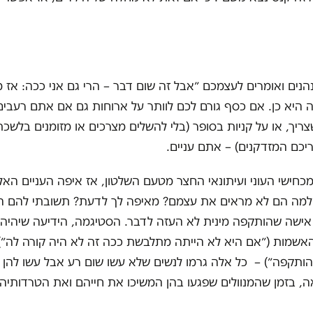
ים ואומרים לעצמכם ״אבל זה שום דבר – הרי גם אני ככה: אז מה
ה היא כן. אם כסף גורם לכם לוותר על ארוחות גם אם אתם רעבים,
ריך, או על קניות בסופר (בלי להשלים מצרכים או מזומנים בלשכ
יכם המזדקנים) – אתם עניים.
לי מכחישי העוני ועיתונאי החצר מטעם השלטון, אז איפה העניים ה
למה הם לא מראים את עצמם? מאיפה לך לדעת? תשובתי להם היא 
ף אישה שהותקפה מינית לא העזה לדבר. הסטיגמה, הידיעה שיהיה 
האשמות (״אם היא לא הייתה מתלבשת ככה זה לא היה קורה לה״),
ותקפה״) – כל אלה גרמו לנשים שלא עשו שום רע אבל עשו להן 
, בזמן שהמנוולים שפגעו בהן המשיכו את חייהם ואת הטרדותיה