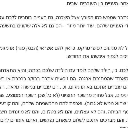
חרי העניים בין העוברים ושבים.
תבר שממש כמו הפורץ אצל השכנה, גם העניים בוחרים ללכת על 
 העניים שלהם. עוד יותר מוזר – הם גם לא אלה שקונים בתשעה
לא מגיעים לסופרמרקט, כי אין להם אשראי (הבנק סגר) או מזומן
יכים לגמור איכשהו את החודש.
לכם. כן, הילד שלהם לומד עם הילדה שלכם בכתה, והיא התארחה
מארח״ שהמחנכת ארגנה. הם נוסעים אתכם בבוקר ברכבת או באו
הם עובדים אתכם באותו מקום. וכן, הם עובדים במשרה מלאה. חל
נימום, אבל פחות מהשכר החציוני (לא כל שכן השכר הממוצע, שה
 שהוא ממש לא גבוה). ואכפת להם מהמשפחה שלהם, והם קורע
ף הביתה, והם לא עצלנים, והם לא בטלנים, והם לא מוזנחים חיצוני
, והם מברכים אתכם לשלום כשאתם נפגשים, ואתם אומרים להם 