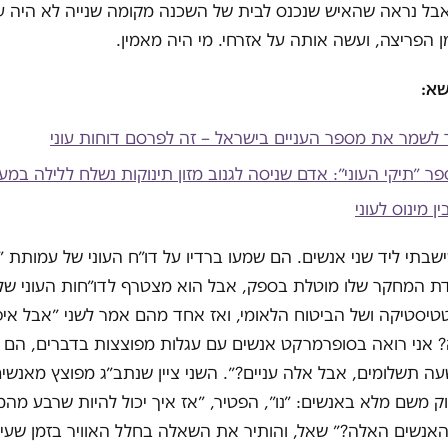
אבל נראה שהאיש שנכנס לבית של השכנה מקומה שנייה לא היה על 
ן הפריצה, ועשה אותה על אזרחי. מי היה מאמין.
שא:
 לשמר את מספר העניים בישראל – זה לפרסם דוחות עוני
ר ״תיקי העוני״: אדם שניסה לגנוב מזון תינוקות נשלח ללילה במע
ן מינוס לעוני
שבתי ליד שני אנשים. הם שמעו ברדיו על דו״ח העוני של עמותת ״
ת המחקר שלו מוטלת בספק, אבל הוא מצטרף לדו״חות העוני ש
יסטיקה ושל הביטוח הלאומי, ואז אחד מהם אמר לשני ״אבל איפ
? אני רואה בסופרמרקט אנשים עם עגלות מפוצצות בדברים, הם 
 תשלומים, אבל אלה עניים?״. השני ציין שנתב״ג מפוצץ מאנשים
 משם מלא באנשים: ״נו״, הפטיר, ״אז איך יכול להיות שרבע מה
האנשים האלה?״ שאל, והותיר את השאלה בחלל האוויר בזמן שעיני