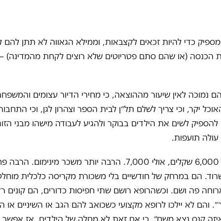
מספיק כדי להיות זכאים לקצבאות, וממילא הגאווה לא תתן להם 
הכנסה (או שהם סתם פטריוטים שלא רוצים לקחת מהמדינה) –
 נמוכה לאין שיעור מההוצאה, כי מחירי הדיור עצומים והמשפחה
אוכל יקר, וכי צריך לשלם תל״ן לבית הספר וצהרון לגן, וכי התחבור
 להספיק לשים את הילדים בבוקר ולהגיע לעבודה מישהו מבני הזוג 
עולה תועפות.
והם מרוויחים 6,000 שקלים, אולי 7,000. הרבה יותר משכר מינימום.
רוד. הם במרחק של חודשיים בלי משכורת מקריסה כלכלית מוחלט
רוחה פה ושם. וכשהרופא רושם שתי חפיסות כדורים, הם קונים ר
״. והם לא יילכו לרופא מקצועי כשכואב להם הגב או השיניים או הב
יזה קנס נצא משם״. כי אם זאת לא מחלה של הילדים, אז אפשר