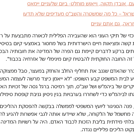
עם, אובדן תקווה, וייאוש מוחלט- ביום שלעניים יימאס
שראל – כל מה שמשטרה והשב"ס מעדיפים שלא תדעו
ראה, גם אתם עניים
כזי של תיקי העוני הוא שהעבירה הפלילית לכאורה מתבצעת על ר
קשה ומציאות חיים הישרדותית בשל מחסור באמצעי קיום בסיסיים
עתים ברקע לדברים קיימת גם הפרה של המדינה את חובותיה הבסי
זה החובה החוקתית להבטיח קיום מינימלי של אזרחיה בכבוד".
ר שהאדם שגנב את תחליף החלב והוחזק במעצר, סבל ממצוקה 
ע לבית המשפט קבע השופט: "לא ייאמן כיצד מרשה לעצמה המש
קרים של ביהמ"ש ושל שב"ס, תוך רמיסה ברגל גסה של זכויות הא
 לביהמ"ש כדי לשחררו בערבויות בגין ניסיון גניבת קופסת סימילא
 פנה הסניגור ליועץ המשפטי לממשלה בבקשה להפסקת ההליכים
ה מחשמל של הלקוחה, שלא שיידעו אותה לגבי אפשרות להגיע לה
לתי מידתית בליבת הזכות לכבוד האדם. היה על רשויות המדינה ל
קוט הליכים פליליים נגדה.