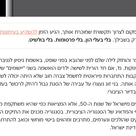
במקום לצרוך תקשורת שמוכרת אותך, הגיע הזמן
להשקיע בעיתונות
ק בשבילך.
בלי בעלי הון. בלי פרסומות. בלי בולשיט.
ר והוחזק לילה שלם לפני שהובא בפני שופט, באשמת ניסיון לגניב
נוקות. מ', אם חד הורית לשישה ילדים הואשמה בשני "יישומים" של 
בות התחברות פיראטית לחשמל צברה חוב שלא היתה יכולה לשל
ותה. בני זוג נעצרו על עבירה של הסגת גבול ו"היזק לרכוש" בע
דיור הציבורי.
אלה לא סיפורים מישראל של שנות ה-50, אלא המציאות כפי שהיא משת
והמדאיג של הסנגוריה הציבורית. בסנגוריה מכנים את התיקים הלל
קים שהולכים ונערמים, מתרבים ומהווים ביטוי מוחשי וכואב להתרח
ינת ישראל.