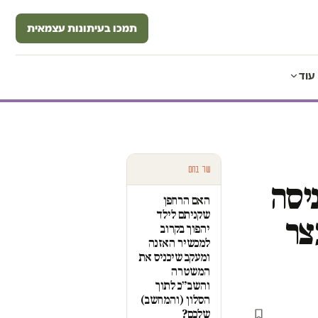
תמכו בעיתונות עצמאית
עוד
עוד בחם
יסה
האם הרחפן
שקניתם לילד
צר
יהפוך בקרוב
למכשיר האזנה
ומעקב שיכניס את
המשטרה
והשב״כ לתוך
הסלון (והמחשב)
שלכם?