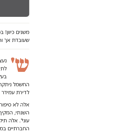
משנים כיוון! 
שעובדת אך ור
ש'
נעצ
לתי
בעק
החשמל ניתקה א
לדירת עמידר ב
השנתי, המקיף 
עוני". אלה תי
החברתיים במד