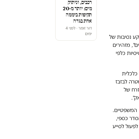
רכבים, וניתוק
מים: יותר מ-20
תקיפות ביממה
אחת בגדה
דור זומר · לפני 4
ימים
קע נסיבות של
", מזהירים
סיות כלפי
כלכלית
טרה לבזבז
זרח של
ק".
 המשפטיים.
סדר כספי,
פעול לסייע