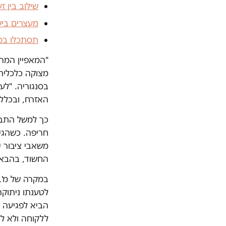
שילוב בין ז
מעצרים בי
תסתכלו במ
"המאפיין המר
מצוקה כלכלית 
בסנגוריה. "ל
האזרח, ובכלל 
כך למשל התבר
חריפה. כשהגי
משאבי ציבור י
החשוד, בהבאתו
במקרה של מ',
לטענתו ניתוק
הביא לפגיעה ב
ללקוחה ולא לנ