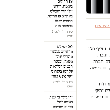
18 הרוגים
ביממה: חודש
יולי היה הקטלני
ביותר מאז תחילת
הפסקת האש
 עצמאית
ברצועת עזה
סיון תהל · לפני 3
ימים
29 קטינים
ת תחליף חלב
מוחזקים במעצר
גניבה.
מינהלי יותר
ם וחברת
משנה, ומספר
הנשים הכלואות
קבות פלישה
על רקע ביטחוני
זינק ב-67 אחוז
סיון תהל · לפני 3
קפת מהדו"ח
ימים
ו "תיקי
בות הפערים
ירי בילד בן עשר,
פשיטות על
כפרים, שריפת