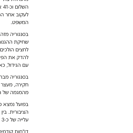
הש
לעקוב אחר המ
המשפט.
בסנגוריה מזהי
שחיקת ההגנות 
לחצים הולכים 
להדק את הפיק
עם הגידול, כאי
בסנגוריה מבהי
חקירה, מעצר י
מהמגמה של הג
עלייה של כ-3 אחוזים בלבד לגבי יתר סוגי ההליכים.
דו"חות קודמי