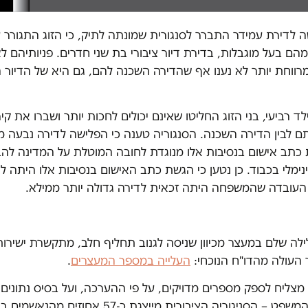
ה לדירת עמידר התברר לסנגורית שמונתה לתיק, כי הזוג התגורר
הם בעל מוגבלות, בדירת דיור ציבורי בת שני חדרים. פניותיהם 
רווחת יותר לא נענו אף שהדירה השכנה להם, גם היא של הדיור הצ
ד רביעי, בני הזוג החליטו שאינם יכולים לחכות יותר ושברו את קי
תם לבין הדירה השכנה. הסנגוריה טענה כי הפלישה לדירה נבעה 
 כתב אישום בנסיבות אלו מנוגדת לחובה המוטלת על המדינה להב
נימלי בכבוד. כן נטען כי הגשת כתב האישום בנסיבות אלו היתה ל
 העובדה שהמשפחה היתה זכאית לדירה גדולה יותר ממילא.
לה שלם במעצר מכיוון שניסה לגנוב תחליף חלב, מתקשרת ישירות
 העולה מהדו"ח הנוכחי:
העלייה במספר המעצרים
.
מצליח לספק מספרים מדויקים, על פי ההערכה, ועל בסיס נתונים
מהנהלת בתי המשפט – הסניגוריה הציבורית מייצגת כ-57 א