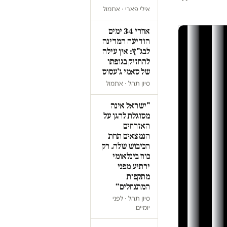
אילי פארי · אתמול
אחרי 34 ימים
הודיעה המדינה
לבג"ץ: אין עילה
להחזיק בגופתו
של סאמי ג'עסוס
סיון תהל · אתמול
"ישראל אינה
מסוגלת להגן על
האזרחים
הנמצאים תחת
הכיבוש שלה. רק
כוח בינלאומי
ירתיע מפני
מתקפות
המתנחלים״
סיון תהל · לפני
יומיים