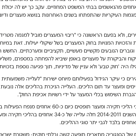
לום וכ-41 אחוזים מהנאשמים בבתי המשפט המחוזיים. עקב כך יש לה יכול
גמות העיקריות שהתפתחו בשנים האחרונות בנושא מעצרים ודיונ
רים, ולא בפעם הראשונה כי "ריבוי המעצרים מוביל למגמה מטריד
והזכויות המנויות בחוק המעצרים בשל שיקולי יעילות. זאת במיו
וגוברים הנובעים מקשיים מעשיים, תקציביים ומערכתיים. החשש 
וח והביקורת על מעצרים באופן שיביא להפחתה במספרם, משלי
לו היה 'חוק טבע' ולא עניין של מדיניות, תוך פגיעה נוספת בזכויות
רים כי עיקר הגידול בפעילותם מיוחס ישירות "לעלייה משמעותית 
מים ומעצר עד תום הליכים. העלייה הניכרת בהליכים אלה נובעת
ברת השימוש בכלי המעצר על ידי רשויות אכיפת החוק".
בפועל נמצא כי הליכי חקירה ומעצר תופסים כיום כ-60 אחוזים מנפ
הציבורית. בין השנים 2014-2011 חלה עלייה של כ-34 אחוזים בה
ם של הסנגוריה מתארים תופעה קשה ובלתי חוקית: משטרת ישראל