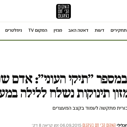
תחקירים
דעות
דאטה האב
מגזין
המקום TV
ניוזלטרים
במספר ״תיקי העוני״: אדם שנ
מזון תינוקות נשלח ללילה במע
בורית מתקשה לעמוד בקצב המעצרים
חכלילי
·
המקום הכי חם בגיהנום
·
06.09.2015
·
זמן קריאה 8 דק׳