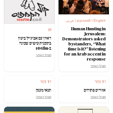
русский / English / عربى
Human Hunting in
חם
Jerusalem:
ראיון עם אביגייל ביטון
Demonstrators asked
בתוכנית עושים שכונה
bystanders, “What
ב-106fm
time is it?” listening
for an Arab accent in
מנהל האתר
response
מנהל האתר
דיור ציבורי
דיור ציבורי
אזורים פתוחים
תנאי מענק
מנהל האתר
מנהל האתר