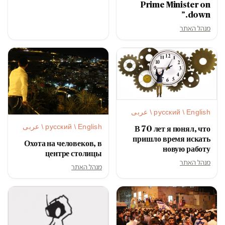
Prime Minister on
down.”
מנהל האתר
русский / English / عربى
русский / English / عربى
В 70 лет я понял, что
пришло время искать
Охота на человеков, в
новую работу
центре столицы
מנהל האתר
מנהל האתר