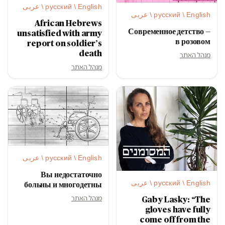
русский / English / عربى
русский / English / عربى
African Hebrews
Современное детство —
unsatisfied with army
в розовом
report on soldier’s
death
מנהל האתר
מנהל האתר
русский / English / عربى
Вы недостаточно
русский / English / عربى
больны и многодетны
מנהל האתר
Gaby Lasky: “The
gloves have fully
come off from the