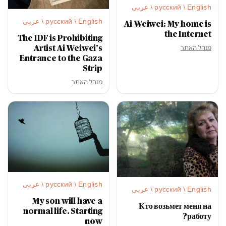
русский / English / عربى
русский / English / عربى
Ai Weiwei: My home is
the Internet
The IDF is Prohibiting
מנהל האתר
Artist Ai Weiwei’s
Entrance to the Gaza
Strip
מנהל האתר
русский / English / عربى
русский / English / عربى
My son will have a
Кто возьмет меня на
normal life. Starting
работу?
now