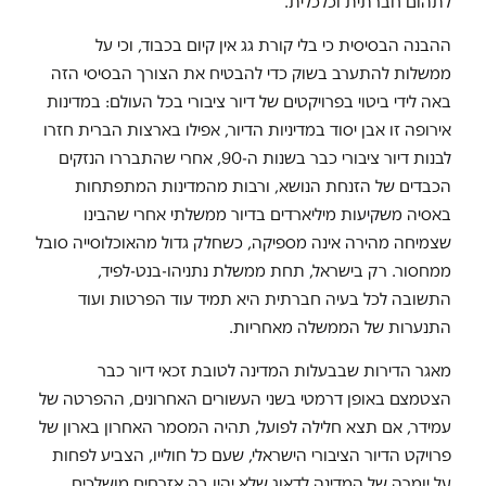
לתהום חברתית וכלכלית.
ההבנה הבסיסית כי בלי קורת גג אין קיום בכבוד, וכי על
ממשלות להתערב בשוק כדי להבטיח את הצורך הבסיסי הזה
באה לידי ביטוי בפרויקטים של דיור ציבורי בכל העולם: במדינות
אירופה זו אבן יסוד במדיניות הדיור, אפילו בארצות הברית חזרו
לבנות דיור ציבורי כבר בשנות ה-90, אחרי שהתבררו הנזקים
הכבדים של הזנחת הנושא, ורבות מהמדינות המתפתחות
באסיה משקיעות מיליארדים בדיור ממשלתי אחרי שהבינו
שצמיחה מהירה אינה מספיקה, כשחלק גדול מהאוכלוסייה סובל
ממחסור. רק בישראל, תחת ממשלת נתניהו-בנט-לפיד,
התשובה לכל בעיה חברתית היא תמיד עוד הפרטות ועוד
התנערות של הממשלה מאחריות.
מאגר הדירות שבבעלות המדינה לטובת זכאי דיור כבר
הצטמצם באופן דרמטי בשני העשורים האחרונים, ההפרטה של
עמידר, אם תצא חלילה לפועל, תהיה המסמר האחרון בארון של
פרויקט הדיור הציבורי הישראלי, שעם כל חולייו, הצביע לפחות
על יומרה של המדינה לדאוג שלא יהיו בה אזרחים מושלכים