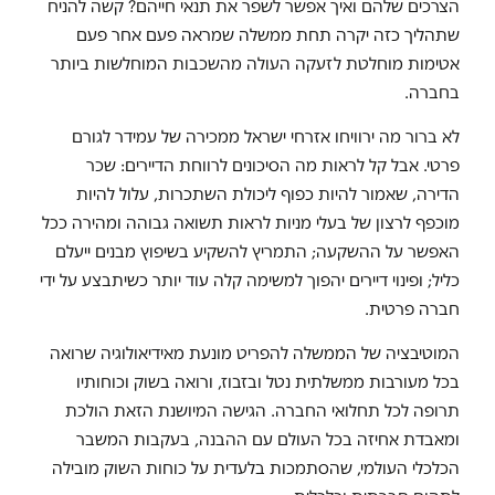
הצרכים שלהם ואיך אפשר לשפר את תנאי חייהם? קשה להניח
שתהליך כזה יקרה תחת ממשלה שמראה פעם אחר פעם
אטימות מוחלטת לזעקה העולה מהשכבות המוחלשות ביותר
בחברה.
לא ברור מה ירוויחו אזרחי ישראל ממכירה של עמידר לגורם
פרטי. אבל קל לראות מה הסיכונים לרווחת הדיירים: שכר
הדירה, שאמור להיות כפוף ליכולת השתכרות, עלול להיות
מוכפף לרצון של בעלי מניות לראות תשואה גבוהה ומהירה ככל
האפשר על ההשקעה; התמריץ להשקיע בשיפוץ מבנים ייעלם
כליל; ופינוי דיירים יהפוך למשימה קלה עוד יותר כשיתבצע על ידי
חברה פרטית.
המוטיבציה של הממשלה להפריט מונעת מאידיאולוגיה שרואה
בכל מעורבות ממשלתית נטל ובזבוז, ורואה בשוק וכוחותיו
תרופה לכל תחלואי החברה. הגישה המיושנת הזאת הולכת
ומאבדת אחיזה בכל העולם עם ההבנה, בעקבות המשבר
הכלכלי העולמי, שהסתמכות בלעדית על כוחות השוק מובילה