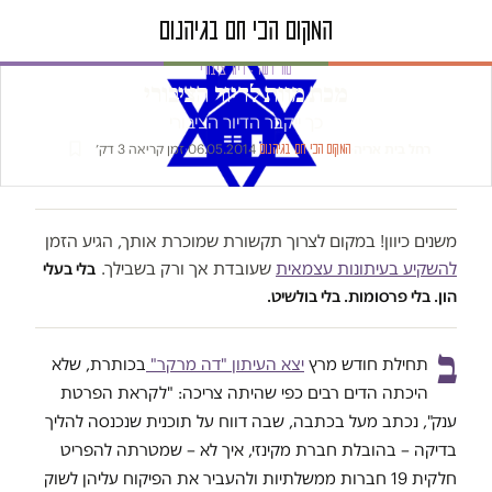
טור דעה · דיור ציבורי
מכת מוות לדיור הציבורי
כך ייקבר הדיור הציבורי
רחל בית אריה
·
·
06.05.2014
·
זמן קריאה 3 דק׳
המקום הכי חם בגיהנום
משנים כיוון! במקום לצרוך תקשורת שמוכרת אותך, הגיע הזמן
להשקיע בעיתונות עצמאית
שעובדת אך ורק בשבילך.
בלי בעלי
הון. בלי פרסומות. בלי בולשיט.
ב
תחילת חודש מרץ
יצא העיתון "דה מרקר"
בכותרת, שלא
היכתה הדים רבים כפי שהיתה צריכה: "לקראת הפרטת
ענק", נכתב מעל בכתבה, שבה דווח על תוכנית שנכנסה להליך
בדיקה – בהובלת חברת מקינזי, איך לא – שמטרתה
להפריט
חלקית 19 חברות ממשלתיות ולהעביר את הפיקוח עליהן לשוק