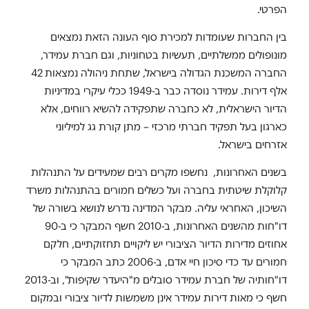
הפרטי.
בין החברות שעומדות למכירת סוף העונה הזאת נמצאים
מונופולים ממשלתיים, תעשיות בטחוניות, וגם חברת עמידר,
החברה המשכנת הגדולה בישראל, שתחת ניהולה נמצאות 42
אלף דירות. עמידר נוסדה כבר ב-1949 ככלי עיקרי במדיניות
הדיור הישראלית, לא כחברה שתפקידה להשיא רווחים, אלא
כארגון בעל תפקיד חברתי מרכזי – מתן קורת גג למיליוני
אזרחים בישראל.
בשנים האחרונות, נחשפו מקרים רבים שמעידים על התנהלות
קלוקלת שיטתית בחברה ועל כשלים חמורים בהתנהלות משרד
השיכון, האחראי עליה. מבקר המדינה נדרש לנושא בשורה של
דו"חות מהשנים האחרונות, ב-2010 חשף המבקר כי ב-90
אחוזים מדירות הדיור הציבורי יש ליקויים תחזוקתיים, חלקם
חמורים עד כדי סיכון חיי אדם, ב-2006 כתב המבקר כי
דו"חותיה של חברת עמידר סובלים מ"היעדר שקיפות", וב-2013
חשף כי מאות דירות עמידר אינן משמשות לדיור ציבורי ובמקום