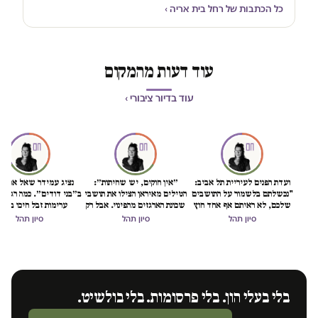
כל הכתבות של רחל בית אריה ›
עוד דעות מהמקום
עוד בדיור ציבורי ›
ועדת הפנים לעיריית תל אביב:
״אין חוקים, יש שחיתות״:
נציג עמידר שאל אם מד
"נכשלתם בלשמור על התושבים
הטילים מאיראן הצילו את תושבי
ב״בני דודים״. כמה רגעי
שלכם, לא ראיתם אף אחד חוץ
שכונת הארגזים מהפינוי. אבל רק
ערימות זבל חיכו בכני
מההכנסות שלכם"
בינתיים
סיון תהל
סיון תהל
סיון תהל
בלי בעלי הון. בלי פרסומות. בלי בולשיט.