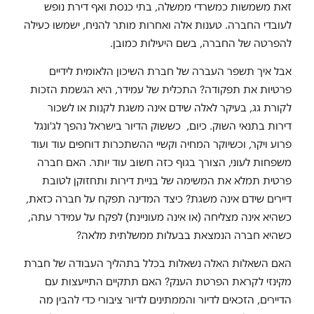
זאת משמשות כמשרדי ממשלה, בתי כנסת ואף דירת נופש
לעובדי החברה. טענות אלה ואחרות מותר להניח, ישמשו כעילה
להפרטה של החברה, בשם היעילות כמובן.
אבל איך תשפר העברה של חברת השיכון הלאומית לידיים
פרטיות את תפקודה? התכלית של עמידר, היא הגשמת הזכות
לקורת גג, בעיקר לאלה שידם אינה משגת לקנות או לשכור
דירות בתנאי השוק. כיום, כששוק הדיור בישראל נהפך לג'ונגל
פרוע ויקר, וכשיוקר המחיה וקשיי ההשתכרות דוחפים עוד ועוד
משפחות לעוני, הצורך בגוף כזה חשוב עוד יותר. האם חברה
פרטית תמלא את המשימה של בניית דירות ותחזוקן לטובת
דיירים שידם אינה משגת? כיצד המדינה תפקח על חברה כזאת,
כשהיא אינה מצליחה (או אינה מעוניינת) לפקח על עמידר עתה,
כשהיא חברה הנמצאת בבעלות ממשלתית מלאה?
האם השאלות האלה נשאלות בכלל בתהליך העבודה של חברת
מקינזי לקראת הפרטת הענק? האם תתקיים התייעצות עם
הדיירים, הזכאים לדיור והממתינים לדיור ציבורי כדי להבין מה