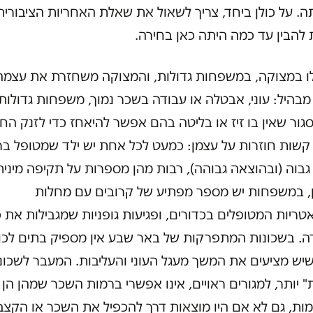
 על כולן ביחד, צריך לשאול את שאלת האחריות הציבורית
 להבין עד כמה היתה כאן בחירה.
לו במצוקה, במשפחות גדולות, והמצוקה משחזרת את עצמה
מבהיל: עוני, אבטלה או עבודה בשכר נמוך, משפחות גדולות,
גור שאין בו זיז או בליטה בהם אפשר להיאחז כדי לזנק החו
קשות חוזרות על עצמן: כמעט לכל אחת יש ילד שמטופל ברי
 גבוה (ובהוצאה גבוהה), רבות מהן מספרות על תקיפה מינית
, במשפחות יש מספר מפתיע של קרובים עם מחלות
טריות המטופלים בכדורים, ופגיעות גופניות שמגבילות את 
ה. בשכונות המתפרקות של באר שבע אין מספיק בתים לכו
יש מציעים את המשך מעגל העוני והעליבות. המעבר לשכונ
" יותר, למגורים ראויים, אינו אפשרי ברמות השכר שמהן הן
ות, גם לא אם היו מוצאות דרך להכפיל את השכר או הקצב