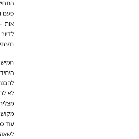
התחיל 
פעם ו
אותי –
לדיור 
חזרתי 
חמישה 
היחידה
להבנה
לא לה.
מצליח
מקוששו
עוד כ
לשאול