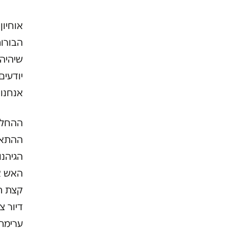
אוחיון
הבורות
שיהיה 
יודעים
אנחנו 
ההחלט
ההתארג
הגיהנו
האש אצ
קצת תס
דיור צ
ערימת 