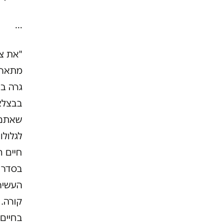
…
"את צר
מתארח
גרה בד
בבצלאל
שאתם 
לגלולו
העשירי
קורה. 
בחיים 