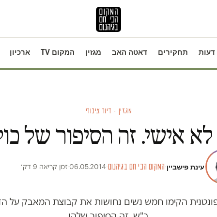
דעות
תחקירים
דאטה האב
מגזין
המקום TV
ארכיון
מגזין · דיור ציבורי
לא אישי. זה הסיפור של כול
עינת פישביין
·
המקום הכי חם בגיהנום
·
06.05.2014
·
זמן קריאה 9 דק׳
נטנית הקימו חמש נשים נחושות את קבוצת המאבק על הדיו
ב"ש. זה הסיפור שלהן