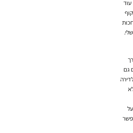
עוד
קוף
חכות
שלי.
ך
 גם
דירה
לא
על
פשר