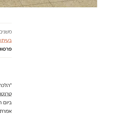
משנים 
בעיתו
פרסומו
"הלכת
טרנטו
ביום ח
אמרתי 