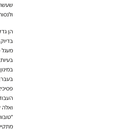
שעשתה.
ולנסות
הן גד
בדיוק 
מעגל ס
בעיות 
במינון
בעברן
פסיכיא
העבוד
ואלה ש
"טובות
מתקיימ