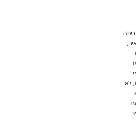
ביתה
יה,
ו
ף
, לא
א
 שבן אדם חי מ-8-7 אלף נטו? היום ה-29. עד
ש