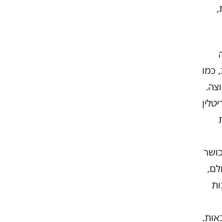
,
 כמו
צה.
טלין
כושר
לם,
ות
אות.