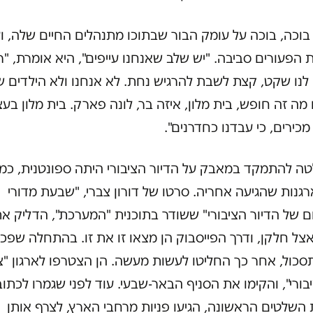
 בוכה, בוכה על עומק הבור שבתוכו מתנהלים החיים שלה, ו
 הפעורים סביבה. "יש שלב שאנחנו עייפים", היא אומרת, "ר
לנו שקט, קצת לשבת להרגיש נחת. לא אנחנו ולא הילדים ש
 מה זה חופש, בית מלון, איזה בר, לונה פארק. בית מלון בע
מכירים, כי עבדנו כחדרנים".
ה להתמקד במאבק על הדיור הציבורי היתה ספונטנית, כמו
נות שהגיעה אחריה. סרטו של דורון צברי, "שבעת מדורי
ם של הדיור הציבורי" ששודר בתוכנית "המערכת", הדליק א
ל חלקן, ודרך הפייסבוק הן מצאו זו את זו. בהתחלה שפכו
כול, אחר כך החליטו לעשות מעשה. הן הצטרפו לארגון "צ
יבורי", והקימו את הסניף הבאר-שבעי. עוד לפני שגמרו לכתו
השלטים הראשונה, הגיעו פניות מרחבי הארץ, לצרף אותן