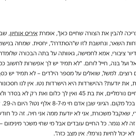
יכה להבין את הצורה שחיים כאן", אומרת
איריס אוחיון
, שב
ות השאר, ונחשבת לזו ש"הסתדרה", יחסית. שמחה בנישוא
יור ציבורי, אמא לחמישה, גאוותה על בתה הבכורה שלומדת
 ועל בנה, חייל לוחם. "לא תמיד יש לך אפשרות לחשוב כמ
רוצים. למשל, שואלים על מספר הילדים – לא תמיד יש כס
ת, את יודעת? ההישרדות היא הישרדות נטו. אין לנו חסכונות
חיים חיים נורמליים, את בת 45 ואין לך כלום ואת רק לא בסדר ול
בסדר בכל מקום. הגיוני
, שאקבל משכורת, אני לא יודעת ממה אני חיה. זה כל חוד
זה לא נגמר. כל החיים עובדים אבל מי שחי משכר מינימום –
לא יכול לחיות נורמלי. אין מצב כזה".