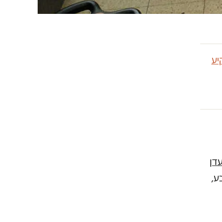
יע
דן
ע,