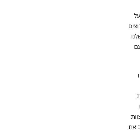
על
וצים
לנו
צם
ת
וות
ב את