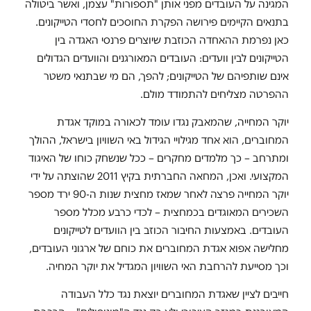
המגינה על העובדים מפני אותן "תספורות" עצמן, ואשר ביטולה
בתנאים הקיימים פירושה הפקרת החוסכים לחסדי הטייקונים.
כאן נפרמת ההאחדה הכוזבת שיוצרים פרנסי האגדה בין
הטייקונים לבין וועדים: העובדים המאורגנים והוועדים הגדולים
אינם שותפיהם של הטייקונים; להפך, הם מי שבתנאי משטר
ההפרטה מצליחים להתמודד מולם.
יוקר המחייה, שהמאבק נגדו עומד לכאורה במוקד אגדת
המחוברים, הוא אחד מגילויי הגידול באי השוויון בישראל, ההולך
ומתרחב – כך מלמדים מחקרים – ככל שנשחק כוחו של האיגוד
המקצועי. ואכן, המחאה החברתית בקיץ 2011 שהוצתה על ידי
יוקר המחייה פרצה לאחר שמאז מחצית שנות ה-90 ירד מספר
השכירים המאוגדים בכמחצית – לכדי כרבע מכלל מספר
העובדים. באמצעות החיבור הכוזב בין הוועדים לטייקונים
מחלישה אפוא אגדת המחוברים את כוחם של ארגוני העובדים,
וכך מסייעת להרחבת האי השוויון המגדיל את יוקר המחיה.
חייבים לציין שאגדת המחוברים יוצאת נגד כלל העבודה