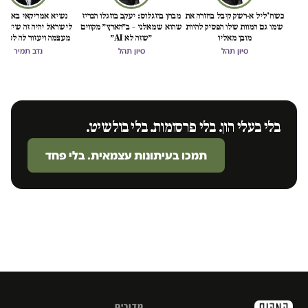
כשח'ליל א-רשק קיבל בחזרה את
מבחן בוזגלוס: יעקב בוזגלו הכריז
נשיא אמריקאי באמת ט
שמו גם המוות שלו הפסיק להיות
שהוא שמאלני – ב״הארץ״ מקווים
לישראל יהיה זה שיציל 
מובן מאליו
״שזה לא AI״
מעצמה ויעזור לה לסיים
הכיבוש
סיון תהל
סיון תהל
נדב תמיר
בלי בעלי הון. בלי פרסומות. בלי בולשיט.
תמכו בעיתונות עצמאית. בלי פחד
מדורים