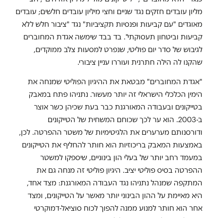
מליון עובדים חזקים נגד שניים וחצי מיליון עובדים חלשים; עובדים
מאוגדים "עם קביעות ופנסיות תקציביות" נגד "ציבור חלש ללא
קביעות וביטחון תעסוקתי". בד בבד שימשה אגדת המחוברים
לגיבוש של סדר יום פוליטי, שנפרט למסעות צלב ממוקדים,
שהקנו לה הילה חתרנית ועוררו עניין ציבורי.
"אגדת המחוברים" מבטאת את ההיגיון הפוליטי שמנחה את
הימין הכלכלי הישראלי זה יותר מעשור. נתניהו פתח במאבק
בטייקונים ובעבודה המאורגנת כבר בעת שכיהן כשר אוצר
ב-2003. הוא ער לכך שכוחם המשחית של הטייקונים
ודורסנותם מערערים את הלגיטימיות של משטר ההפרטה. לכן,
באמצעות המאבק בריכוזיות הוא חותר להחליף את הטייקונים
במעמד רחב יותר של בעלי הון בינוניים, שיספקו למשטר
ההפרטה בסיס פוליטי יציב. היגיון פוליטי זה מנחה גם את
המתקפה שמנהל נתניהו נגד העבודה המאורגנת: מצד אחד,
היא מאיימת על ההון הבינוני יותר מאשר על הטייקונים, ומצד
אחר הוא חותר למנוע ממנה להפוך לכוח סוציאל-דמוקרטי