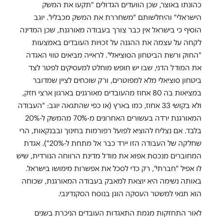
כהונתו באוצר, שכן הוועדים הגדולים "תקעו את המשק
הישראלי" והיחלשותם "משחררת את המשק מכבליו". יוגב
הוסיף כי בישראל אין כבר צורך בעבודה מאורגנת, שכן המדינה
לקחה על עצמה את ההגנה על זכויות העובדים באמצעות
"החוק ורשת הביטחון הסוציאלי". לראייה מביאים טווי האגדה
את המודל הדני, שבו יש חופש מוחלט למעסיקים לפטר לצד
ביטחון סוציאלי מלא למפוטרים, ורק שוכחים לציין שמדובר
במציאות בה 80 אחוז מהעובדים מאורגנים בארגון ארצי חזק,
ולא בקושי 33 אחוז, כמו בארץ (או כפי שהתגאה יוגב: "העבודה
המאורגנת ירדה בעשורים האחרונים מ-70% מהמשק ל-20%
בלבד. אם נצליח להוציא לפועל רפורמות בחינוך ובבנקאות, הרי
שחלקה של העבודה הזו יירד כבר אל מתחת ל-20%"). אגדת
המחוברים מנכסת אפוא את מודל מדינת הרווחה הנורדית, שיש
לו אפיל "חברתי", רק כדי לסכל את אפשרות מימושו בישראל.
באותה נשימה היא יוצאת למאבק בעבודה המאורגנת, שכוחה
הוא תנאי למשטר העסקה הוגן בנוסח הסקנדינבי.
לאור התחזקות מגמת התאגדות העובדים הניכרת בשנים