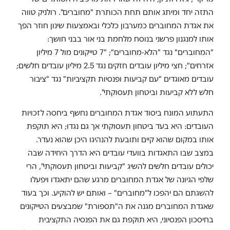
התזה יחד ומיתג אותם תחת הכותרת "מחוברים". רולניק טווה
את אגדת המחוברים כמערבון כלכלי ובאמצעות שינון חוזר הפך
אותו למנגנון פרשני בנוסח מלחמת בני אור בבני חושך:
"המחוברים" נגד "הלא-מחוברים"; "7 טייקונים מול 7 מיליון
אזרחים"; חצי מיליון עובדים חזקים נגד 2.5 מיליון עובדים חלשים;
עובדים מאוגדים "עם קביעות ופנסיות תקציביות" נגד "ציבור
חלש ללא קביעות וביטחון תעסוקתי".
התעתוע המונח ביסוד אגדת המחוברים נחשף ביחסה לזכויות
העובדים: היא בעד ביטחון תעסוקתי אך גם נגדו; היא תוקפת
אותו במקום שהוא קיים ותובעת להנהיגו היכן שהוא נעדר.
במצב שבו התאגדות בוועדי עובדים היא הדרך היחידה שבה
יכולים עובדים חלשים להשיג "קביעות וביטחון תעסוקתי", הרי
שלפי הגיונה של אגדת המחוברים מרגע שהם יתאגדו ויפעלו
להשגתם הם יהפכו ל"מחוברים" – ואותם יש להוקיע. וכך בעוד
שאגדת המחוברים מגנה את ה"תספורת" שמבצעים הטייקונים
בחיסכון הפנסיוני, היא תוקפת גם את הפנסיה התקציבית