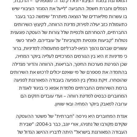
המאורגנת במגזר הציבורי ולא רק נגד ה"מונופולים" – הרכבת,
הנמלים וחברת חשמל. התביעה "לייעל את המגזר הציבורי שיש
בו עשרות מיליארדים של הוצאה מיותרת" שימשה כבר בעבר
כתעמולת כזב יעילה לפירוק מדינת הרווחה, לקיצוץ השירותים
החברתיים, להסחרתם ולכפיית שלל צורות של העסקה פוגענית
נטולות "קביעות ופנסיות תקציביות" על עובדיהם. לאחר כשני
עשורים שבהם נהפך הניאו-ליברליזם מתעמולה למדיניות, ברור
כי מדיניות זו היא בין הגורמים המרכזיים לעלייה ביוקר המחיה,
שכן הפרטת מערכות החינוך, הבריאות, הרווחה והדיור מגדילה
בהתמדה את מספרם של מי שאינם יכולים לרכוש את השירותים
שהוסחרו. זיקת גומלין בין הפגיעה בעבודה המאורגנת לפגיעה
ברמת השירותים החברתיים מלמדת אפוא כי בניגוד לאגדת
המחוברים כבסיס למדינת רווחה – ועדי עובדים חזקים הם
ערובה למאבק ביוקר המחיה ובאי שוויון.
אגדת המחוברים היא גירסה "חברתית" של משטר ההעסקה
שקידם מקורבו של נתניהו, אורי יוגב, כבר ב-2004: "שבירת
העבודה המאורגנת בישראל" היתה לדבריו ההישג הגדול של