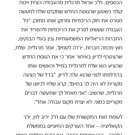
הכספים. ח"כ אראל מרגלית מהעבודה הצית ויכוח
קולני כשטען שהנוסח החדש שמקדם שלח למעשה
מסרס את חוק הריכוזיות ומרוקן אותו מתוכן. "כל
העבודה שעשינו לפרק את הריכוזיות ולהפריד את
החברות הריאליות המשמעותיות ובין בעלי הבנקים,
חוץ מכמה חברות, ירדה לטמיון", אמר מרגלית. שלח,
שהצטרף לדיון באיחור אמר כי את הנוסח החדש
שהציע הוא שלח למרגלית במייל והאשים אותו
בהדלפתו לפני שהוא עלה לדיון. "בדל של הצעה
מקורית לא היה לך בחיים", קרא שלח לכיוונו של
מרגלית, שהשיב: "אני מאחל לך שתעשה דברים
מקוריים כמוני. לא יצרת מקום עבודה אחד".
לעומת זאת התקשורת שלו עם ח"כ יריב לוין, יו"ר
הקואליציה – אחד העורקים החיוניים בממשלת
נתניהו – היא שוטפת וטובה, אף שהם אוחזים בשתי