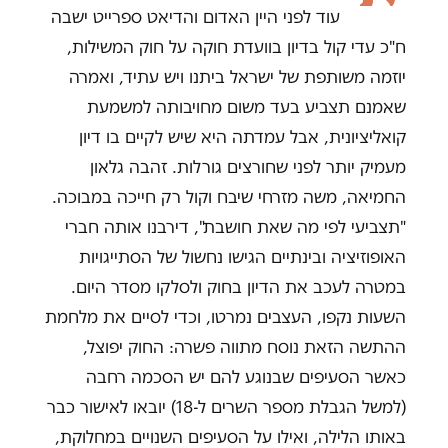
עוד לפני היין האדום והדיאט ספרייט ישבה
ח"כ עדי קול בדיון בוועדת חוקה על חוק המשילות,
יוזמה משותפת של ישראל ביתנו ויש עתיד, ואמרה
שאמנם תצביע בעד משום מחויבותה למשמעת
קואליציונית, אבל עמדתה היא שיש לקיים בו דיון
מעמיק יותר לפני שחורצים גורלות. זהבה גלאון
החמיאה, משה מזרחי שיבח וקול רק חייכה במבוכה.
"תצביעי לפי מה שאת חושבת", דירבנו אותה חברי
האופוזיציה ובינתיים הגישו נחשול של הסתייגויות
במטרה לעכב את הדיון בחוק ולסלקו מסדר היום.
השעות נקפו, העצבים נמרטו, וכדי לסיים את מלחמת
ההתשה הזאת נוסח מתווה פשרה: החוק יפוצל,
כאשר הסעיפים שבנוגע להם יש הסכמה רחבה
(למשל הגבלת מספר השרים ל-18) יובאו לאישור כבר
באותו הלילה, ואילו על הסעיפים השנויים במחלוקת,