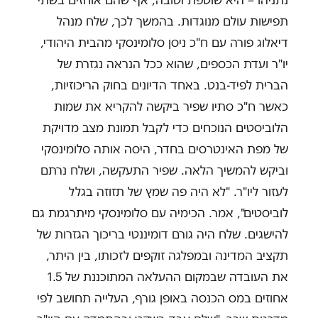
תפישות עולם מנוגדות. בהמשך לכך, שלח מנהל
דיאלוג פורה עם ח"כ ניסן סלומינסקי מהבית היהודי,
יו"ר ועדת הכספים, שהוא ככל הנראה נגזרת של
הברית לפיד-בנט. באחד הדיונים בחוק הריכוזיות,
כאשר ח"כ סתיו שפיר ביקשה להקריא את שמות
הלוביסטים הנוכחים כדי לקבל תמונת מצב מדויקת
של מפת האינטרסים בחדר, היסה אותה סלומינסקי
וביקש להמשיך הלאה. שפיר התעקשה, ושלח נרתם
לעזור ליו"ר. "לא היה פה שמץ של תזוזה בגלל
לוביסטים", אמר. הכימיה עם סלומינסקי מיתרגמת גם
להישגים. שלח היה גורם דומיננטי בריכוך הגזרות של
תקציב המדינה ובמפלגה זוקפים לזכותו, בין היתר,
את העובדה שבמקום ההעלאה המתוכננת של 1.5
אחוזים במס הכנסה באופן גורף, העלייה תחושב לפי