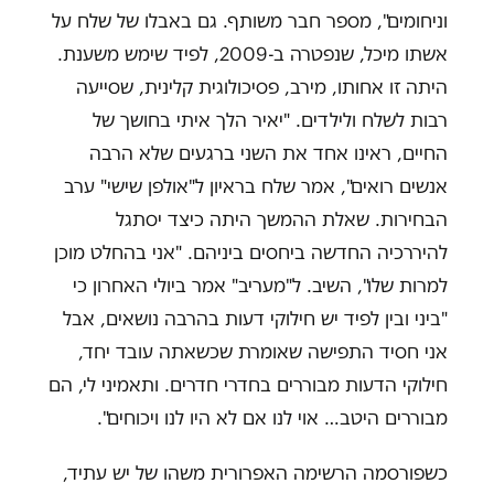
וניחומים", מספר חבר משותף. גם באבלו של שלח על
אשתו מיכל, שנפטרה ב-2009, לפיד שימש משענת.
היתה זו אחותו, מירב, פסיכולוגית קלינית, שסייעה
רבות לשלח ולילדים. "יאיר הלך איתי בחושך של
החיים, ראינו אחד את השני ברגעים שלא הרבה
אנשים רואים", אמר שלח בראיון ל"אולפן שישי" ערב
הבחירות. שאלת ההמשך היתה כיצד יסתגל
להיררכיה החדשה ביחסים ביניהם. "אני בהחלט מוכן
למרות שלו", השיב. ל"מעריב" אמר ביולי האחרון כי
"ביני ובין לפיד יש חילוקי דעות בהרבה נושאים, אבל
אני חסיד התפישה שאומרת שכשאתה עובד יחד,
חילוקי הדעות מבוררים בחדרי חדרים. ותאמיני לי, הם
מבוררים היטב… אוי לנו אם לא היו לנו ויכוחים".
כשפורסמה הרשימה האפרורית משהו של יש עתיד,