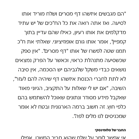
"הם מגבשים איזשהו דף מסרים ושלח מוריד אותו
לסיעה. ואז אתה רואה את כל הח"כים של יש עתיד
מדקלמים את אותו רעיון, כאילו שהם עדיין בתוך
קמפיין", אומר אותו גורם אופוזיציוני. שאלתי את ח"כ
תמנו שטה לפשרו של אותו "דף מסרים". "אין ספק
שכשסיעה מתנהלת כראוי, וכאשר על הפרק נמצאים
נושאים כבדי משקל שלגביהם יש הסכמה, אין סיבה
לא לתת לחברי הכנסת איזשהו דף שיהיה להם לעזר",
השיבה, "אם יש לי שאלות על התקציב, הגיוני מאוד
שאקבל מידע מסודר ונתונים שאוכל להשתמש בהם
כלפי חוץ. זה חשוב ברמה הארגונית ובטח לא אומר
שמכניסים לנו מלים לפה".
החבר של סלומינסקי
אי אפשר לומר על שלח שהוא חביב המשכן. אפילו