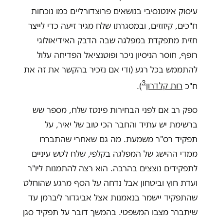
עיסוק אינטנסיבי בנושאים פרוצדורליים כמו נוכחות
ח"כים, קיזוזים, ובמסגרתו שלח מגיר זיעה כדי לייצר
חזית מתפקדת במפלגה שבה הדבק האידיאולוגי
רופף, חוסר הניסיון ניכר ופוטנציאל הפדיחה עלול
להתממש בכל רגע (ודי אם נזכיר בהקשר את זה את
3
ח"כ
רות קלדרון
).
ספק רב אם לפני הבחירות פינטז שלח, מספר שש
ברשימת יש עתיד והחבר הכי טוב של יאיר, על
תפקיד רס"ר משמעת. מה גם שאחרי שהתבררו
ממדי ההישג של המפלגה בקלפי, שלח לטש עיניים
לתפקידים נוצצים בהרבה. הוא רצה להתמנות ליו"ר
ועדת חוץ וביטחון אבל נדחה על הסף מרגע שהוחלט
שהתפקיד יישמר בנאמנות אצל אביגדור ליברמן עד
שיתברר מצבו המשפטי. בהמשך דובר על תפקיד סגן