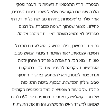
הספרדי, חרף התבטאויות גזעניות מן העבר ופסקי
הלכה שפרסם הקוראים שלא להשכיר דירות לערבים,
אמר שלח כי ״אפשרות בחירתו מביישת כל יהודי, דתי
כחילוני. מצער שמתוך רשימה מכובדת של רבנים
ספרדים לא נמצא מועמד ראוי יותר מהרב אליהו".
גם מתוך המשכן, כיו"ר הסיעה, הוא לעתים מתרגל
חשיבה עצמאית. לאור הוויכוח הציבורי הגועש סביב
סוגיית ייצוא הגז, התאגדה באפריל האחרון יוזמה
אופוזיציונית שקראה להעביר את הדיון במסקנות
ועדת צמח לכנסת, ולא להסתפק באישורן החטוף
סביב שולחן הממשלה. לבסוף, בזכות התגייסות
כוללת של סיעות האופוזיציה בצד טיפטופים מקומיים
של חברי קואליציה, נאספו חתימותיהם של 60 ח"כים
שמוענו למשרד ראש הממשלה, והניחו את התשתית