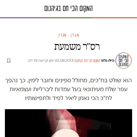
מגזין · מגזין
רס"ר משמעת
הילו גלזר
·
·
02.09.2013
·
זמן קריאה 19 דק׳
המקום הכי חם בגיהנום
הוא שולט בח"כים, מחולל ספינים וחובר לימין. כך נהפך
עפר שלח מעיתונאי בעל עמדות ליברליות ועצמאיות
לח"כ הכי נאמן ליאיר לפיד ולתפישותיו