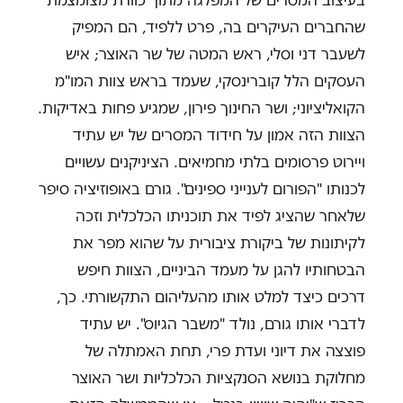
שהחברים העיקרים בה, פרט ללפיד, הם המפיק
לשעבר דני וסלי, ראש המטה של שר האוצר; איש
העסקים הלל קוברינסקי, שעמד בראש צוות המו"מ
הקואליציוני; ושר החינוך פירון, שמגיע פחות באדיקות.
הצוות הזה אמון על חידוד המסרים של יש עתיד
ויירוט פרסומים בלתי מחמיאים. הציניקנים עשויים
לכנותו "הפורום לענייני ספינים". גורם באופוזיציה סיפר
שלאחר שהציג לפיד את תוכניתו הכלכלית וזכה
לקיתונות של ביקורת ציבורית על שהוא מפר את
הבטחותיו להגן על מעמד הביניים, הצוות חיפש
דרכים כיצד למלט אותו מהעליהום התקשורתי. כך,
לדברי אותו גורם, נולד "משבר הגיוס". יש עתיד
פוצצה את דיוני ועדת פרי, תחת האמתלה של
מחלוקת בנושא הסנקציות הכלכליות ושר האוצר