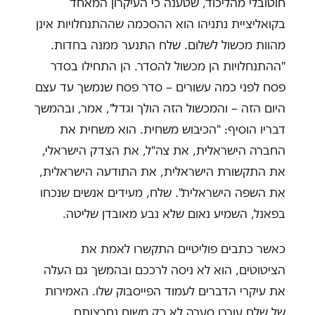
חוטובלי מהליכוד, שטענה כי העיקרון המאחד
בקואליציית נתניהו הוא ההסכמה שההתנחלויות אינן
מהוות מכשול לשלום. שלח התנער ממנה בחדות.
"ההתנחלויות הן מכשול להסדר. הן התחילו בסדר
פסח לפני כמה עשורים – סדר פסח שנמשך עד עצם
היום הזה – והמכשול הזה הולך וגדל", אמר, ובהמשך
דבריו הוסיף: "הכיבוש משחית. הוא משחית את
החברה הישראלית, את צה"ל, את הצדק הישראלי,
את התקשורת הישראלית, את התודעה הישראלית,
את השפה הישראלית".
שלח, מעידים אנשים שנכחו
בפאנל, השמיע נאום שלא נבע מאובדן שליטה.
כאשר כתבים פוליטיים התקשרו לאמת את
הציטוטים, הוא לא ניסה לרככם ובהמשך גם העלה
את עיקרי הדברים לעמוד הפייסבוק שלו. האמירות
של שלח עוררו סערה לא רק משום נחרצותם