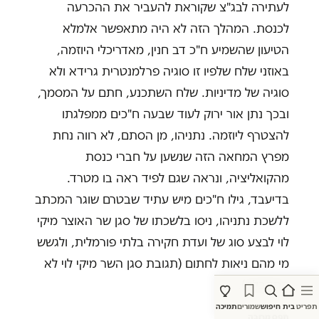
לעתירה לבג"צ שקוראת להעביר את ההכרעה
לכנסת. המהלך הזה לא היה מתאפשר אלמלא
הטיעון שהשמיע ח"כ דב חנין, מאדריכלי היוזמה,
באוזני שלח שלפיו זו סוגיה פרלמנטרית גרידא ולא
סוגיה של מדיניות. שלח השתכנע, חתם על המסמך,
ובכך נתן אור ירוק לעוד שבעה ח"כים ממפלגתו
להצטרף ליוזמה. נתניהו, מן הסתם, לא רווה נחת
מפרץ המחאה הזה שנשען על חברי כנסת
מהקואליציה, ונראה שגם לפיד ראה בו מטרד.
בדיעבד, גילו ח"כים מיש עתיד שבטרם שוגר המכתב
ללשכת נתניהו, ניסו בלשכתו של סגן שר האוצר מיקי
לוי לבצע סוג של ועדת חקירה בלתי פורמלית, ולגשש
מי מהם ניאות לחתום (תגובת סגן השר מיקי לוי לא
התקבלה).
תפריט
בית
חיפוש
שמורים
תמיכה
תפס מרובה