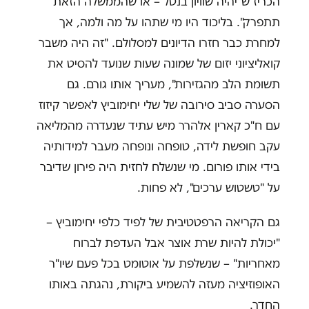
הכריז ש"יהיה שוויון בנטל – או שהממשלה הזאת
תתפרק". בליכוד היו מי שתהו על מה ולמה, אך
למחרת כבר חזרו הדיונים למסלולם. "זה היה משבר
קואליציוני יזום של שמונה שעות שנועד להסיט את
תשומת הלב מהגזירות", מעריך אותו גורם. גם
הסערה סביב סירובה של שלי יחימוביץ לאפשר קיזוז
עם ח"כ קארין אלהרר מיש עתיד שנעדרה מהמליאה
עקב חופשת לידה, טופחה ונופחה מעבר למידותיה
בידי אותו פורום. מי שנשלח לחזית היה פירון שדיבר
על "טשטוש ערכים", לא פחות.
גם הקריאה הרפטטיבית של לפיד כלפי יחימוביץ –
"יכולת להיות שרת אוצר אבל העדפת לברוח
מאחריות" – שנשלפת על אוטומט בכל פעם שיו"ר
האופוזיציה מעזה להשמיע ביקורת, נהגתה באותו
החדר.