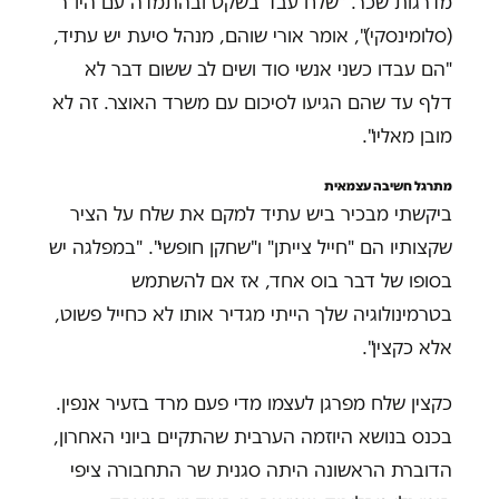
מדרגות שכר. "שלח עבד בשקט ובהתמדה עם היו"ר
(סלומינסקי)", אומר אורי שוהם, מנהל סיעת יש עתיד,
"הם עבדו כשני אנשי סוד ושים לב ששום דבר לא
דלף עד שהם הגיעו לסיכום עם משרד האוצר. זה לא
מובן מאליו".
מתרגל חשיבה עצמאית
ביקשתי מבכיר ביש עתיד למקם את שלח על הציר
שקצותיו הם "חייל צייתן" ו"שחקן חופשי". "במפלגה יש
בסופו של דבר בוס אחד, אז אם להשתמש
בטרמינולוגיה שלך הייתי מגדיר אותו לא כחייל פשוט,
אלא כקצין".
כקצין שלח מפרגן לעצמו מדי פעם מרד בזעיר אנפין.
בכנס בנושא היוזמה הערבית שהתקיים ביוני האחרון,
הדוברת הראשונה היתה סגנית שר התחבורה ציפי