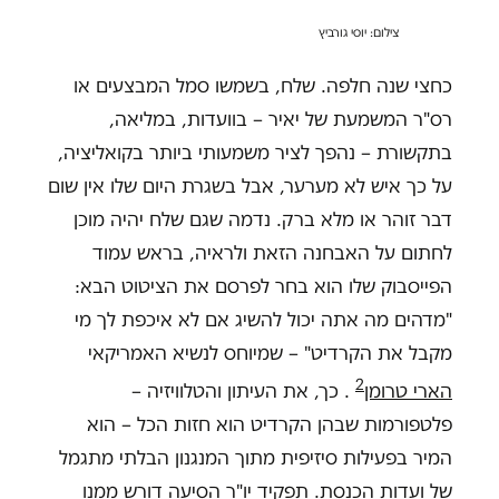
צילום: יוסי גורביץ
כחצי שנה חלפה. שלח, בשמשו סמל המבצעים או
רס"ר המשמעת של יאיר – בוועדות, במליאה,
בתקשורת – נהפך לציר משמעותי ביותר בקואליציה,
על כך איש לא מערער, אבל בשגרת היום שלו אין שום
דבר זוהר או מלא ברק. נדמה שגם שלח יהיה מוכן
לחתום על האבחנה הזאת ולראיה, בראש עמוד
הפייסבוק שלו הוא בחר לפרסם את הציטוט הבא:
"מדהים מה אתה יכול להשיג אם לא איכפת לך מי
מקבל את הקרדיט" – שמיוחס לנשיא האמריקאי
2
הארי טרומן
. כך, את העיתון והטלוויזיה –
פלטפורמות שבהן הקרדיט הוא חזות הכל – הוא
המיר בפעילות סיזיפית מתוך המנגנון הבלתי מתגמל
של ועדות הכנסת. תפקיד יו"ר הסיעה דורש ממנו