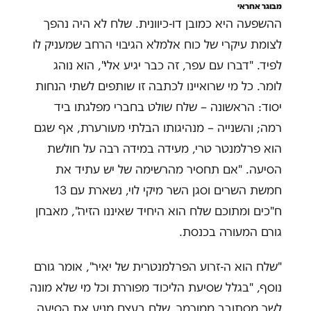
מבוגר אחראי
ההשפעה היא כמובן דו-כיוונית. שלח לא היה נהפך
לצומת עיקרי של כוח אלמלא הגיבוי הרחב שמעניק לו
לפיד. "דברו עם עפר, זה כבר יגיע אלי", הוא נוהג
לומר. כל מי שרואיינו לכתבה זו שותפים לשתי הנחות
יסוד: הראשונה – שלח שולט בחברי מפלגתו ביד
רמה; והשנייה – מנהיגותו הבלתי מעורערת, אף שגם
הוא פרלמנטר טרי, מעידה במידה רבה על חולשת
הסיעה. "אם תחסיר מהרשימה של יש עתיד את
חמשת השרים וסגן השר מיקי לוי, נשארת עם 13
ח"כים ומתוכם שלח הוא היחיד שאיננו הזיה", מאבחן
גורם המעורה בכנסת.
"שלח הוא ה-זרוע הפרלמנטרית של יאיר", אומר גורם
נוסף, "בגלל שסיעת הליכוד מפוררת וכל מי שלא מונה
לשר מסתובב ממורמר, שלח בעצם מניע את הסיעה