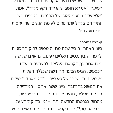
שהחיכוכים של שלח היו בעיקר עם חברות הכנסת של
הסיעה. "אני לא חושב שיש לזה רקע מגדרי", אמר,
"אלא שזה נובע מהאופי של הח"כים. הגברים ביש
עתיד הם בגדול יותר נוחים לעומת הנשים שהן יחסית
יותר מוקצנות".
קצת כמו פרינססה
ביוני האחרון הוביל שלח מתווה מסוים לחוק הריכוזיות
ולהפרדה בין נכסים ריאליים לפיננסיים אולם שלושה
ימים אחר כך, לקראת העלאתו להצבעה בוועדת
הכספים, הגיש הצעה מחודשת שכללה הקלות
משמעותיות בשורה של סעיפים. ב"דה-מארקר" סיקרו
את הנושא בהרחבה וציינו ששרי אריסון, המחזיקה
בבנק הפועלים, תהיה אחת המרוויחות העיקריות
מהחוק בגרסתו החדשה ותהו – "מי בדיוק לוחץ על
חברי הכנסת?". שלח קרא ורתח. הרמיזה כאילו נפגש