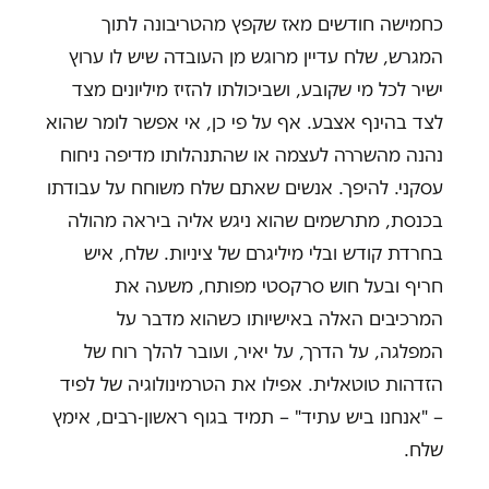
כחמישה חודשים מאז שקפץ מהטריבונה לתוך
המגרש, שלח עדיין מרוגש מן העובדה שיש לו ערוץ
ישיר לכל מי שקובע, ושביכולתו להזיז מיליונים מצד
לצד בהינף אצבע. אף על פי כן, אי אפשר לומר שהוא
נהנה מהשררה לעצמה או שהתנהלותו מדיפה ניחוח
עסקני. להיפך. אנשים שאתם שלח משוחח על עבודתו
בכנסת, מתרשמים שהוא ניגש אליה ביראה מהולה
בחרדת קודש ובלי מיליגרם של ציניות. שלח, איש
חריף ובעל חוש סרקסטי מפותח, משעה את
המרכיבים האלה באישיותו כשהוא מדבר על
המפלגה, על הדרך, על יאיר, ועובר להלך רוח של
הזדהות טוטאלית. אפילו את הטרמינולוגיה של לפיד
– "אנחנו ביש עתיד" – תמיד בגוף ראשון-רבים, אימץ
שלח.