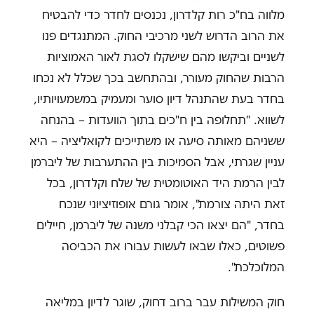
מלווה בח"כ רות קלדרון, נכנסים לחדר כדי להבטיח
את הרוב הדרוש לשני מרכיבי החוק. המתנגדים פנו
לשניים וביקשו מהם שישקלו לסגת לאור האמוציות
הרבות שהחוק מעורר, ובהתחשב בכך שכלל לא נכחו
בחדר בעת שהתנהל דיון סוער ומעמיק במשמעויותיו,
לשווא. "תחלופה בין ח"כים בתוך הוועדות – בהנחה
ששניהם מאותה סיעה או משתייכים לקואליציה – היא
עניין שגרתי, אבל הסמיכות בין ההתערבות של ליברמן
לבין הרמת היד האוטומטית של שלח וקלדרון, בכל
זאת היתה צורמת", אומר גורם אופוזיציוני שנכח
בחדר, "הם יצאו הכי קבלני משנה של ליברמן, חיילים
פשוטים, כאלו שבאו לעשות עבורו את הכביסה
המלוכלכת".
חוק המשילות עבר ברוב דחוק, שוגר לדיון במליאה