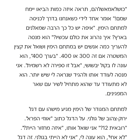
"כושלאמאשלהם, תראה איזה כמות הביאו יימח
שמם!" אומר אחד לידי כשאנחנו בדרך לכניסה
למתחם הימין. "איפה יש כל כך הרבה שמאלנים
בארץ? איך נהרוג את כולם עכשיו?" הוא מנסה
להעריך כמה אנשים יש במתחם הימין ושואל את קצין
המשטרה אם זה 300 או 400. "בערך 400", הוא
עונה לו בקול יבשושי, "אבל זו ספירה לא רשמית". אני
מנסה לעודד אותו ולהגיד שנראה לי שיש יותר. הוא
לא מתעודד עד שהוא מתחיל לשיר עם שאר
המפגינים.
למתחם המגודר של הימין מגיע מישהו עם דגל
ירוק-צהוב של גולני. על הדגל כתוב "אווזי הפרא".
"רובאית 12?" אני שואל אותו, "איזה מחזור היית?".
"לא אחי", הוא עונה לי, "אני לא הייתי בגולני. זה דגל