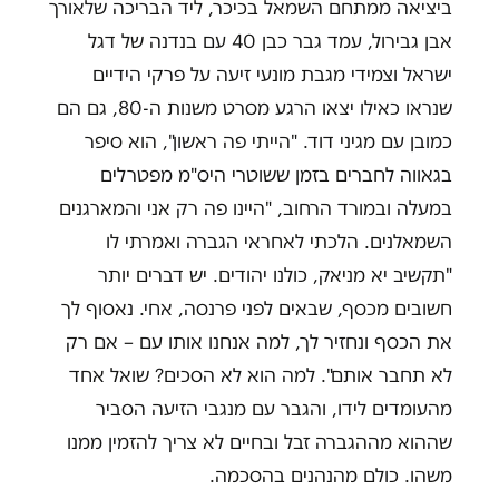
ביציאה ממתחם השמאל בכיכר, ליד הבריכה שלאורך
אבן גבירול, עמד גבר כבן 40 עם בנדנה של דגל
ישראל וצמידי מגבת מונעי זיעה על פרקי הידיים
שנראו כאילו יצאו הרגע מסרט משנות ה-80, גם הם
כמובן עם מגיני דוד. "הייתי פה ראשון", הוא סיפר
בגאווה לחברים בזמן ששוטרי היס"מ מפטרלים
במעלה ובמורד הרחוב, "היינו פה רק אני והמארגנים
השמאלנים. הלכתי לאחראי הגברה ואמרתי לו
"תקשיב יא מניאק, כולנו יהודים. יש דברים יותר
חשובים מכסף, שבאים לפני פרנסה, אחי. נאסוף לך
את הכסף ונחזיר לך, למה אנחנו אותו עם – אם רק
לא תחבר אותם". למה הוא לא הסכים? שואל אחד
מהעומדים לידו, והגבר עם מנגבי הזיעה הסביר
שההוא מההגברה זבל ובחיים לא צריך להזמין ממנו
משהו. כולם מהנהנים בהסכמה.