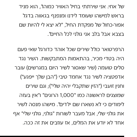
של אחי. אני שירתתי בחיל האוויר כמוהו", הוא מניד
בראש למישהו שעומד לידנו ומנפנף בגאווה בדגל
אפור-כחול של מפקדת החיל, "לא יצא לי להיות שם
בצבא אבל בלב אני גולני לכל החיים".
הרפרטואר כולל שירים שכל אוהד כדורגל שאי פעם
היה בטדי מכיר, בהתאמות המתבקשות. השיר נגד
סלים טועמה (שיר שאסור לשיר היום במגרשים) עובר
אדפטציה לשיר נגד אחמד טיבי ("הבן שלך ייפגע")
וחנין זועבי ("הזין שתקבלי יהיה שלי"); וגם שירים
שמוצגים לראשונה כמו "1,000 הרוגים" ו"אין בעזה
לימודים כי לא נשארו שם ילדים". מישהו מנסה לשיר
את גולני שלי, אבל מעבר לשורות "גולני, גולני שלי" אף
אחד לא יודע את המלים, אז עוזבים את זה ככה.