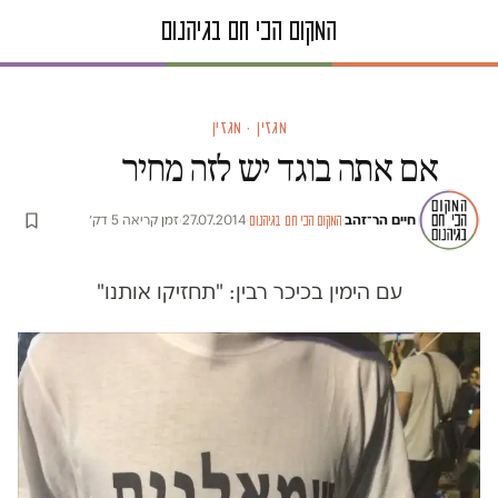
מגזין · מגזין
אם אתה בוגד יש לזה מחיר
חיים הר־זהב
·
·
27.07.2014
·
זמן קריאה 5 דק׳
המקום הכי חם בגיהנום
עם הימין בכיכר רבין: "תחזיקו אותנו"