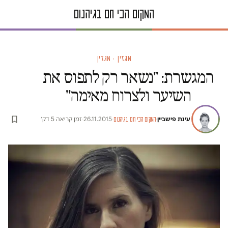
מגזין · מגזין
המגשרת: "נשאר רק לתפוס את
השיער ולצרוח מאימה"
עינת פישביין
·
·
26.11.2015
·
זמן קריאה 5 דק׳
המקום הכי חם בגיהנום