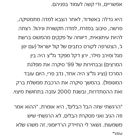
אפשריים, ודי קשה לעמוד בפניהם.
היא גדלה באשדוד, לאחר הצבא למדה מתמטיקה,
פרשה, סיבוב במזרח, למדה תקשורת וניהול. רצתה
להיות עיתונאית, דיווחה על פקקים מהמטוס ברשת
ג', הצטרפה לקורס כתבים של קול ישראל (עם ינון
מגל ומירב מילר, ירון דקל מפקד גל"צ היה בין
המרצים) ובבחירות של 99' סיקרה את מפלגת
המרכז (נציג גל"צ היה אחד, נדב פרי, היום עובד
המונופול). בהמשך סיקרה את הרכבת ממשלת ברק
ואת ההסתדרות, ובשנת 2000 עזבה בתחושת מיצוי.
"הרגשתי שזה הבל הבלים", היא אומרת, "ההוא אמר
וזה הגיב ואני מסקרת הבלים, לא הרגשתי שיש
משמעות. נשאר לי החיידק הרדיופוני, זה משהו שלא
עוזב".