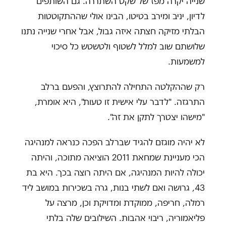
שנייה יקרה מפז של שקט השתררה. גם השותפים
לדיון, יניב ומירב בטיטו, הבינו אולי שההתקוטטות
הבלתי מזיקה חצתה איזה גבול, אבל אחרי שנייה נתנו
שלושתם שוב למלל לשטוף ולטשטש כל סיכוי
למשמעות.
רק שההקלטה התחילה להתרוצץ, והפעם ברלב
התרגזה. "לדבר עלי אישית זו טעות", היא אומרת,
"מישהו יצטרך לתקן את זה".
לא יהיה מוגזם להגיד שברלב הפכה כנראה למנהיגה
הכי מעניינת שמחאת 2011 הוציאה מתוכה, והיתה
יכולה להיות המנהיגה, אם היתה רוצה בכך. היא בת
43, גרושה ואם לשתי בנות, גרה בשכירות במושב ליד
רמלה, חריפה, ממוקדת ומדויקת וכן, מרצה על
פליאמוריה, ריבוי אהבות. השילובים שלה בלתי