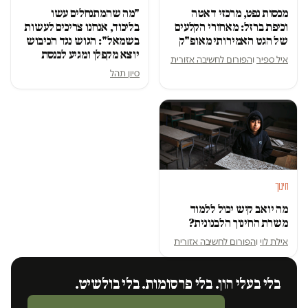
מכסות נפט, מרכזי דאטה
"מה שהמתנחלים עשו
וכיפת ברזל: מאחורי הקלעים
בליכוד, אנחנו צריכים לעשות
של הגט האמירותי מאופ"ק
בשמאל": הגוש נגד הכיבוש
יוצא מקפלן ומגיע לכנסת
איל ספיר
ו
הפורום לחשיבה אזורית
סיון תהל
חינוך
מה יואב קיש יכול ללמוד
משרת החינוך הלבנונית?
אילת לוי
ו
הפורום לחשיבה אזורית
בלי בעלי הון. בלי פרסומות. בלי בולשיט.