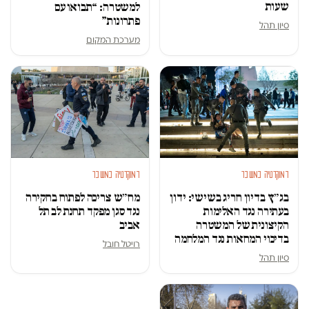
שעות
למשטרה: “תבואו עם
פתרונות”
סיון תהל
מערכת המקום
דמוקרטיה במשבר
דמוקרטיה במשבר
בג״ץ בדיון חריג בשישי: ידון
מח״ש צריכה לפתוח בחקירה
בעתירה נגד האלימות
נגד סגן מפקד תחנת לב תל
הקיצונית של המשטרה
אביב
בדיכוי המחאות נגד המלחמה
רויטל חובל
סיון תהל