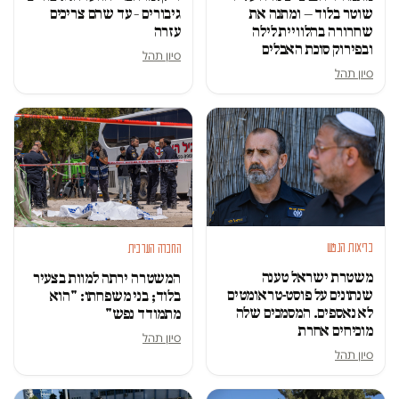
גיבורים – עד שהם צריכים
שוטר בלוד — ומתנה את
עזרה
שחרורה בהלוויית לילה
ובפירוק סוכת האבלים
סיון תהל
סיון תהל
בריאות הנפש
החברה הערבית
משטרת ישראל טענה
המשטרה ירתה למוות בצעיר
שנתונים על פוסט-טראומטים
בלוד; בני משפחתו: "הוא
לא נאספים. המסמכים שלה
מתמודד נפש"
מוכיחים אחרת
סיון תהל
סיון תהל