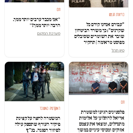
חם
בריאות הנפש
״אני מכבד ערבים יותר ממך.
"עבורם אנחנו קודם כל
הרבה יותר ממך!״
שקרנים": כך משרד הביטחון
מערכת המקום
שובר את השוטרים שסובלים
מפוסט טראומה | תחקיר
סיון תהל
חם
דמוקרטיה במשבר
פלסטינים הגיעו למשטרת
אריאל להתלונן על אלימות
המשטרה לחצה על קצינת
מתנחלים, ומצאו את עצמם
פיקוד העורף שתספק עילה
אזוקים ומכוסי עיניים במשך
לפיזור הפגנה. בג”ץ