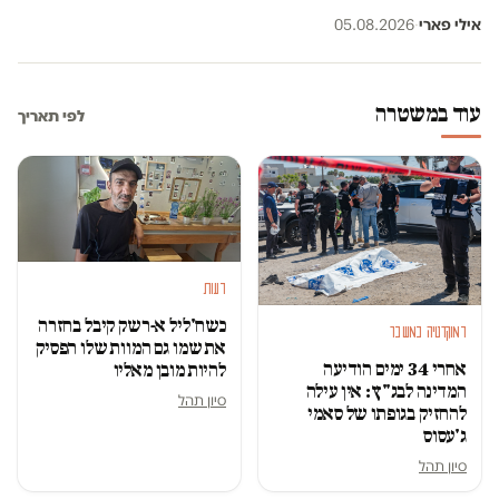
אילי פארי
·
05.08.2026
עוד במשטרה
לפי תאריך
דעות
כשח'ליל א-רשק קיבל בחזרה
דמוקרטיה במשבר
את שמו גם המוות שלו הפסיק
אחרי 34 ימים הודיעה
להיות מובן מאליו
המדינה לבג"ץ: אין עילה
סיון תהל
להחזיק בגופתו של סאמי
ג'עסוס
סיון תהל