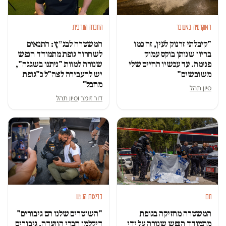
החברה הערבית
דמוקרטיה במשבר
המשטרה לבג״ץ: התנאים
"קיבלתי זרנוק לעין, זה כמו
לשחרור גופת מתמודד הנפש
בריון שנותן בוקס עמוק
שנורה למוות "ניתנו בשגגה",
פנימה. עד עכשיו החיים שלי
יש להעבירה לצה"ל כ"גופת
משובשים"
מחבל"
סיון תהל
דור זומר
ו
סיון תהל
בריאות הנפש
חם
"השוטרים שלנו הם גיבורים"
המשטרה מחזיקה בגופת
דיקלמו חברי הוועדה. גיבורים
מתמודד הנפש שנורה על ידי