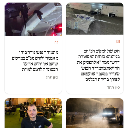
חם
חם
חשיפת המקום הכי חם
מתמודד נפש נורה בידי
בגיהנום: כוחות המשטרה
מאבטח ולוחם מג"ב במחסום
דרשו ממד"א להפסיק את
שועפאט והושאר על
החייאת מתמודד הנפש
הבטונדה לדמם למוות
שנורה במעבר שועפאט
סיון תהל
לצורך בדיקת חבלנים
סיון תהל