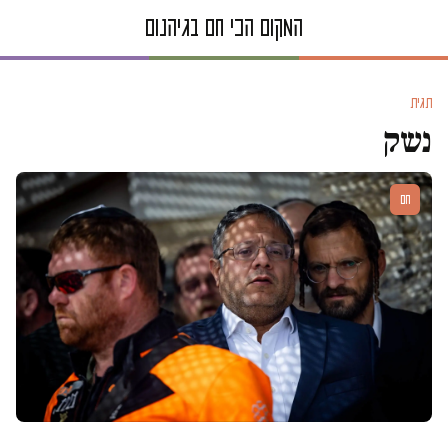
תגית
נשק
חם