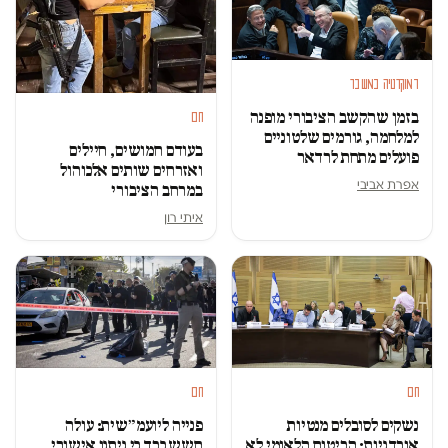
דמוקרטיה במשבר
בזמן שהקשב הציבורי מופנה
חם
למלחמה, גורמים שלטוניים
בעודם חמושים, חיילים
פועלים מתחת לרדאר
ואזרחים שותים אלכוהול
אפרת אביבי
במרחב הציבורי
איתי רון
חם
חם
נשקים לסובלים מנטיות
פנייה ליועמ״שית: עולה
אובדניות: הביטוח הלאומי לא
חשש כבד כי ניתנו אישורי