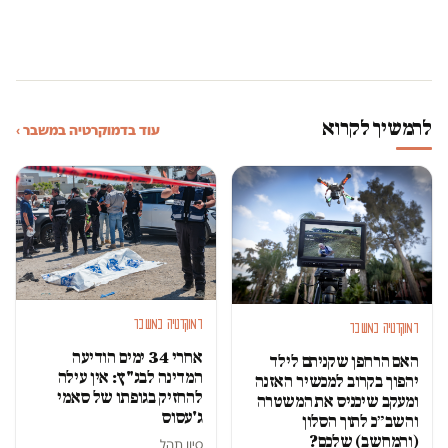
להמשיך לקרוא
עוד בדמוקרטיה במשבר ›
דמוקרטיה במשבר
דמוקרטיה במשבר
אחרי 34 ימים הודיעה
האם הרחפן שקניתם לילד
המדינה לבג"ץ: אין עילה
יהפוך בקרוב למכשיר האזנה
להחזיק בגופתו של סאמי
ומעקב שיכניס את המשטרה
ג'עסוס
והשב״כ לתוך הסלון
(והמחשב) שלכם?
סיון תהל