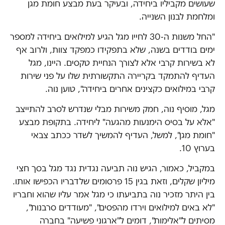
שעושים מקביליו ביחידה, ובעיקר בעת מבצע חומת מגן
ומלחמת לבנון השנייה.
"החל משנות ה-30 לחייו מגל הגיע למילואים ביחידה למספר
ימים בודדים בשנה, שלא בתפקידו כמפקד צוות, ולרוב אף
לא בשירות קרבי אלא לצורך הנחיית טקסים. היינו, מגל
העדיף להתמקד בקריירה התקשורתית שלו על פני שירות
קרבי במילואים כקצינים אחרים ביחידה", טוען נוה.
מגל, מוסיף נוה, חמק משירות מבלי שנדרש לסרב להתייצב
"אלא על בסיס הימנעות מהגעה" ליחידה. בתקופת מבצע
"חומת מגן", למשל, העדיף להמשיך לשדר ככתב צבאי
בערוץ 10.
במקביל, כאמור, הגיש נוה תביעה נגדית נגד מגל בסך חצי
מיליון שקלים, וזאת בגין 15 פרסומים שלדבריו הכפישו אותו.
בין היתר מזכיר נוה בתביעתו כי מגל אמר עליו שהוא וחבריו
"לא באים למילואים וירדו מהפסים", "מעודדים סרבנות",
מסיתים ל"אלימות", דומים ל"ארגוני פשיעה" בחברה