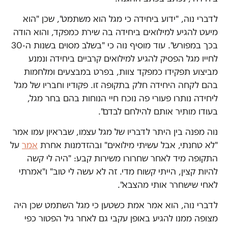
לדברי נוה, "ידוע ביחידה כי מגל הוא משתמט", שכן "הוא
מיעט להגיע למילואים ביחידה בה שירת כמפקד, והוא הודה
בכך במפורש". עוד מוסיף נוה כי "בשלב מסוים בשנות ה-30
לחייו מגל הפסיק להגיע למילואים קרביים ביחידה ונמנע
מביצוע תפקידו כמפקד צוות, בפרט במבצעים ומלחמות
בהם לקחה היחידה חלק בתקופה זו. פקודיו וחבריו של מגל
ליחידה נותרו פעורי פה נוכח חיי הנוחות בהם בחר מגל,
בעודו מותיר אותם להילחם לבדם".
נוה מפנה בין היתר לדבריו של מגל עצמו, שבראיון עמו אמר
"לא טחנתי, אבל עשיתי מילואים" ובהזדמנות אחרת
אמר
על
התקופה מיד לאחר שחרורו משירות קבע: "היה לי קשה
להיות קצין, הייתי קשוח מדי. זה לא עשה לי טוב" ו"אמרתי
לאחי שישחרר אותי מהצבא".
לדברי נוה, הוא אמר אמת כשטען כי מגל השתמט שכן היה
מצופה ממנו להגיע באופן עקבי גם לאחר גיל הפטור כפי