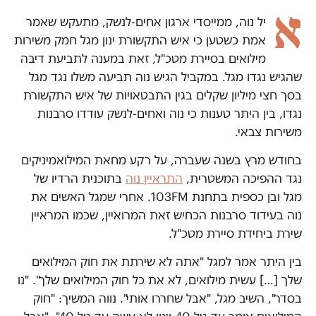
א
יל נוה, ממייסדי ארגון אחים-לנשק, מתעקש שאמר
אמת כשטען כי איש התקשורת ינון מגל חמק משירות
מילואים בסיירת מטכ"ל, זאת במענה לתביעת דיבה
שהגיש נגדו מגל. במקביל הגיש נוה תביעה משלו נגד מגל
בסך חצי מיליון שקלים בגין התבטאויות של איש התקשורת
נגדו, בין היתר טענות כי נוה ואחים-לנשק עודדו סרבנות
משירות צבאי.
בחודש מרץ בשנה שעברה, על רקע מחאת המילואמיניקים
נגד ההפיכה המשטרית,
התראיין נוה
בתוכנית הרדיו של
מגל ובן כספית בתחנת 103FM. אחרי שמגל האשים את
נוה בעידוד סרבנות הכחיש זאת המרואיין, שכמו המראיין
שירת ביחידת סיירת מטכ"ל.
בין היתר אמר למגל "אתה לא שירתת את חוק המילואים
שלך […] עשית מילואים, לא את כל חוק המילואים שלך". "נו
בסדר", השיב מגל, "אבל שחררו אותי". נווה המשיך: "חוק