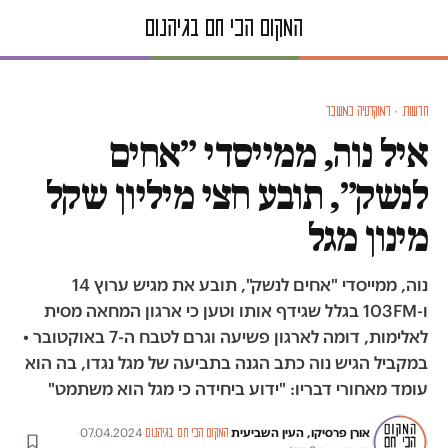
חדשות · דמוקרטיה במשבר
איל נוה, ממייסדי ״אחים
לנשק״, תובע חצי מיליון שקל
מינון מגל
נוה, ממייסדי "אחים לנשק", תובע את מגיש ערוץ 14
ו-103FM בגלל שגידף אותו וטען כי ארגון המחאה מסית
לאלימות, דומה לארגון פשיעה וגרם לטבח ה-7 באוקטובר •
במקביל הגיש נוה כתב הגנה בתביעה של מגל נגדו, בה הוא
עומד מאחורי דבריו: "ידוע ביחידה כי מגל הוא משתמט"
אורן פרסיקו, העין השביעית
·
·
07.04.2024
·
המקום הכי חם בגיהנום