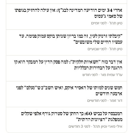
אחרי 34 ימים הודיעה המדינה לבג"ץ: אין עילה להחזיק בגופתו
של סאמי ג'עסוס
סיון תהל · לפני יומיים
"קיבלתי זרנוק לעין, זה כמו בריון שנותן בוקס עמוק פנימה. עד
עכשיו החיים שלי משובשים"
סיון תהל · לפני שבועיים
אין דבר כזה ״חשאיות חלקית״: למה פסק הדין על המבקר הוא קו
ההגנה על הבחירות הכלליות
עו״ד עמית מור · לפני חודש
חמש שנים למותו של האסיר איקס, ואיש השב״כ ש״נעלם״ לפני
ארבעה חודשים
דור זומר · לפני חודשיים
המכבסה על כביש 60: כך החתן של סטרוק גורף אלפי שקלים
ממפלגת ״הציונות הדתית״
אילי פארי וסיון תהל · לפני 3 חודשים