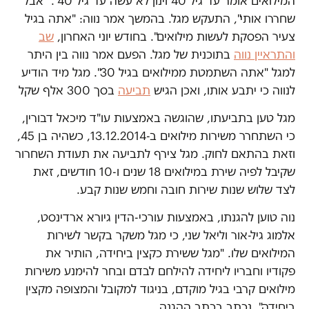
המילואים אומר עד גיל 40 וינון לא עשה עד גיל 40". "אבל
שחררו אותי", התעקש מגל. בהמשך אמר נווה: "אתה בגיל
צעיר הפסקת לעשות מילואים". בחודש יוני האחרון,
שב
והתראיין נווה
בתוכנית של מגל. הפעם אמר נווה בין היתר
למגל "אתה השתמטת ממילואים בגיל 30". מגל מיד הודיע
לנווה כי יתבע אותו, ואכן הגיש
תביעה
בסך 300 אלף שקל
מגל טען בתביעתו, שהוגשה באמצעות עו"ד מיכאל דבורין,
כי השתחרר משירות מילואים ב-13.12.2014, כשהיה בן 45,
וזאת בהתאם לחוק. מגל צירף לתביעה את תעודת השחרור
שקיבל לפיה שירת במילואים 18 שנים ו-10 חודשים, זאת
לצד שלוש שנות שירות חובה וחמש שנות קבע.
נוה טוען להגנתו, באמצעות עורכי-הדין גיורא ארדינסט,
אלמוג גיל-אור וליאל שני, כי מגל משקר בקשר לשירות
המילואים שלו. "מגל ששירת כקצין ביחידה, הותיר את
פקודיו וחבריו ליחידה להילחם לבדם ובחר להימנע משירות
מילואים קרבי בגיל מוקדם, בניגוד למקובל והמצופה מקצין
ביחידה", נכתב בכתב ההגנה.