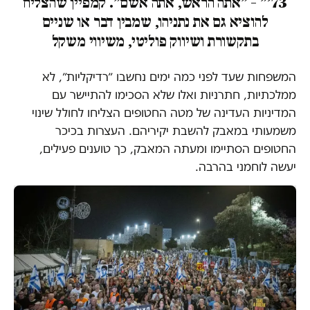
73׳״ – ״אתה הראש, אתה אשם״. קמפיין שהצליח
להוציא גם את נתניהו, שמבין דבר או שניים
בתקשורת ושיווק פוליטי, משיווי משקל
המשפחות שעד לפני כמה ימים נחשבו ״רדיקליות״, לא
ממלכתיות, חתרניות ואלו שלא הסכימו להתיישר עם
המדיניות העדינה של מטה החטופים הצליחו לחולל שינוי
משמעותי במאבק להשבת יקיריהם. העצרות בכיכר
החטופים הסתיימו ומעתה המאבק, כך טוענים פעילים,
יעשה לוחמני בהרבה.