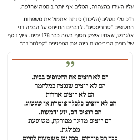
עליו העידו בהצהרה, הסלים אף יותר ביממה שחלפה.
ח״כ טלי גוטליב (הליכוד) כינתה אתמול את משפחות
החטופים ״טרוריסטים״. לדברים התייחס על הבמה דני
אלגרנט, שאחיו איציק חטוף בעזה כבר 178 ימים. ציוץ נוסף
של רונית הביביסטית כינה את המפגינים ״קפלנוח׳בה״.
הם לא רוצים את החטופים בבית.
הם לא רוצים שננצח במלחמה
הם לא רוצים אחדות
הם לא רוצים כלכלה צומחת או שגשוג.
הם רוצים דם, יזע ודמעות.
הם רוצים מדינה מפורקת, משוסעת
מפולגת.
ככה הם פורחים, ככה יש משמעות לחיים