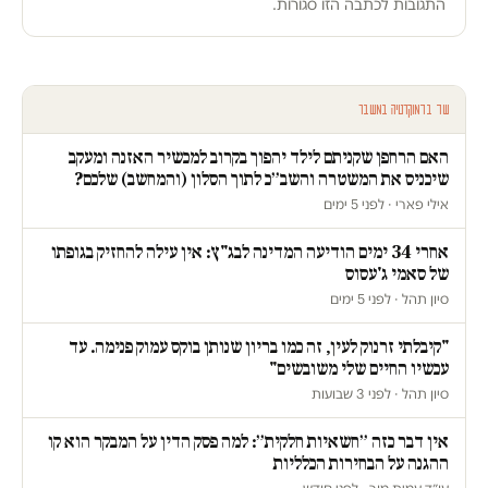
התגובות לכתבה הזו סגורות.
עוד בדמוקרטיה במשבר
האם הרחפן שקניתם לילד יהפוך בקרוב למכשיר האזנה ומעקב
שיכניס את המשטרה והשב״כ לתוך הסלון (והמחשב) שלכם?
אילי פארי · לפני 5 ימים
אחרי 34 ימים הודיעה המדינה לבג"ץ: אין עילה להחזיק בגופתו
של סאמי ג'עסוס
סיון תהל · לפני 5 ימים
"קיבלתי זרנוק לעין, זה כמו בריון שנותן בוקס עמוק פנימה. עד
עכשיו החיים שלי משובשים"
סיון תהל · לפני 3 שבועות
אין דבר כזה ״חשאיות חלקית״: למה פסק הדין על המבקר הוא קו
ההגנה על הבחירות הכלליות