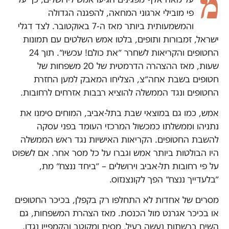
מ
פי מובילי ארגוני המחאה, להפגנה הגדולה
והמשמעותית ביותר מאז ה-7 באוקטובר. לצד דגלי
ישראל, זמבורות ותופים, בלטו אמש השלטים עם תמונות
החטופים והקריאות לשחרר ״את כולם! עכשיו״. תוך 24
שעות, מאז ההצהרה הדרמטית של 20 משפחות של
חטופים בשבת אחה״צ, הצליחו המאבק למען החזרת
החטופים ונגד הממשלה להוציא רבבות אזרחים לרחובות.
אמש, כמו גם במוצאי שבת בתל-אביב, המוחים סימנו את
נתניהו וממשלתו כמכשול המרכזי העומד בפני עסקה
להשבת החטופים. הקריאות האישיות נגד ראש הממשלה
היו הבולטות ביותר אמש וגברו על כל מסר אחר. אם לשפוט
על פי רחובות תל-אביב וירושלים – ״ביחד ננצח״ מת,
״בלעדייך ננצח״ הפך לקונצנזוס.
מסרים של אחדות לא התחלפו רק בקפלן, בכיכר החטופים
או בכיכר אגרנט מול הכנסת. מאז הצהרת המשפחות, גם
השיח ברשתות נעשה רעיל, מסית ומקוטב והקמפיין נגדן,