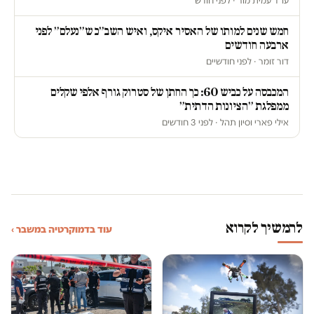
עו״ד עמית מור · לפני חודש
חמש שנים למותו של האסיר איקס, ואיש השב״כ ש״נעלם״ לפני
ארבעה חודשים
דור זומר · לפני חודשיים
המכבסה על כביש 60: כך החתן של סטרוק גורף אלפי שקלים
ממפלגת ״הציונות הדתית״
אילי פארי וסיון תהל · לפני 3 חודשים
להמשיך לקרוא
עוד בדמוקרטיה במשבר ›