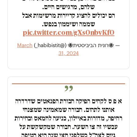
שלהם, מרגישים חיים.
הם יכולים להציג קריירות מרשימות אבל
שממה ושיממון בנפש.
pic.twitter.com/gXsOnbvKfO
— 🐝רונית הביביסטית🐝 (@habibistit_)
March
31, 2024
א פ ס לקחים הפיקה חבורת הפנאטים שדרדרה
אותנו לתהום. חבורה שמאמינה שמצנחי
רחיפה, מדורות באיילון, כניעה לחמאס ובחירות
עכשיו זה צו השעה. חבורה שמקשקשת על
גיוס לצה״ל כשלפני חצי שנה היא הטיפה