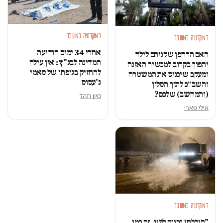
דמוקרטיה במשבר
דמוקרטיה במשבר
אחרי 34 ימים הודיעה
האם הרחפן שקניתם לילד
המדינה לבג"ץ: אין עילה
יהפוך בקרוב למכשיר האזנה
להחזיק בגופתו של סאמי
ומעקב שיכניס את המשטרה
ג'עסוס
והשב״כ לתוך הסלון
(והמחשב) שלכם?
סיון תהל
אילי פארי
דמוקרטיה במשבר
"קיבלתי זרנוק לעין, זה כמו