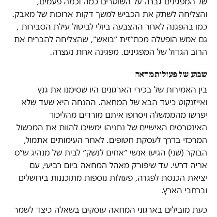
של המפגינים גברה על השוטרים כמה וכמה פעמים,
והצליחה לשתק את הכביש למשך דקות ארוכות של מאבק.
כמו בהפגנה לאחר ההצבעה ביולי לביטול עילת הסבירות ,
גם אמש הופעלה מכת״זית ״בואש״, שהצליחה להבריח את
הרוב הגדול של המפגינים. מפגינה אחת נעצרה.
שבוע של פעולות מחאה
בין האמירות של בכירי הארגונים היו שסימנו את גנץ
ואייזנקוט כיעד הבא של המחאה. ההנחה היא שעד שלא
יפרשו מהממשלה ויסחפו איתם מורדים מהליכוד
האינטרסים האישיים של נתניהו ימשיכו להוות את המכשול
המרכזי בדרך לעסקת חטופים. לאחר העימותים אתמול,
הבוקר (שני) הגיעו אנשי ״אחים לנשק״ לבית של מנהיג ש״ס
אריה דרעי. עד שיפורק מאהל המחאה ביום רביעי, עם
יציאת הכנסת לפגרה, פעולות נוספות מתוכננות בירושלים
וברחבי הארץ.
כעת מובילים בארגוני המחאה עוסקים בשאלה כיצד לשמר