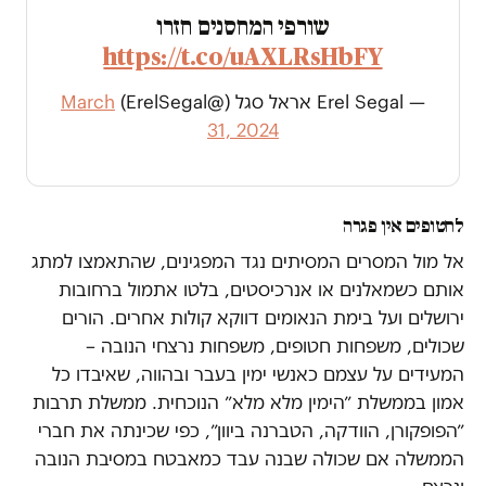
שורפי המחסנים חזרו
https://t.co/uAXLRsHbFY
— Erel Segal אראל סגל (@ErelSegal)
March
31, 2024
לחטופים אין פגרה
אל מול המסרים המסיתים נגד המפגינים, שהתאמצו למתג
אותם כשמאלנים או אנרכיסטים, בלטו אתמול ברחובות
ירושלים ועל בימת הנאומים דווקא קולות אחרים. הורים
שכולים, משפחות חטופים, משפחות נרצחי הנובה –
המעידים על עצמם כאנשי ימין בעבר ובהווה, שאיבדו כל
אמון בממשלת ״הימין מלא מלא״ הנוכחית. ממשלת תרבות
״הפופקורן, הוודקה, הטברנה ביוון״, כפי שכינתה את חברי
הממשלה אם שכולה שבנה עבד כמאבטח במסיבת הנובה