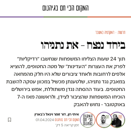
חדשות · דמוקרטיה במשבר
ביחד ננצח – את נתניהו
תוך 24 שעות הצליחו המשפחות שנחשבו ״רדיקליות״
לפרק את העצרות ״העדינות״ של מטה החטופים, להוציא
אלפים לרחובות ולאחד ציבורים שלא היו חלק מהמחאה
במאבק נגד נתניהו, שלטענתן מכשיל במכוון עסקה להשבת
החטופים. בעוד ההסתה נגדן משתוללת, אמש בירושלים
הוכיחו המשפחות שהציבור לצידן, ולראשונה מאז ה-7
באוקטובר - נחוש להאבק
איתי רון
,
דור זומר
ו
ינאל ג'בארין
·
·
01.04.2024
·
המקום הכי חם בגיהנום
זמן קריאה 5 דק׳