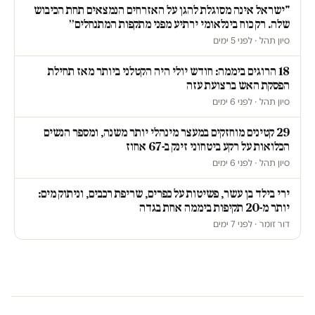
"ישראל אינה מסוגלת להגן על האזרחים הנמצאים תחת הכיבוש
שלה. רק כוח בינלאומי ירתיע מפני מתקפות המתנחלים״
סיון תהל · לפני 5 ימים
18 הרוגים ביממה: חודש יולי היה הקטלני ביותר מאז תחילת
הפסקת האש ברצועת עזה
סיון תהל · לפני 6 ימים
29 קטינים מוחזקים במעצר מינהלי יותר משנה, ומספר הנשים
הכלואות על רקע ביטחוני זינק ב-67 אחוז
סיון תהל · לפני 6 ימים
ירי בילד בן עשר, פשיטות על כפרים, שריפת רכבים, וניתוק מים:
יותר מ-20 תקיפות ביממה אחת בגדה
דור זומר · לפני 7 ימים