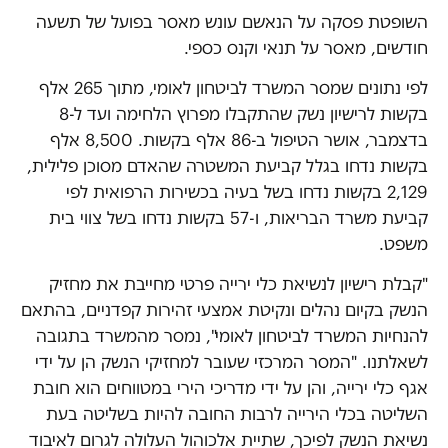
השופטת פסקה על הנאשם עונש מאסר בפועל של תשעה
חודשים, מאסר על תנאי וקנס כספי.
לפי נתונים שמסר המשרד לביטחון לאומי, מתוך 265 אלף
בקשות לרישיון נשק שהתקבלו מפרוץ הלחימה ועד ל-8
בדצמבר, אושר הטיפול ב-86 אלף בקשות. 8,500 אלף
בקשות נדחו בגלל קביעת המשטרה שהאדם מסוכן פלילית,
2,129 בקשות נדחו בשל בעיה בכשירות הרפואית לפי
קביעת משרד הבריאות, ו-57 בקשות נדחו בשל צווי בית
משפט.
"קבלת רישיון לנשיאת כלי ירייה פרטי מחייבת את מחזיק
הנשק בקיום נהלים ונקיטת אמצעי זהירות קפדניים, בהתאם
להנחיות המשרד לביטחון לאומי", נמסר מהמשרד בתגובה
לשאלתנו. "המסר המרכזי שעובר למחזיקי הנשק הן על ידי
אגף כלי ירייה, והן על ידי מדריכי הירי במטווחים הוא חובת
השליטה בכלי הירייה לרבות החובה להיות בשליטה בעת
נשיאת הנשק לפיכך, שתיית אלכוהול העלולה לגרום לאיבוד