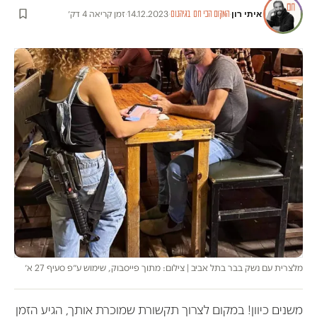
איתי רון
·
·
14.12.2023
·
זמן קריאה 4 דק׳
המקום הכי חם בגיהנום
מלצרית עם נשק בבר בתל אביב | צילום: מתוך פייסבוק, שימוש ע״פ סעיף 27 א׳
משנים כיוון! במקום לצרוך תקשורת שמוכרת אותך, הגיע הזמן