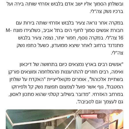
ובשולחן הסמוך אליו ישב אדם בלבוש אזרחי שותה בירה ועל
ברכיו נשק צה״לי.
במקרה אחר נראה צעיר בלבוש אזרחי שותה בירות עם
חבורת אנשים סמוך לחוף הים בתל אביב, כשלצידו מונח M-
16 צה"לי. במקרה נוסף, חמור יותר, נצפה צעיר בלבוש
מתנדנד ברחוב לאחר שיצא ממועדון, כשעל כתפו נשק
צה״לי.
"אנשים רבים בארץ נמצאים כיום בתחושה של דיכאון
ואימה, רבים חוזרים להתרעננות מהמלחמה ומוצאים פורקן
בשתיית אלכוהול", אומרים מקואלייציית "האקדח על שולחן
המטבח", גוף אשר פועל לצמצום תפוצת נשק קל ולפירוקו
במרחב האזרחי. "מדובר בשילוב קטלני שהוא מתכון לאסון,
גם לעצמך וגם לסביבה".