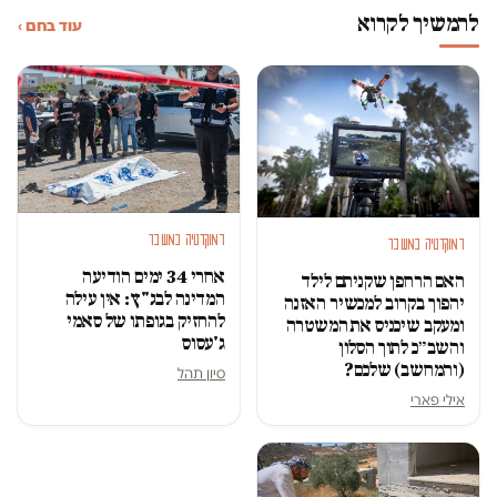
להמשיך לקרוא
עוד בחם ›
דמוקרטיה במשבר
דמוקרטיה במשבר
אחרי 34 ימים הודיעה
האם הרחפן שקניתם לילד
המדינה לבג"ץ: אין עילה
יהפוך בקרוב למכשיר האזנה
להחזיק בגופתו של סאמי
ומעקב שיכניס את המשטרה
ג'עסוס
והשב״כ לתוך הסלון
(והמחשב) שלכם?
סיון תהל
אילי פארי