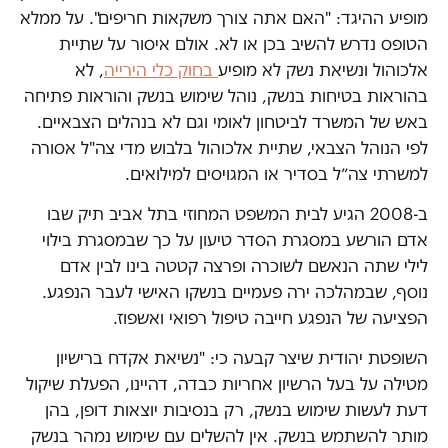
מופיע ההיגד: "האם אתה צורך משקאות חריפים". על ממלא
הטופס נדרש להשיב בכן או לא. אולם איסור על שתיית
אלכוהול ונשיאת נשק לא מופיע
בחוק כלי הירייה
, לא
בהוראות בטיחות בנשק, נוהל שימוש בנשק והוראות פתיחה
באש של המשרד לביטחון לאומי וגם לא בנהלים הצבאיים.
לפי הנוהל הצבאי, שתיית אלכוהול בלבוש מדי צה"ל אסורה
למשרתי צה״ל בסדיר או המגויסים למילואים.
ב-2008 הגיע לבית המשפט המחוזי בתל אביב תיק שבו
אדם הורשע במסגרת הסדר טיעון על כך שבמסגרת בילוי
לילי שתה הנאשם לשוכרה ופרצה קטטה בינו לבין אדם
נוסף, שבמהלכה ירה פעמיים בנשקו האישי לעבר הנפגע.
הפציעה של הנפגע חייבה טיפול רפואי ואשפוז.
השופטת יהודית שיצר קבעה כי: "נשיאת אקדח ברישיון
מטילה על בעל הרשיון אחריות כבדה, דהיינו, הפעלת שיקול
דעת לעשות שימוש בנשק, רק בנסיבות יוצאות דופן, בהן
מותר להשתמש בנשק. אין להשלים עם שימוש נמהר בנשק