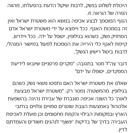
היכולת לשלוט בנשק, לרבות שיקול הדעת בהפעלתו, מהווה
הפרה של הוראה זו.
הגוף המוסמך לבצע אכיפה בנושא הוא משטרת ישראל ואין
זה בסמכות האגף. ככל ויימצא על ידי משטרת ישראל אדם
המחזיק נשק, כשהוא בגילופין, יטופל על ידה. ככל ויידרש,
קיימת לאגף כלי הירייה את הסמכות לפעול במישור המנהלי,
לרבות ביטול רישיון הנשק".
דובר צה"ל מסר בתגובה: "מקרים פרטניים שיובאו לידיעת
המפקדים, יטופלו על ידם"
שאלנו את משטרת ישראל האם נתפסו נושאי נשק כשהם
בגילופין. מהמשטרה נמסר רק: "משטרת ישראל מבצעת
לאורך כל השנה אכיפה מוגברת של עבירת נהיגה בהשפעת
אלכוהול באמצעות הצבת שוטרים סמויים וגלויים ברחבי
הארץ ובמקומות הבילוי והקמת מחסומים וכן פועלת לאכיפת
העבירה בדרך של בדיקות 'ינשוף' לנהגים חשודים והעמדתם
לדין.