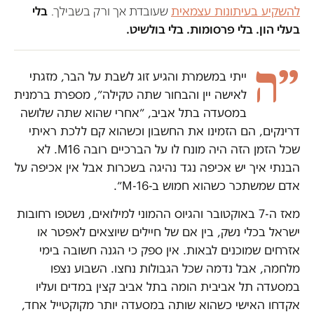
להשקיע בעיתונות עצמאית
שעובדת אך ורק בשבילך.
בלי
בעלי הון. בלי פרסומות. בלי בולשיט.
״ה
ייתי במשמרת והגיע זוג לשבת על הבר, מזגתי
לאישה יין והבחור שתה טקילה״, מספרת ברמנית
במסעדה בתל אביב, ״אחרי שהוא שתה שלושה
דרינקים, הם הזמינו את החשבון וכשהוא קם ללכת ראיתי
שכל הזמן הזה היה מונח לו על הברכיים רובה M16. לא
הבנתי איך יש אכיפה נגד נהיגה בשכרות אבל אין אכיפה על
אדם שמשתכר כשהוא חמוש ב-M-16״.
מאז ה-7 באוקטובר והגיוס ההמוני למילואים, נשטפו רחובות
ישראל בכלי נשק, בין אם של חיילים שיוצאים לאפטר או
אזרחים שמוכנים לבאות. אין ספק כי הגנה חשובה בימי
מלחמה, אבל נדמה שכל הגבולות נחצו. השבוע נצפו
במסעדה תל אביבית הומה בתל אביב קצין במדים ועליו
אקדחו האישי כשהוא שותה במסעדה יותר מקוקטייל אחד,