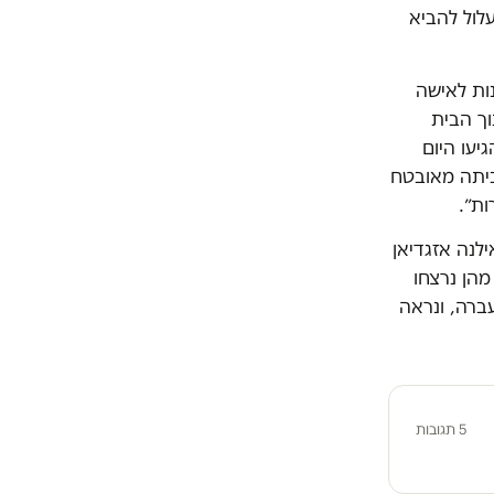
לול להביא
נות לאישה
וך הבית
יעו היום
ביתה מאובטח
ות״.
חו מתחילת השנה: סמהאן קדורה בת ה-45, שני בכר בת ה-31, אילנה אזגדיאן
ור שתיים מהן נרצחו
בשנה שעברה, ונראה
5 תגובות