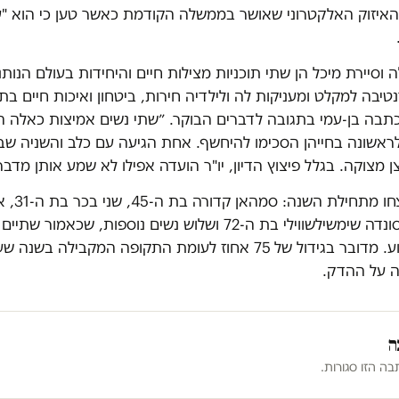
האיזוק האלקטרוני שאושר בממשלה הקודמת כאשר טען כי הוא "ע
.
ה וסיירת מיכל הן שתי תוכניות מצילות חיים והיחידות בעולם הנות
יבה למקלט ומעניקות לה ולילדיה חירות, ביטחון ואיכות חיים בת
כתבה בן-עמי בתגובה לדברים הבוקר. ״שתי נשים אמיצות כאלה הג
ולראשונה בחייהן הסכימו להיחשף. אחת הגיעה עם כלב והשניה ש
 מצוקה. בגלל פיצוץ הדיון, יו"ר הועדה אפילו לא שמע אותן מדבר
שבע נשים נרצ
בת ה-36, גולסונדה שימשילשווילי בת ה-72 ושלוש נשים נוספות, שכאמ
בתחילת השבוע. מדובר בגידול של 75 אחוז לעומת התקופה המקבילה 
ה על ההדק.
ה
ה הזו סגורות.