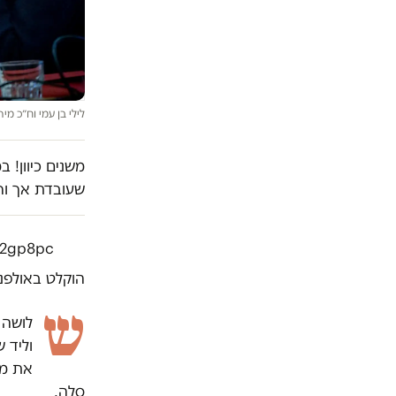
לילי בן עמי וח״כ מיר
משנים כיוון! 
שעובדת אך ור
-e2gp8pc
הוקלט באולפנ
ש
לושה 
וליד 
סלה.