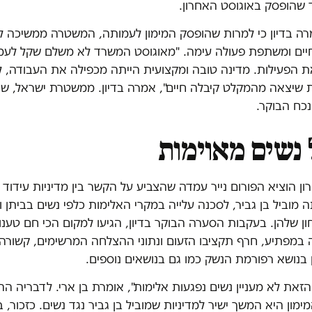
 שהופסק באוגוסט האחרון.
מרה בדיון כי למרות שהופסק המימון לעמותה, המשטרה ממשיכה ל
יים ומשתפת פעולה עימה. "מאוגוסט המשרד לא משלם שקל לעמ
 הפעילות. מדינה טובה ומקצועית הייתה מכפילה את העבודה, 
 שיצאה מהמקלט קיבלה חיים", אמרה בדיון. ממשטרת ישראל, שנצ
 נכח הבוקר.
 נשים מאוימות
 הוציא הפורום נייר עמדה שהצביע על הקשר בין מדיניות עידוד 
 מוביל בן גביר, לסכנה עלייה במקרי האלימות כלפי נשים בביתן ו
 שלהן. בעקבות הסערה הבוקר בדיון, הגיעו למקום הכי חם טענו
 במפתיע, חרף תקציבו הזעום ונתוני ההצלחה המרשימים, קשורה
 בנושא רפורמת הנשק כמו גם בנושאים נוספים.
את לא מעניין נשים נפגעות אלימות", אומרת בן ארי. לדבריה ה
מון היא המשך ישיר למדיניות שמוביל בן גביר נגד נשים. כזכור,