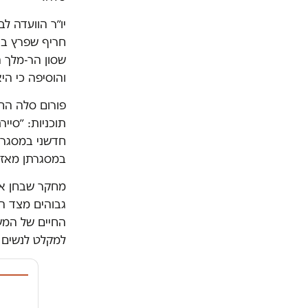
יו״ר הוועדה ל
חריף שפרץ בין
שסון הר-מלך 
והוסיפה כי הי
פורום סלה הח
תוכניות: ״סי
במסגרתן מאז ועוד 994 ילדות וילדים
מחקר שבחן את 
גבוהים מצד הנ
החיים של המש
למקלט לנשים מ