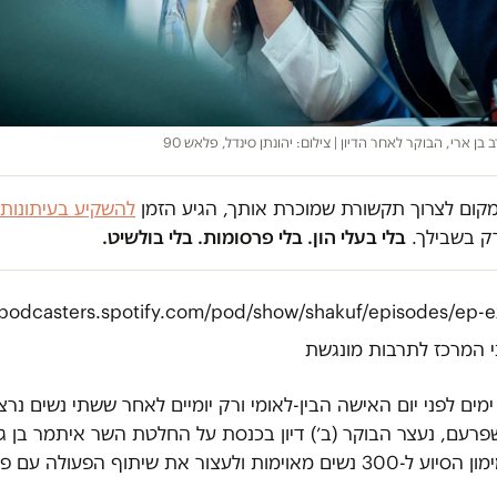
ב בן ארי, הבוקר לאחר הדיון | צילום: יהונתן סינדל, פלאש 90
במקום לצרוך תקשורת שמוכרת אותך, הגיע הזמן
להשקיע בעיתונות
ק בשבילך.
בלי בעלי הון. בלי פרסומות. בלי בולשיט.
/podcasters.spotify.com/pod/show/shakuf/episodes/ep
י המרכז לתרבות מונגשת
ימים לפני יום האישה הבין-לאומי ורק יומיים לאחר ששתי נשים נרצ
שפרעם, נעצר הבוקר (ב׳) דיון בכנסת על החלטת השר איתמר בן ג
את מימון הסיוע ל-300 נשים מאוימות ולעצור את שיתוף הפעולה עם