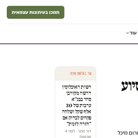
תמכו בעיתונות עצמאית
עוד
עוד באלימות מינית
יוע
רשות האוכלוסין
דרשה מקורבן
סחר בבנ״א
ערבות של 30
אלף שקל ושלחה
פקחים לבדוק אם
"חזרה לזנות"
דור זומר · לפני 4
רום מיכל
שבועות