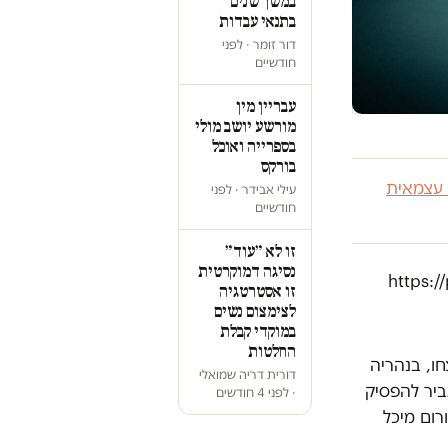
במשך שנים
בתנאי עבדות
דור זומר · לפני
חודשיים
עבריין מין
מורשע יושב מולי
בספרייה ואוכל
בורקס
 עצמאית
עילי אבידר · לפני
חודשיים
זו לא ״עוד״
נסיגה דמוקרטית
https:/
זו אסטרטגיה
לצימצום נשים
במוקדי קבלת
החלטות
חו, בנהריה
דורית דריה שמואלי
ביר להפסיק
· לפני 4 חודשים
 פורום מיכל