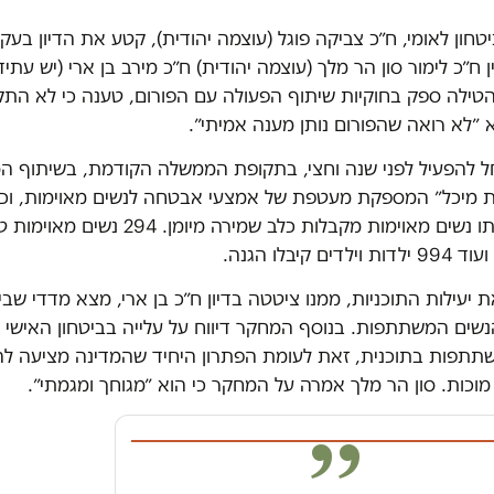
ביטחון לאומי, ח״כ צביקה פוגל (עוצמה יהודית), קטע את הדיון בעק
 ח״כ לימור סון הר מלך (עוצמה יהודית) ח״כ מירב בן ארי (יש עתי
הטילה ספק בחוקיות שיתוף הפעולה עם הפורום, טענה כי לא התק
א ״לא רואה שהפורום נותן מענה אמיתי״.
ל להפעיל לפני שנה וחצי, בתקופת הממשלה הקודמת, בשיתוף ה
ירת מיכל״ המספקת מעטפת של אמצעי אבטחה לנשים מאוימות, וכן
חדשני במסגרתו נשים מאוימות מקבלות כלב שמירה מיומן. 294 נשי
 קיבלו הגנה.
יעילות התוכניות, ממנו ציטטה בדיון ח״כ בן ארי, מצא מדדי שביע
שים המשתתפות. בנוסף המחקר דיווח על עלייה בביטחון האישי ו
תתפות בתוכנית, זאת לעומת הפתרון היחיד שהמדינה מציעה להן
וכות. סון הר מלך אמרה על המחקר כי הוא ״מגוחך ומגמתי״.