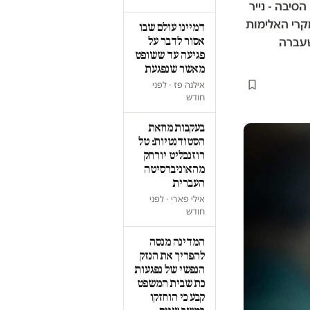
סיבה - נייר
קרי האלימות
דמיינו עולם שבו
אסור לדבר על
פגיעה עד ששופט
מאשר שנפגעת
אילנה פז · לפני
חודש
בעקבות מחאת
הסטודנטיות: טל
רוזנבליט יורחק
מהאוניברסיטה
העברית
אילי פארי · לפני
חודש
המדינה מנסה
להפריך את הנזק
הנפשי של נפגעות
כת שבית המשפט
קבע כי הוחזקו