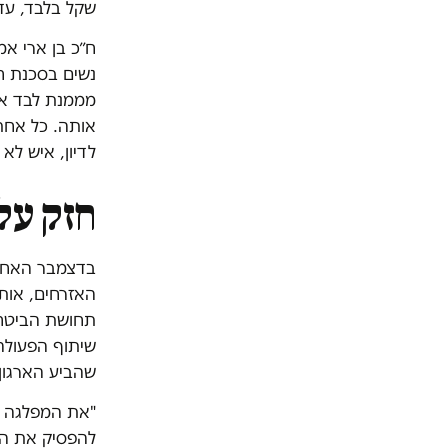
שקל בלבד, עד
ח״כ בן ארי א
נשים בסכנת ח
מממנת לבד את
אותה. כל אחת
לדיון, איש לא
חזק על
בדצמבר האחרון
האזרחים, אותה
תחושת הביטחון
שיתוף הפעולה
שהביע הארגון
"את המפלגה הז
להפסיק את המי