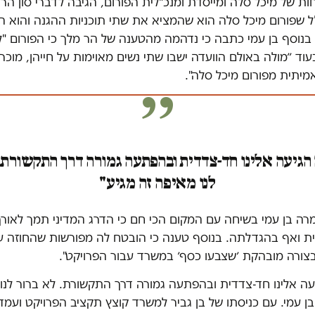
אחות של מיכל סלה ומייסדת ומנכ"לית הפורום, הגיבה לדברי סון הר 
ל שפורום מיכל סלה הוא שהמציא את שתי תוכניות ההגנה והוא ה
בנוסף בן עמי כתבה כי נדהמה מהטענה של הר מלך כי הפורום "ל
עוד ״מולה באולם הוועדה ישבו שתי נשים מאוימות על חייהן, מוכ
מיתית מפורום מיכל סלה".
גיעה אלינו חד-צדדית ובהפתעה גמורה דרך התקשורת.
לנו מאיפה זה מגיע"
מרה בן עמי בשיחה עם המקום הכי חם כי הדרג המדיני תמך לאור
 ואף בהגדלתה. בנוסף טענה כי הובטח לה מפורשות שהחוזה ע
 בצורה מובהקת ׳שצבעו כסף׳ במשרד עבור הפרויקט".
ה אלינו חד-צדדית ובהפתעה גמורה דרך התקשורת. לא ברור לנו
בן עמי. עם כניסתו של בן גביר למשרד קוצץ תקציב הפרויקט ועמד ע