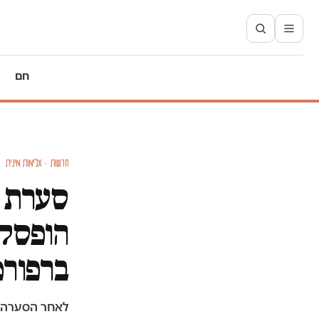
חם
חדשות · אלימות מינית
סערת פ
הופסק 
ברפור
לאחר הסערה ב