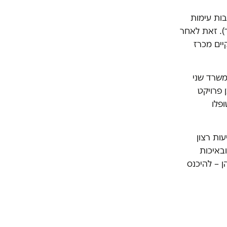
בות עימות
ד). זאת לאחר
יים מכרז
משרד שני
 פרויקט
ם מאוימות טופלו
ות רצון
באיכות
 – להיכנס