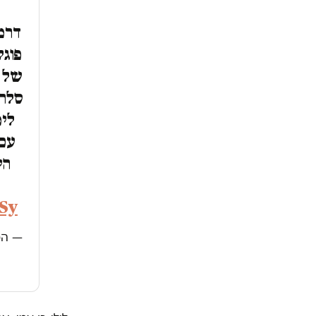
דרמה
פוגל
של ה
סלה.
לימ
עם 
הי
Sy
— המקו