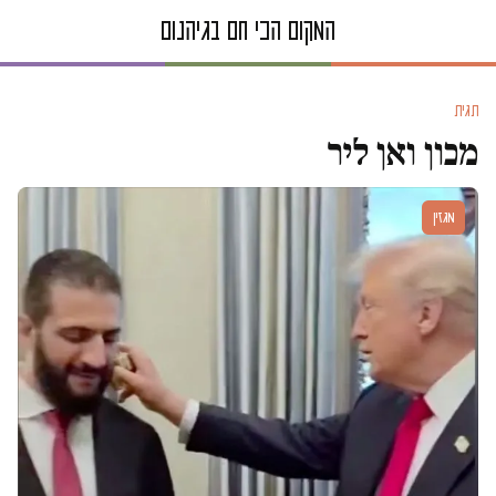
תגית
מכון ואן ליר
מגזין