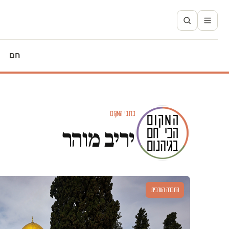
חם
כתבי המקום
יריב מוהר
החברה הערבית