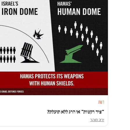
דעות
"ציד רקטות" או הרג ללא תועלת?
יריב מוהר