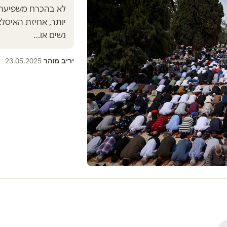
לא בהכרח משפיעה ע
יותר, אחיזת האיסלא
נשים או…
יריב מוהר
23.05.2025
·