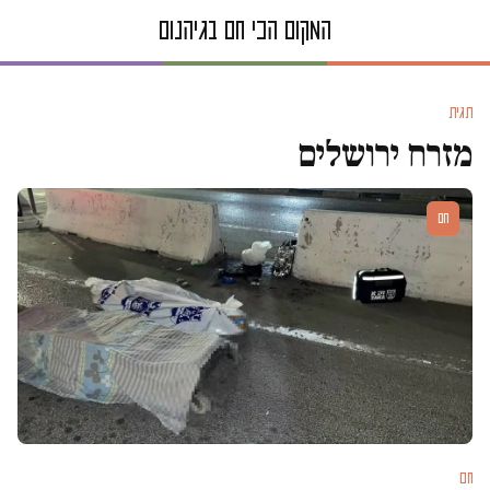
תגית
מזרח ירושלים
חם
חם