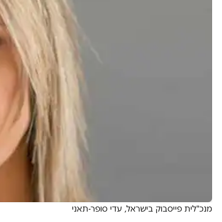
מנכ"לית פייסבוק בישראל, עדי סופר-תאני