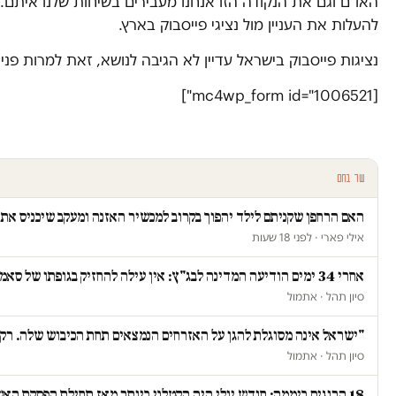
האו"ם וגם את הנקודה הזו אנחנו מעבירים בשיחות שלנו איתם. 
להעלות את העניין מול נציגי פייסבוק בארץ.
נציגות פייסבוק בישראל עדיין לא הגיבה לנושא, זאת למרות פניו
[mc4wp_form id="1006521"]
עוד בחם
האם הרחפן שקניתם לילד יהפוך בקרוב למכשיר האזנה ומעקב שיכניס א
אילי פארי · לפני 18 שעות
אחרי 34 ימים הודיעה המדינה לבג"ץ: אין עילה להחזיק בגופתו של סאמי ג'עסוס
סיון תהל · אתמול
"ישראל אינה מסוגלת להגן על האזרחים הנמצאים תחת הכיבוש שלה. רק כ
סיון תהל · אתמול
18 הרוגים ביממה: חודש יולי היה הקטלני ביותר מאז תחילת הפסקת האש ברצועת עזה