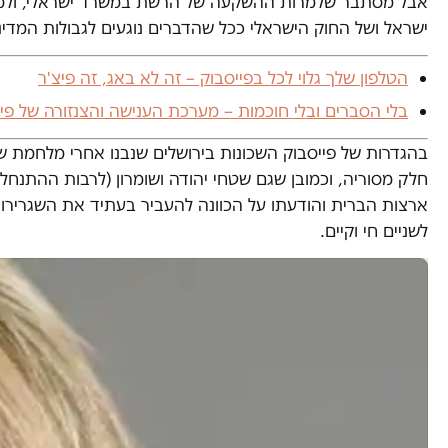
אבל מסתבר שלמרות ההשקעה של הרשת במשרד ישראלי, ולמר
ישראל ושל החוק הישראלי ככל שהדברים נוגעים לגבולות המדינ
הטלפון שלך גלוי לכל בפייסבוק – זה לא באג, זה פיצ'ר
בלי הסברים ובלי חוכמות – מערכת הענישה והצנזורה של פי
בהגדרות של פייסבוק השכונות בירושלים שנבנו אחרי מלחמת שש
חלק מסוריה, וכמובן שגם שטחי יהודה ושומרון (לרבות ההתנחלו
ארצות הברית והודעתו על הכוונה להעביר בעתיד את השגרירות
לשניים חי וקיים.