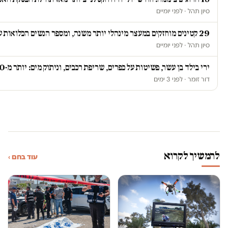
סיון תהל · לפני יומיים
29 קטינים מוחזקים במעצר מינהלי יותר משנה, ומספר הנשים הכלואות על רקע ביטחוני זינק ב-67 אחוז
סיון תהל · לפני יומיים
ירי בילד בן עשר, פשיטות על כפרים, שריפת רכבים, וניתוק מים: יותר מ-20 תקיפות ביממה אחת בגדה
דור זומר · לפני 3 ימים
להמשיך לקרוא
עוד בחם ›