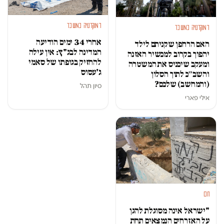
דמוקרטיה במשבר
דמוקרטיה במשבר
אחרי 34 ימים הודיעה
האם הרחפן שקניתם לילד
המדינה לבג"ץ: אין עילה
יהפוך בקרוב למכשיר האזנה
להחזיק בגופתו של סאמי
ומעקב שיכניס את המשטרה
ג'עסוס
והשב״כ לתוך הסלון
(והמחשב) שלכם?
סיון תהל
אילי פארי
חם
"ישראל אינה מסוגלת להגן
על האזרחים הנמצאים תחת