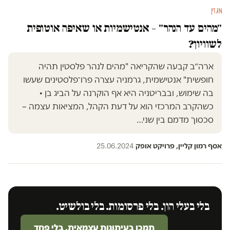
מגזין
"מהים עד הנהר" – אנטישמיות או שאיפה אוטופית
לשוויון?
ארה״ב קבעה שהקריאה "מהים לנהר פלסטין תהיה
חופשית" אנטישמית, גרמניה עצרה פרו־פלסטינים שעשו
בה שימוש, ובבריטניה היא אף הוקרנה על הביג בן •
כשהקרב המרכזי הוא על דעת הקהל, המציאות עצמה –
סכסוך מדמם בין שני…
אסף רמון קליין, פרויקט אופק
·
25.06.2024
בלי בעלי הון. בלי פרסומות. בלי בולשיט.
תמכו בעיתונות עצמאית. בלי פחד