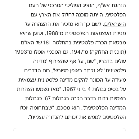
הנהגת אש"ף, הנציג הפוליטי המרכזי של העם
הפלסטיני, הייתה
מוכנה לחלוק את הארץ עם
הישראלים
. לשם כך הוא מזכיר את ההצהרה על
מגילת העצמאות הפלסטינית מ־1988, וטוען שהיא
מבטאת הכרה פלסטינית בהחלטה 181 של האו"ם
(תוכנית החלוקה) מ־1947. גם הסכמי אוסלו מ־1993
עולים בדבריו, "שם, על אף שהצירוף 'מדינה
פלסטינית' לא נכתב באופן מפורש", רוח הדברים
מעידה על הכוונה להקים מדינה פלסטינית עצמאית
על בסיס גבולות 4 ביוני 1967. "מאז נשמעו הצהרות
רשמיות רבות בדבר הכרה בגבולות 67' כגבולות
המדינה הפלסטינית", הוא מסכם, "שבתחומה יוכלו
הפלסטינים לממש את זכותם להגדרה עצמית".