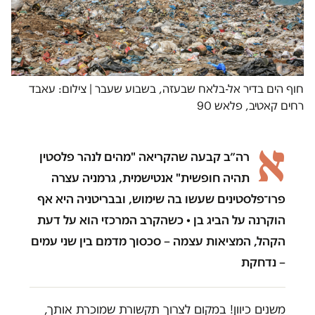
חוף הים בדיר אל-בלאח שבעזה, בשבוע שעבר | צילום: עאבד
רחים קאטיב, פלאש 90
א
רה״ב קבעה שהקריאה "מהים לנהר פלסטין
תהיה חופשית" אנטישמית, גרמניה עצרה
פרו־פלסטינים שעשו בה שימוש, ובבריטניה היא אף
הוקרנה על הביג בן • כשהקרב המרכזי הוא על דעת
הקהל, המציאות עצמה – סכסוך מדמם בין שני עמים
– נדחקת
משנים כיוון! במקום לצרוך תקשורת שמוכרת אותך,