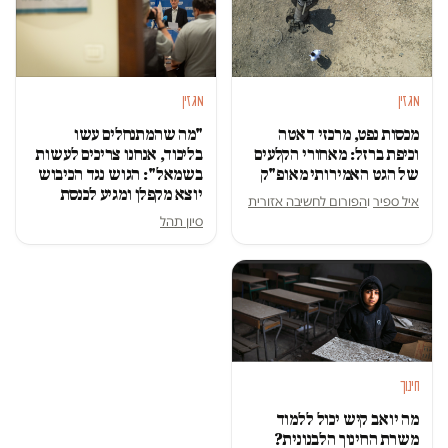
מגזין
מגזין
מכסות נפט, מרכזי דאטה
"מה שהמתנחלים עשו
וכיפת ברזל: מאחורי הקלעים
בליכוד, אנחנו צריכים לעשות
של הגט האמירותי מאופ"ק
בשמאל": הגוש נגד הכיבוש
יוצא מקפלן ומגיע לכנסת
איל ספיר
ו
הפורום לחשיבה אזורית
סיון תהל
חינוך
מה יואב קיש יכול ללמוד
משרת החינוך הלבנונית?