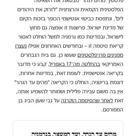
פלסטין "מהים לנהר" מבטאת את השאיפה
הפלסטינית הקמאית והרצחנית "לזרוק את היהודים
לים", ונתפסת כביטוי אנטישמי הכופר בזכות הקיום
של מדינת ישראל. פרשנות זו אומצה גם מחוץ
לישראל, ובמדינות כמו גרמניה למשל הוחלט לאסור
קריאת סיסמה זו – ובחודשים האחרונים אפילו
נעצרו
מפגינים פרו־פלסטינים
שעשו כן. גם בית הנבחרים
האמריקאי
בהחלטה מה־17 באפריל
, קבע כי מדובר
בקריאה אנטישמית. לעומת זאת, במדינות אחרות,
דוגמת בריטניה, הוחלט כי הקריאה "מהים עד הנהר"
אין בה משום עבירה פלילית ושמותר להשמיע אותה,
זאת
לאחר שהסיסמה הוקרנה
על גבי שעון הביג בן
המפורסם.
מהים עד הנהר, ועד המעצר. בגרמניה