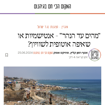
מגזין · הפגנות נגד ישראל
"מהים עד הנהר" – אנטישמיות או
שאיפה אוטופית לשוויון?
אסף רמון קליין, פרויקט אופק
·
·
25.06.2024
·
המקום הכי חם בגיהנום
זמן קריאה 4 דק׳