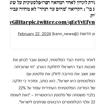
משטרת לונדון לאחר המחאה הפרו-פלסטינית על שעון
ה"ביג בן" : הקריאה "מהים עד הנהר" לא מהווה עבירה
פלילית
pic.twitter.com/qEeYvEfyn8
@DovGilHar
— כאן חדשות (@kann_news)
February 22, 2024
לאחר בחינת הצד הפלסטיני, קאסם עובר לבחון את
מוכנות הצד הישראלי לחלוקת הארץ. "מי שהוכיחה
שוב ושוב את סירובה לחלק את פלסטין עם
הפלסטינים היא ישראל", הוא כותב, ומזכיר כי חלקה
של המדינה הפלסטינית העתידית עומד על 22%
בלבד משטחה של פלסטין ההיסטורית – "זאת לעומת
22 אלף הקילומטרים הרבועים שניתנים לישראל".