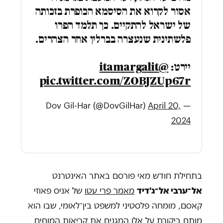
אסור לקרוא את הסיסמא הכופרת בזכותה
של ישראל להתקיים. כך תלמד הפרו
פלשתינית שנעצרה בברלין אחר הצהרים.
יירט:
@itamargalit
pic.twitter.com/ZOBJZUp67r
April 20,
— Dov Gil-Har (@DovGilHar)
2024
בתחילת חודש מאי פורסם באתר האינטרנט
אל־ערבי אל־ג'דיד
מאמר פרי עטו
של אניס פאוזי
קאסם, מומחה פלסטיני למשפט בין־לאומי, שבו הוא
מותח ביקורת על אלו המגנים את קריאות המוחים