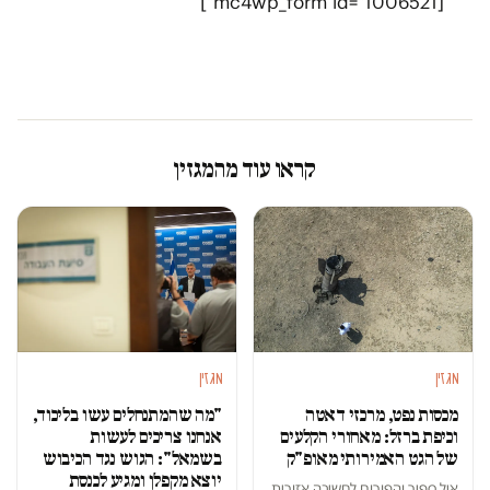
[mc4wp_form id="1006521"]
קראו עוד מהמגזין
מגזין
מגזין
מכסות נפט, מרכזי דאטה
"מה שהמתנחלים עשו בליכוד,
וכיפת ברזל: מאחורי הקלעים
אנחנו צריכים לעשות
של הגט האמירותי מאופ"ק
בשמאל": הגוש נגד הכיבוש
יוצא מקפלן ומגיע לכנסת
איל ספיר
ו
הפורום לחשיבה אזורית