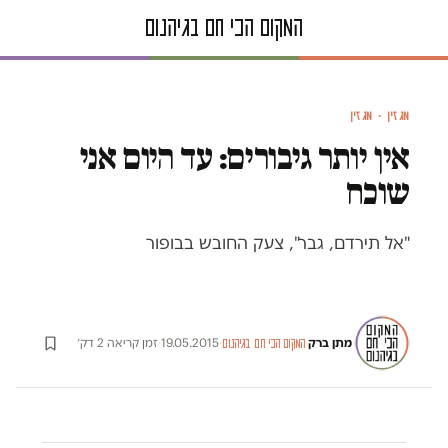
איור: אילה טל
מגזין · מגזין
אין יותר גיבורים: עד היום אני
שוכח
"אל תירדם, גבר", צעק החובש בבופור
מתן ברק
·
·
19.05.2015
·
זמן קריאה 2 דק׳
המקום הכי חם בגיהנום