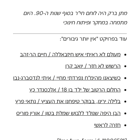
מתן ברק היה לוחם חי"ר בסוף שנות ה-90. היום
מתמחה במחקר ופיתוח חינוכי
עוד בפרויקט "אין יותר גיבורים":
מעולם לא ראיתי איש חיזבאללה / חיים הר-זהב
הרשוש לא חזר / יואב קרן
כשיצאנו מהימ"ח נפרדתי מחיי / איתי לנדסברג-נבו
החלום הרטוב של ילד בן 18 / אלכסנדר כץ
בלילה ירינו, בבוקר טיפחנו את העציץ / נתאי פרץ
הבן היפה שנולד ללבוש שמלת בטון / אורין מוריס
חזרה לראשי