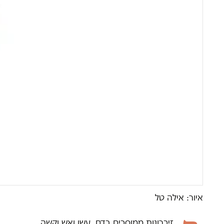
איור: אילה טל
זיכרונות ממוסכים בדם, עשן ואש וקשה