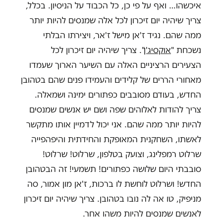
איכשהו… ואף על פי כן, כל הכבוד על הניסיון. בכלל,
צריך שיהיה יום זיכרון לכל אלה שמנסים להיות יותר
ממה שהם. נגיד ז'אן מישל ז'אר, ויצירתו הבלתי
נשכחת "
אוקסיג'ן
". צריך שיהיה יום זיכרון לכל
הצעירים הרציניים האלה עם השיער הארוך שעמדו
מאחורי הררים של קלידים והעמידו פנים שהם בטהובן
החדש, בעודם מסובבים כפתורים ימינה ושמאלה.
צריך להודות לאלוהים שפה ושם יש אנשים שמנסים
להיות יותר ממה שהם. אני יכול לדמיין אותו מתקשר
לאשתו, השחקנית המאופקת והחידתית והיפהפייה
שרלוט רמפלינג, וצועק בטלפון, שרלוט! שרלוט!
סובבתי היום שלושה כפתורים! תשמעי! זה הבטהובן
החדש! ושרלוט לוחשת לו ברכות, ז'אן מון אמור, סה
מניפיק, טו אה לה נובו בטהובן. צריך שיהיה יום זיכרון
לאנשים שמנסים להיות משהו אחר.