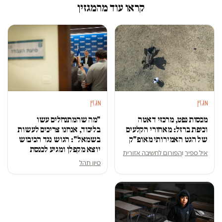
קראו עוד מהמגזין
מגזין
מגזין
מכסות נפט, מרכזי דאטה
"מה שהמתנחלים עשו
וכיפת ברזל: מאחורי הקלעים
בליכוד, אנחנו צריכים לעשות
של הגט האמירותי מאופ"ק
בשמאל": הגוש נגד הכיבוש
יוצא מקפלן ומגיע לכנסת
איל ספיר
ו
הפורום לחשיבה אזורית
סיון תהל