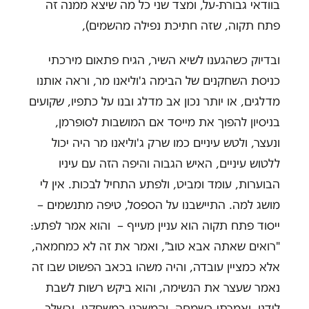
בוודאי גבורת-על, ומצד שני כל מה שיצא ממנה זה
פתח תקוה, שזה חתיכת נפילה מהשמים),
ובדיוק כשהגענו לשיא השיר, הגיח פתאום מירכתי
כניסת השחקנים של הבימה ג'וליאנו מר, וראה אותנו
מדלגים, או יותר נכון אב מדלג ובנו על כתפיו, שקועים
בניסיון להפוך את מייסד אם המושבות לסופרמן,
ונעצר, ולטש עיניים כמו שרק ג'וליאנו מר היה יכול
ללטוש עיניים, האיש הגבוה והיפה הזה עם עיניו
הבוערות, עומד ומביט, ולפתע התחיל לבכות. אין לי
מושג למה. התיישבנו על הספסל, טיפה מתנשמים –
ייסוד פתח תקוה הוא עניין מעייף – והוא אמר לפתע:
"רואים שאתה אבא טוב", ואמר את זה לא כמחמאה,
אלא כמציין עובדה, והיה משהו בכאב הפשוט שבו זה
נאמר שעצר את הנשימה, והוא ביקש רשות לשבת
לידנו, ואמרתי בשמחה, והמשכנו במשחקנו, ובשלב